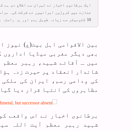
ایک برطانوی اخبار نے تہران سے اطلاع دی ہے ک
جنازے میں کروڑوں ایرانیوں نے شرکت کی۔ مراس
10 کلومیٹر سے زیادہ طویل ہے، اور یہ راستہ مکمل طور پر عزاداروں سے بھرا ہؤا تھا۔
بین الاقوامی اہل بیت(ع) نیوز 
بھی دیگر مغربی میڈیا اداروں ک
میں ـ آقائے شہید، رہبر معظم آ
شاندار انعقاد پر حیرت زدہ ہؤا 
کی وداعی رسم، ایران کی ملکی 
مظاہروں کی انتہا قرار دیا گیا
برطانوی اخبار نے اس واقعے کو 
شہید رہبر معظم آیت اللہ سید