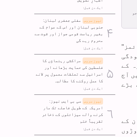
ایک دن قبل:
جو
مفتی جعفری لبنان:
نیوز سروس
جنوبی لبنان اور اس کے عوام کے
بغیر ریاست قومی جواز اور قوت سے
محروم رہے گی
ئمز"
ایک دن قبل:
ودگی
مراکشی رہنماؤں کا
نیوز سروس
ہ کے
فلسطین کی حمایت بڑھانے اور
ں آج
اسرائیل سے تعلقات معمول پر لانے
کا عمل روکنے کا مطالبہ
 بڑے
ایک دن قبل:
سی بی ایس نیوز:
نیوز سروس
امریکہ کے طویل فاصلے تک مار
کرنے والے میزائلوں کے ذخائر
ن کے
تقریباً ختم
ڑوں
ایک دن قبل: