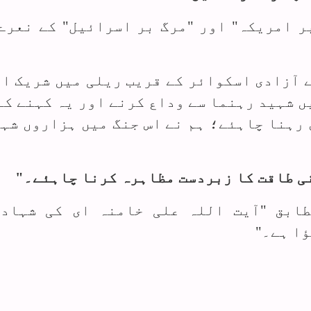
ر امریکہ" اور "مرگ بر اسرائیل" کے نعرے
ں شہید رہنما سے وداع کرنے اور یہ کہنے کے
 رہنا چاہئے؛ ہم نے اس جنگ میں ہزاروں شہ
نی طاقت کا زبردست مظاہرہ کرنا چاہئے۔"
ابق "آیت اللہ علی خامنہ ای کی شہادت
ا ہے۔"