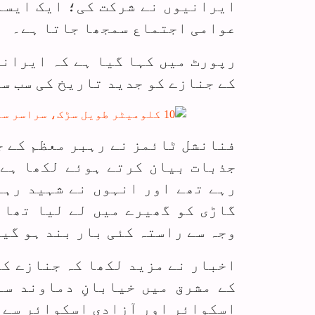
ایرانیوں نے شرکت کی؛ ایک ایسا
عوامی اجتماع سمجھا جاتا ہے۔
رپورٹ میں کہا گیا ہے کہ ایران
کے جنازے کو جدید تاریخ کی سب سے
فنانشل ٹائمز نے رہبر معظم کے 
جذبات بیان کرتے ہوئے لکھا ہے 
رہے تھے اور انہوں نے شہید رہن
گاڑی کو گھیرے میں لے لیا تھا 
وجہ سے راستہ کئی بار بند ہو گیا
کے مشرق میں خیابانِ دماوند سے
اسکوائر اور آزادی اسکوائر سے 