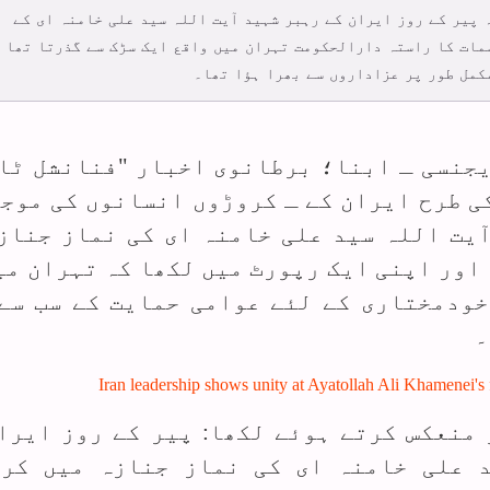
ہ پیر کے روز ایران کے رہبر شہید آیت اللہ سید علی خامنہ ای کے
مات کا راستہ دارالحکومت تہران میں واقع ایک سڑک سے گذرتا تھا 
ایجنسی ـ ابنا؛ برطانوی اخبار "فنانشل ٹا
ی طرح ایران کے ـ کروڑوں انسانوں کی موج
یت اللہ سید علی خامنہ ای کی نماز جناز
اور اپنی ایک رپورٹ میں لکھا کہ تہران می
خودمختاری کے لئے عوامی حمایت کے سب سے
۔
منعکس کرتے ہوئے لکھا: پیر کے روز ایرا
 علی خامنہ ای کی نماز جنازہ میں کرو