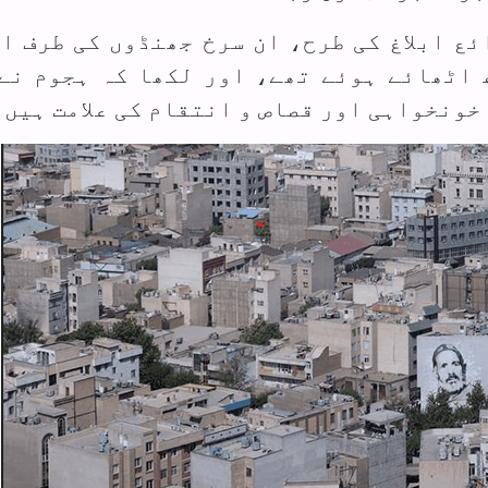
ئع ابلاغ کی طرح، ان سرخ جھنڈوں کی طرف ا
 اٹھائے ہوئے تھے، اور لکھا کہ ہجوم نے
خونخواہی اور قصاص و انتقام کی علامت ہیں۔