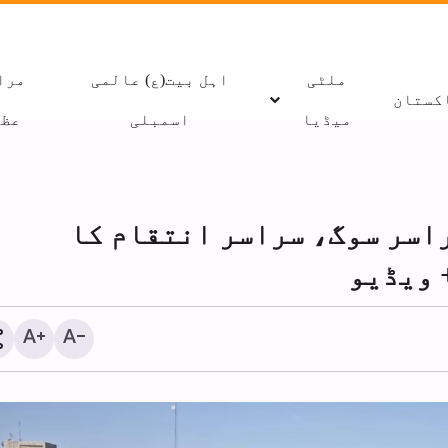
ملٹی
اہل بیت(ع) عالمی
مرا
کستان
میڈیا
اسمبلی
عظا
سراسر سوگ، سراسر انتقام کا
 ویڈیو
مام حسینؑ کے پیروکار ظلم
جاپان میں ایرانی سفیر
ے سامنے کبھی سر نہیں
ہیروشیما کا سانحہ آج 
ھکاتے:زکزکی
دہرایا جا رہا ہے