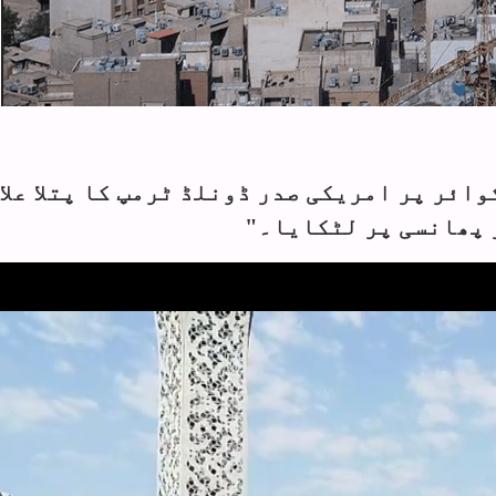
ائر پر امریکی صدر ڈونلڈ ٹرمپ کا پتلا علا
 پھانسی پر لٹکایا۔"