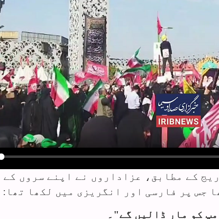
y
ریج کے مطابق، عزاداروں نے اپنے سروں کے 
ا جس پر فارسی اور انگریزی میں لکھا تھا:
مپ کو مار ڈالیں گے"۔