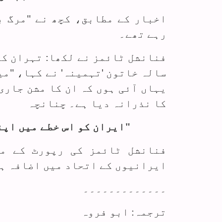
اخبار کے مطابق، کچھ نے "مرگ ب
رہے تھے۔
سالہ خاتون 'تہمینہ' نے کہا، "می
یہاں آئی ہوں کہ ان کا مشن جاری
کا نذرانہ دیا ہے۔ چنانچہ
"ایران کو اس خطے میں اپ
فنانشل ٹائمز کی رپورٹ کے مط
ایرانیوں کے اتحاد میں اضافہ ہؤ
۔۔۔۔۔۔۔۔۔۔۔۔۔
ترجمہ: ابو فروہ