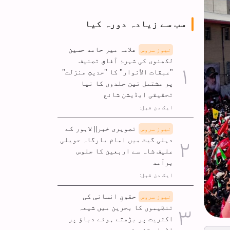
سب سے زیادہ دورہ کیا
علامہ میر حامد حسین
نیوز سروس
لکھنوی کی شہرۂ آفاق تصنیف
"عبقات الأنوار" کا "حدیثِ منزلت"
پر مشتمل تین جلدوں کا نیا
تحقیقی ایڈیشن شائع
ایک دن قبل:
تصویری خبر|| لاہور کے
نیوز سروس
دہلی گیٹ میں امام بارگاہ حویلی
علیف شاہ سے اربعین کا جلوس
برآمد
ایک دن قبل:
حقوقِ انسانی کی
نیوز سروس
تنظیموں کا بحرین میں شیعہ
اکثریت پر بڑھتے ہوئے دباؤ پر
اظہارِ تشویش