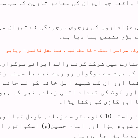
 واقعہ جو ایران کی معاصر تاریخ کا سب سے
ی عزاداروں کی پرجوش موجودگی نے تہران می
 بڑی تشییع بنا دیا ہے۔
جنازے میں شرکت کرنے والے ایرانی سوگوارو
کہ بہت سے سوگوار رو رہے تھے یا سینہ زن
ما اور ان کے شہید اہل خانہ کو لے جانے 
اور لوگ کی تعداد اتنی زیادہ تھی کہ ہجو
 اور گاڑی کو رکنا پڑا۔
اخبار نے مزید لکھا کہ جنازے کا راستہ 10 کلومیٹر سے زیادہ طویل تھ
 شروع ہؤا اور امام حسین(ع) اسکوائر، ان
ہوتا ہؤا جاری رہا۔