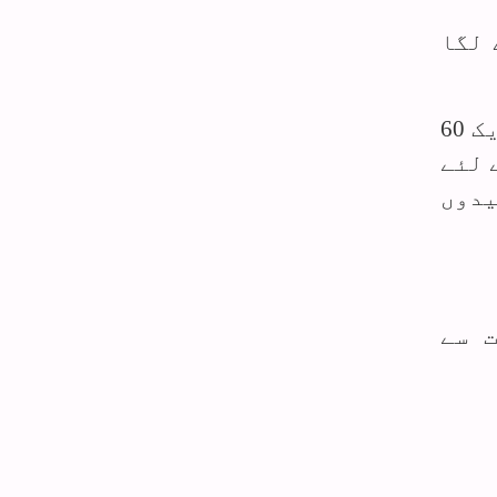
 لگا
فنانشل ٹائمز نے لکھا: تہران کے آزادی اسکوائر کے قریب ریلی میں شریک ایک 60
 لئے
یدوں
 سے