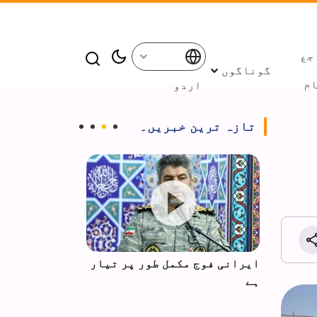
جع
گوناگوں
م
اردو
تازہ ترین خبریں۔
:
ایرانی فوج مکمل طور پر تیار
عراق: داعش ک
بھی
ہے
قید کی سزا