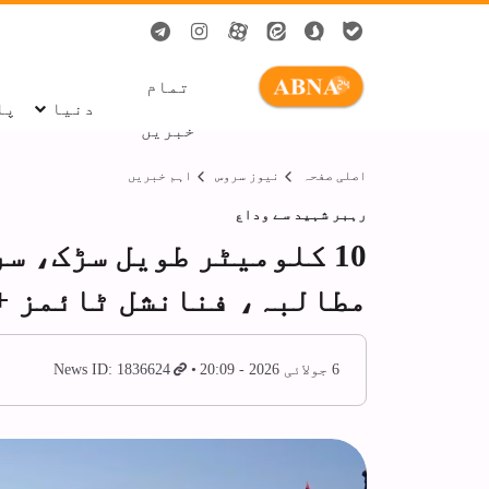
تمام
دنیا
پا
خبریں
اصلی صفحہ
نیوز سروس
اہم خبریں
رہبر شہید سے وداع
10 کلومیٹر طویل سڑک، 
مطالبہ، فنانشل ٹائمز +
6 جولائی 2026 - 20:09
News ID: 1836624
ا
ک
ج