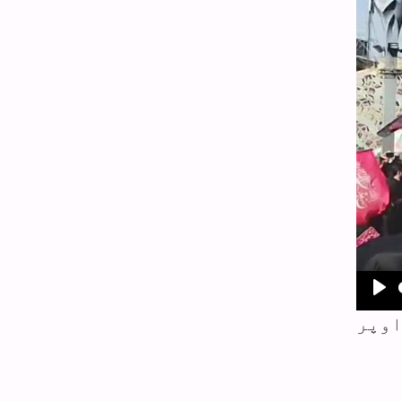
Pla
اوپر