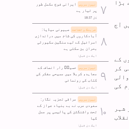
 بڑا
ایرانی فوج مکمل طور
نیوز سروس
پر تیار ہے
کل 18:37
ں آج
صہیونی میڈیا:
فرہنگ و ثقافت
آبادکاروں کی شام میں دراندازی
اسرائیل کے لیے سنگین سکیورٹی
بحران بن سکتی ہے
ایک دن قبل:
ں کے
ی کر
حسینؑ راہِ انصاف کے
نیوز سروس
مجاہد، کربلا میں مسیحی مفکر کی
والی
کتاب کی رونمائی
م کی
ایک دن قبل:
عراقی تجزیہ نگار:
نیوز سروس
سعودی عرب نے بے بنیاد جواز کے
ا اور شہر
تحت واشنگٹن کی پالیسی پر عمل
قلاب
کیا
ایک دن قبل: