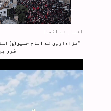
اخبار نے لکھا:
"عزاداروں نے امام حسین(ع) اسکو
طور پر