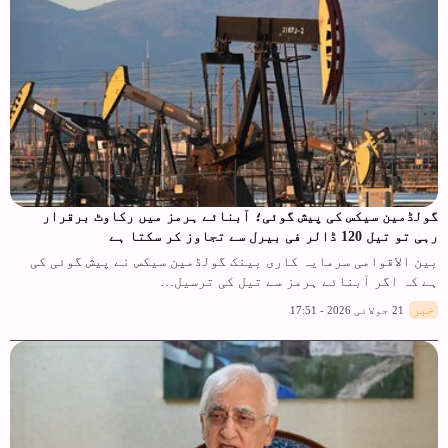
گولڈمین سیکس کی پیش گوئی؛ آبنائے ہرمز میں رکاوٹ برقرار
رہی تو تیل 120 ڈالر فی بیرل سے تجاوز کر سکتا ہے
بین الاقوامی سرمایہ کاری بینک گولڈمین سیکس نے پیش گوئی کی
ہے کہ اگر آبنائے ہرمز سے تیل کی ترسیل…
خبر
21 جولائی 2026 - 17:51