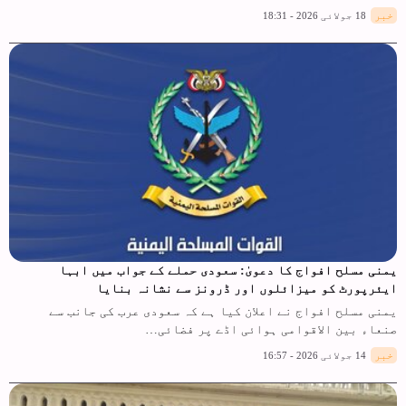
خبر
18 جولائی 2026 - 18:31
یمنی مسلح افواج کا دعویٰ: سعودی حملے کے جواب میں ابہا
ایئرپورٹ کو میزائلوں اور ڈرونز سے نشانہ بنایا
یمنی مسلح افواج نے اعلان کیا ہے کہ سعودی عرب کی جانب سے
صنعاء بین الاقوامی ہوائی اڈے پر فضائی…
خبر
14 جولائی 2026 - 16:57