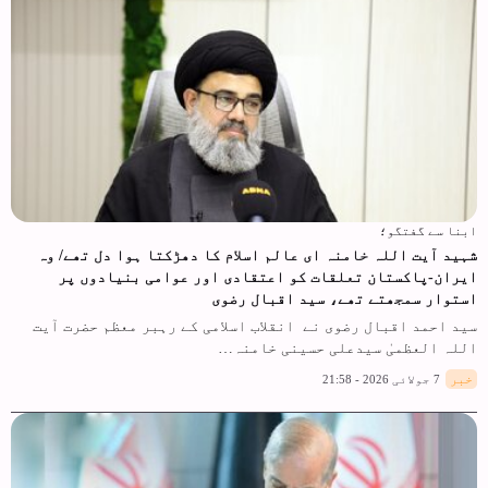
ابنا سے گفتگو؛
شہید آیت اللہ خامنہ ای عالم اسلام کا دھڑکتا ہوا دل تھے/ وہ
ایران-پاکستان تعلقات کو اعتقادی اور عوامی بنیادوں پر
استوار سمجھتے تھے، سید اقبال رضوی
سید احمد اقبال رضوی نے انقلاب اسلامی کے رہبر معظم حضرت آیت
اللہ العظمیٰ سیدعلی حسینی خامنہ…
خبر
7 جولائی 2026 - 21:58