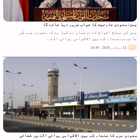
یمن: سعودی جارحیت کا جواب ضرور دیا جائے گا
یمن کی مسلح افواج کے ترجمان نے کہا ہے کہ سعودی عرب کی
جانب سے صنعاء کے بین الاقوامی ہوائی اڈے…
خبر
13 جولائی 2026 - 16:40
سعودی عرب کا صنعاء کے بین الاقوامی ہوائی اڈے پر فضائی