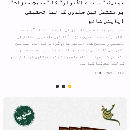
تصنیف "عبقات الأنوار" کا "حدیثِ منزلت"
پر مشتمل تین جلدوں کا نیا تحقیقی
ایڈیشن شائع
علامہ میر حامد حسین لکھنوی کی مایۂ ناز کتاب "عبقات
الأنوار" کے حصۂ "حدیثِ منزلت" کا تین جلدوں پر مشتمل نیا
تحقیقی و تصحیح شدہ ایڈیشن شائع کردیا گیا ہے، جسے بین
الاقوامی کانگریس برائے بزرگداشتِ علامہ میر حامد حسین
لکھنوی کے احیائے آثار منصوبے کے تحت محققین اور اہلِ علم
کے لیے پیش کیا گیا ہے۔
5 اگست 2026 - 16:07