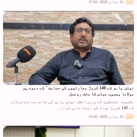
خبر
11 جولائی 2026 - 17:24
نیتن یاہو کے 140 کروڑ بھارتیوں کی حمایت" کے دعوے پر
مولانا یعسوب عباس کا سخت ردِعمل
مقبوضہ فلسطین کے وزیراعظم نیتن یاہو کی جانب سے ہندوستان
کے 140 کروڑ عوام کو اپنا حامی قرار…
خبر
11 جولائی 2026 - 13:18