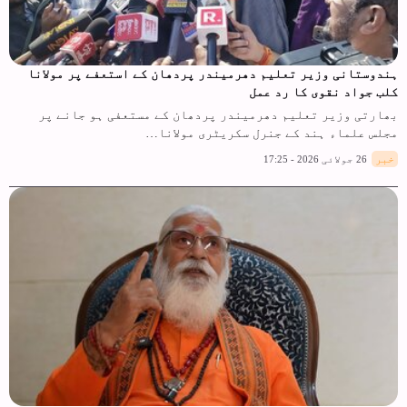
ہندوستانی وزیر تعلیم دھرمیندر پردھان کے استعفے پر مولانا
کلب جواد نقوی کا رد عمل
بھارتی وزیر تعلیم دھرمیندر پردھان کے مستعفی ہو جانے پر
مجلس علماء ہند کے جنرل سکریٹری مولانا…
خبر
26 جولائی 2026 - 17:25