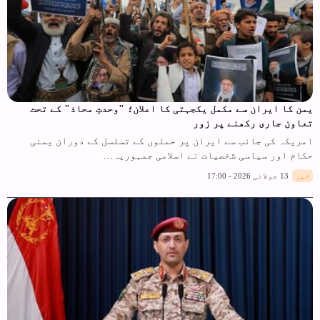
یمن کا ایران سے مکمل یکجہتی کا اعلان؛ "وحدتِ محاذ" کے تحت
تعاون جاری رکھنے پر زور
امریکہ کی جانب سے ایران پر حملوں کے تسلسل کے دوران یمنی
حکام اور سیاسی شخصیات نے اسلامی جمہوریہ…
خبر
13 جولائی 2026 - 17:00