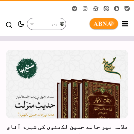
اردو
علامہ میر حامد حسین لکھنوی کی شہرۂ آفاق