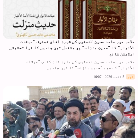
علامہ میر حامد حسین لکھنوی کی شہرۂ آفاق تصنیف "عبقات
الأنوار" کا "حدیثِ منزلت" پر مشتمل تین جلدوں کا نیا تحقیقی
ایڈیشن شائع
علامہ میر حامد حسین لکھنوی کی مایۂ ناز کتاب "عبقات
الأنوار" کے حصۂ "حدیثِ منزلت" کا تین جلدوں…
خبر
5 اگست 2026 - 16:07