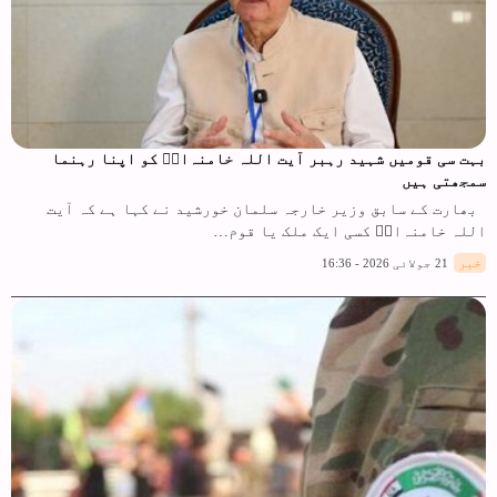
بہت سی قومیں شہید رہبر آیت اللہ خامنہ‌ایؒ کو اپنا رہنما
سمجھتی ہیں
بھارت کے سابق وزیر خارجہ سلمان خورشید نے کہا ہے کہ آیت
اللہ خامنہ‌ایؒ کسی ایک ملک یا قوم…
خبر
21 جولائی 2026 - 16:36