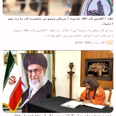
حشد الشعبی کے خلاف مذموم امریکی صہیونی منصوبے کے بارے میں
انتباہ
عراق کے بعض پارلیمانی ارکان نے حشد الشعبی کے خلاف مبینہ
امریکی اسرائیلی منصوبوں پر تشویش کا…
خبر
19 جولائی 2026 - 16:54
ہندو رہنما سوامی سارنگ کا رہبر معظم کے نام تعزیتی خط؛