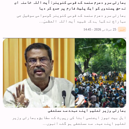
بھارتی سرو دھرم سنسد کے قومی کنوینر: آیت اللہ خامنہ ای
نے حق پسندوں کو ایک پلیٹ فارم پر جمع کر دیا
بھارتی سرو دھرم سنسد کے قومی کنوینر گوسوامی سوشیل جی
مہاراج نے کہا ہے کہ شہید آیت اللہ العظمیٰ…
خبر
25 جولائی 2026 - 14:45
بھارتی وزیر تعلیم اپنے عہدے سے مستعفی
اہل بیت نیوز ایجنسی ابنا کی رپورٹ کے مطابق،بھارتی وزیر
تعلیم اپنے عہدہ سے مستعفی ہو گئے انہوں…