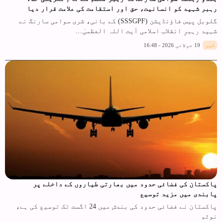
رہبر شہید کو انسانیت، حق اور استقامت کی علامت قرار دیا
گلوبل پیس فاؤنڈیشن (SSSGPF) کے بانی، شری سوامی سارنگ نے
شہید رہبرِ انقلاب اسلامی آیت اللہ العظمیٰ…
خبر
19 جولائی 2026 - 16:48
پاکستان کی فضائی حدود میں بھارتی طیاروں کے داخلے پر
پابندی میں مزید توسیع
پاکستان نے فضائی حدود کی بندش میں 24 اگست تک توسیع کی ہے،
نوٹم