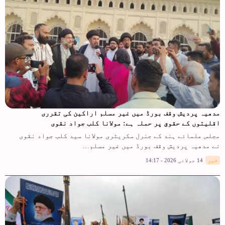
مدھیہ پردیش وقف بورڈ میں غیر مسلم اراکین کی تقرری
اقلیتوں کے حقوق پر حملہ ہے: مولانا کلب جواد نقوی
مجلس علمائے ہند کے جنرل سکریٹری مولانا سید کلب جواد نقوی
نے مدھیہ پردیش وقف بورڈ میں غیر مسلم…
خبر
14 جولائی 2026 - 14:17