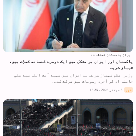
ایران پاکستان تعلقات؛
پاکستان اور ایران ہر مشکل میں ایک دوسرے کےساتھ کھڑے ہیں،
شہباز شریف
وزیراعظم شہباز شریف نے ایران میں شہید آیت اللہ سید علی
خامنہ ای کی آخری رسومات میں شرکت کے…
خبر
5 جولائی 2026 - 15:35