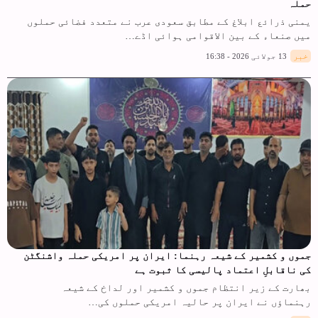
حملہ
یمنی ذرائع ابلاغ کے مطابق سعودی عرب نے متعدد فضائی حملوں
میں صنعاء کے بین الاقوامی ہوائی اڈے…
خبر
13 جولائی 2026 - 16:38
جموں و کشمیر کے شیعہ رہنما: ایران پر امریکی حملہ واشنگٹن
کی ناقابلِ اعتماد پالیسی کا ثبوت ہے
بھارت کے زیر انتظام جموں و کشمیر اور لداخ کے شیعہ
رہنماؤں نے ایران پر حالیہ امریکی حملوں کی…