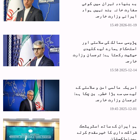
بے بنیاد، تہران میں کوئی
سفارت خانہ بند نہیں ہوا،
ایرانی وزارت خارجہ
2026-01-19 15:49
پڑوسی ممالک کی سلامتی اور
استحکام ہمارے لیے کلیدی
حیثیت رکھتا ہے: ترجمان وزارت
خارجہ
2025-12-14 15:58
امریکہ عالمی امن و سلامتی کے
لیے سب سے بڑا خطرہ بن چکا ہے:
ترجمان وزارت خارجہ
2025-12-01 19:45
ہم ایران کے ساتھ اسٹریٹجک
شراکت داری کا خیرمقدم کرتے
ہیں:پاکستان