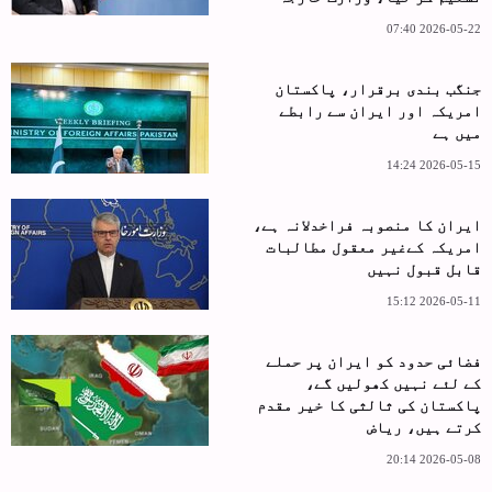
2026-05-22 07:40
جنگب بندی برقرار، پاکستان
امریکہ اور ایران سے رابطے
میں ہے
2026-05-15 14:24
ایران کا منصوبہ فراخدلانہ ہے،
امریکہ کےغیر معقول مطالبات
قابل قبول نہیں
2026-05-11 15:12
فضائی حدود کو ایران پر حملے
کے لئے نہیں کھولیں گے،
پاکستان کی ثالثی کا خیر مقدم
کرتے ہیں، ریاض
2026-05-08 20:14