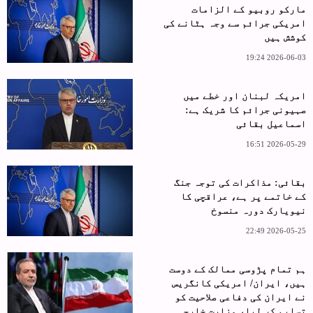
مارکو روبیو کے الزامات
امریکی جرائم سے وجہ ہٹانے کی
کوشش ہیں
2026-06-03 19:24
امریکہ لبنان اور خطے میں
صہیونی جرائم کا شریک ہے:
اسماعیل بقائی
2026-05-29 16:51
بقائی: مذاکرات کی توجہ جنگ
کے خاتمے پر ہے، عراقچی کا
نیویارک دورہ منسوخ
2026-05-25 22:49
ہم تمام پڑوسی ممالک کے دوست
ہیں، ایران/ امریکی کانگریس
نے ایران کی دفاعی صلاحیت کو
تسلیم کر لیا، وزارت خارجہ