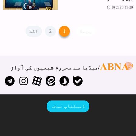
2025-11-29 10:10
پچھلا
1
2
اگلا
میڈیا سے محروم شیعیوں کی آواز
ڈیسکٹاپ نسخہ