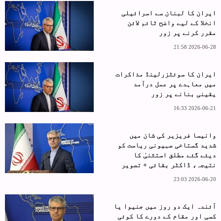
ایران کا لبنان سے اسرائیلی
انخلا کے لیے واضح ٹائم لائن
مقرر کرنے پر زور
2026-06-28 21:58
ایران کا سوئٹزرلینڈ مذاکرات
میں معاہدے پر عمل درآمد
یقینی بنانے پر زور
2026-06-21 16:33
وانیسا فریزیر کی شان میں
شدید گستاخی صہیونی ریاست کو
دیئے گئے مطلق استثنیٰ کا
نتیجہ، ڈاکٹر بقائی + تصویر
2026-06-20 23:03
آئندہ ایک دو روز میں جنیوا یا
کسی اور مقام کے دورے کا کوئی