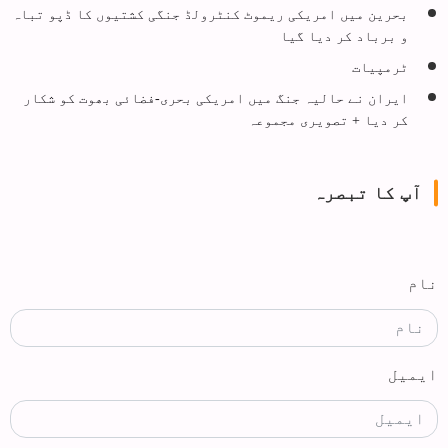
بحرین میں امریکی ریموٹ کنٹرولڈ جنگی کشتیوں کا ڈپو تباہ
و برباد کر دیا گیا
ٹرمپیات
ایران نے حالیہ جنگ میں امریکی بحری-فضائی بھوت کو شکار
کر دیا + تصویری مجموعہ
آپ کا تبصرہ
نام
ایمیل