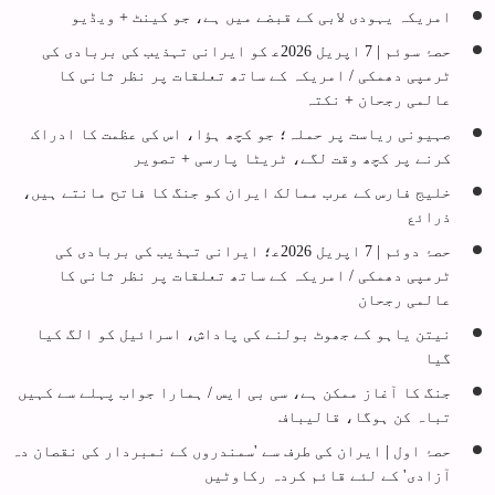
امریکہ یہودی لابی کے قبضے میں ہے، جو کینٹ + ویڈیو
حصۂ سوئم | 7 اپریل 2026ع‍ کو ایرانی تہذیب کی بربادی کی
ٹرمپی دھمکی / امریکہ کے ساتھ تعلقات پر نظر ثانی کا
عالمی رجحان + نکتہ
صہیونی ریاست پر حملہ؛ جو کچھ ہؤا، اس کی عظمت کا ادراک
کرنے پر کچھ وقت لگے، ٹریٹا پارسی + تصویر
خلیج فارس کے عرب ممالک ایران کو جنگ کا فاتح مانتے ہیں،
ذرائع
حصۂ دوئم | 7 اپریل 2026ع‍؛ ایرانی تہذیب کی بربادی کی
ٹرمپی دھمکی / امریکہ کے ساتھ تعلقات پر نظر ثانی کا
عالمی رجحان
نیتن یاہو کے جھوٹ بولنے کی پاداش، اسرائیل کو الگ کیا
گیا
جنگ کا آغاز ممکن ہے، سی بی ایس / ہمارا جواب پہلے سے کہیں
تباہ کن ہوگا، قالیباف
حصۂ اول | ایران کی طرف سے 'سمندروں کے نمبردار کی نقصان دہ
آزادی' کے لئے قائم کردہ رکاوٹیں