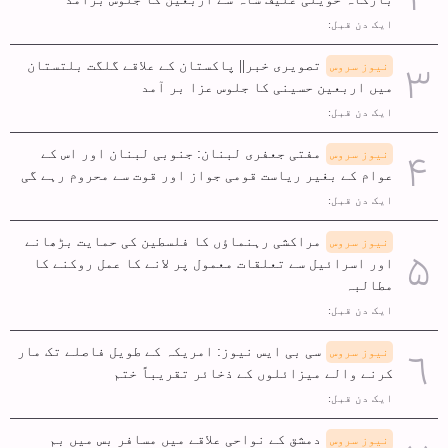
ایک دن قبل:
تصویری خبر|| پاکستان کے علاقے گلگت بلتستان
نیوز سروس
میں اربعین حسینی کا جلوس عزا بر آمد
ایک دن قبل:
مفتی جعفری لبنان: جنوبی لبنان اور اس کے
نیوز سروس
عوام کے بغیر ریاست قومی جواز اور قوت سے محروم رہے گی
ایک دن قبل:
مراکشی رہنماؤں کا فلسطین کی حمایت بڑھانے
نیوز سروس
اور اسرائیل سے تعلقات معمول پر لانے کا عمل روکنے کا
مطالبہ
ایک دن قبل:
سی بی ایس نیوز: امریکہ کے طویل فاصلے تک مار
نیوز سروس
کرنے والے میزائلوں کے ذخائر تقریباً ختم
ایک دن قبل:
دمشق کے نواحی علاقے میں مسافر بس میں بم
نیوز سروس