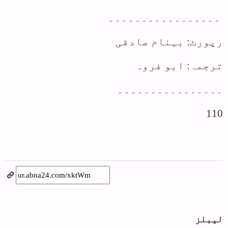
۔۔۔۔۔۔۔۔۔۔۔۔۔۔۔۔۔
رپورٹ: بہنام صادقی
ترجمہ: ابو فروہ
۔۔۔۔۔۔۔۔۔۔۔۔۔۔۔۔
110
لیبلز