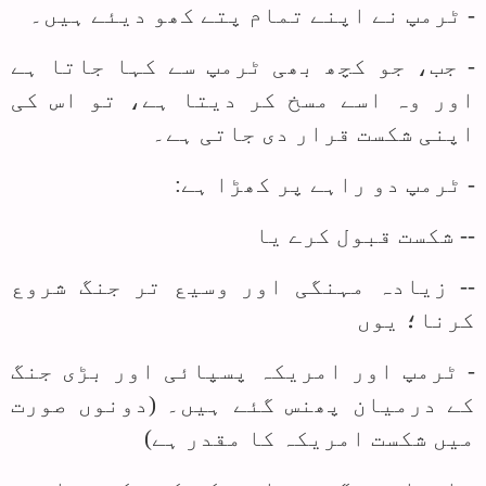
- ٹرمپ نے اپنے تمام پتے کھو دیئے ہیں۔
- جب، جو کچھ بھی ٹرمپ سے کہا جاتا ہے
اور وہ اسے مسخ کر دیتا ہے، تو اس کی
اپنی شکست قرار دی جاتی ہے۔
- ٹرمپ دو راہے پر کھڑا ہے:
-- شکست قبول کرے یا
-- زیادہ مہنگی اور وسیع تر جنگ شروع
کرنا؛ یوں
- ٹرمپ اور امریکہ پسپائی اور بڑی جنگ
کے درمیان پھنس گئے ہیں۔ (دونوں صورت
میں شکست امریکہ کا مقدر ہے)