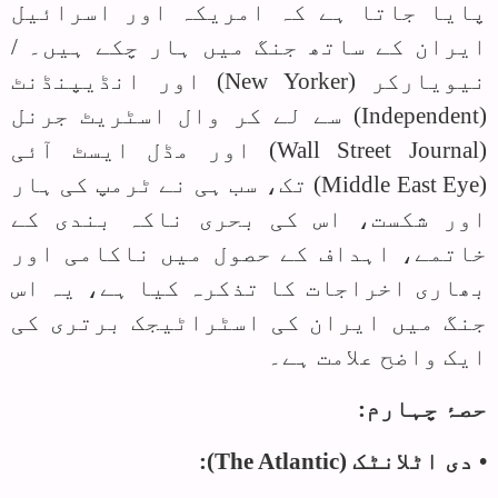
پایا جاتا ہے کہ امریکہ اور اسرائیل
ایران کے ساتھ جنگ میں ہار چکے ہیں۔ /
نیویارکر (
New Yorker
) اور انڈیپنڈنٹ
(
Independent
) سے لے کر وال اسٹریٹ جرنل
(
Wall Street Journal
) اور مڈل ایسٹ آئی
(
Middle East Eye
) تک، سب ہی نے ٹرمپ کی ہار
اور شکست، اس کی بحری ناکہ بندی کے
خاتمے، اہداف کے حصول میں ناکامی اور
بھاری اخراجات کا تذکرہ کیا ہے، یہ اس
جنگ میں ایران کی اسٹراٹیجک برتری کی
ایک واضح علامت ہے۔
حصۂ چہارم:
• دی اٹلانٹک (
The Atlantic
):