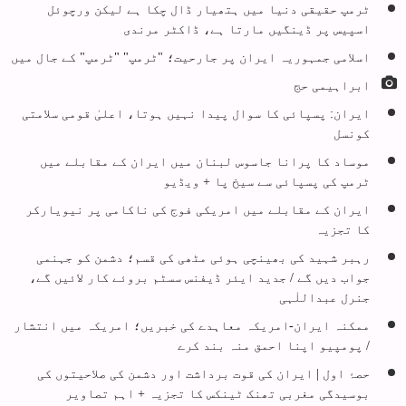
ٹرمپ حقیقی دنیا میں ہتھیار ڈال چکا ہے لیکن ورچوئل
اسپیس پر ڈینگیں مارتا ہے، ڈاکٹر مرندی
اسلامی جمہوریہ ایران پر جارحیت؛ "ٹرمپ" "ٹرمپ" کے جال میں
ابراہیمی حج
ایران: پسپائی کا سوال پیدا نہیں ہوتا، اعلیٰ قومی سلامتی
کونسل
موساد کا پرانا جاسوس لبنان میں ایران کے مقابلے میں
ٹرمپ کی پسپائی سے سیخ پا + ویڈیو
ایران کے مقابلے میں امریکی فوج کی ناکامی پر نیویارکر
کا تجزیہ
رہبر شہید کی بھینچی ہوئی مٹھی کی قسم؛ دشمن کو جہنمی
جواب دیں گے / جدید ایئر ڈیفنس سسٹم بروئے کار لائیں گے،
جنرل عبداللٰہی
ممکنہ ایران-امریکہ معاہدے کی خبریں؛ امریکہ میں انتشار
/ پومپیو اپنا احمق منہ بند کرے
حصۂ اول | ایران کی قوت برداشت اور دشمن کی صلاحیتوں کی
بوسیدگی مغربی تھنک ٹینکس کا تجزیہ + اہم تصاویر