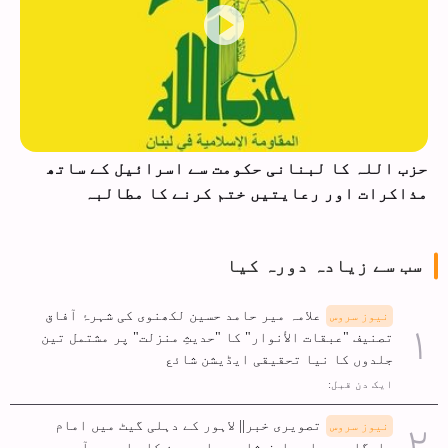
حزب اللہ کا لبنانی حکومت سے اسرائیل کے ساتھ
مذاکرات اور رعایتیں ختم کرنے کا مطالبہ
سب سے زیادہ دورہ کیا
علامہ میر حامد حسین لکھنوی کی شہرۂ آفاق
نیوز سروس
تصنیف "عبقات الأنوار" کا "حدیثِ منزلت" پر مشتمل تین
جلدوں کا نیا تحقیقی ایڈیشن شائع
ایک دن قبل:
تصویری خبر|| لاہور کے دہلی گیٹ میں امام
نیوز سروس
بارگاہ حویلی علیف شاہ سے اربعین کا جلوس برآمد