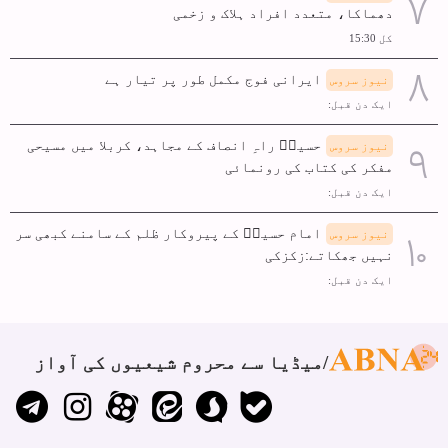
دھماکا، متعدد افراد ہلاک و زخمی
کل 15:30
ایرانی فوج مکمل طور پر تیار ہے
نیوز سروس
ایک دن قبل:
حسینؑ راہِ انصاف کے مجاہد، کربلا میں مسیحی
نیوز سروس
مفکر کی کتاب کی رونمائی
ایک دن قبل:
امام حسینؑ کے پیروکار ظلم کے سامنے کبھی سر
نیوز سروس
نہیں جھکاتے:زکزکی
ایک دن قبل:
میڈیا سے محروم شیعیوں کی آواز