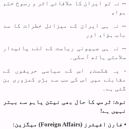
-- نہ تو ایران کا علاقائی اثر و رسوخ ختم
ہوا،
-- نہ ہی ایران کے میزائل خطرات کا سد
باب ہؤا، اور
-- نہ ہی صہیونی ریاست کے لئے پائیدار
سلامتی ہاتھ آ سکی۔
- یہ شکست، اس کے سیاسی حریفوں کے
مقابلے میں اس کی سب سے بڑی کمزوری بن
گئی ہے۔
نوٹ: ٹرمپ کا حال بھی نیتن یاہو سے بہتر
نہیں ہے!
• فارن افیئرز (
Foreign Affairs
) میگزین: