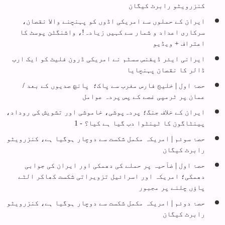
کنزرویٹو رابرٹ کیگان
ایران کے حملوں سے امریکی اڈوں کو پہنچنے والا نقصان،
سرکاری اعداد و شمار سے کہیں زیادہ!، واشنگٹن پوسٹ کا
اعتراف + ویڈیو
ایرانی ایئر ڈیفنس سسٹم نے امریکی ڈرون فلیٹ کو ایک ارب
ڈالر کا نقصان پہنچایا
حصۂ اول | خلیج فارس مغرب سے پاک؛ پانچ صدیوں کے بعد /
عمان پر ٹرمپی غصے کے پس پردہ عوامل
ایران کے خلاف جنگ؛ پردہ‌پوشی، خاموشی اور تشویش کی روداد،
پینٹاگون کا ٹینٹوا دب گیا ہے کیا؟ - 1
حصۂ سوئم | امریکہ مکمل شکست سے دوچار ہوگیا ہے، کنزرویٹو
رابرٹ کیگان
حصۂ اول | ضآحیہ پر حملے کی دھمکی اور ایران کی جوابی
دھمکی؛ امریکہ اور اسرائیل تزویراتی شکست کھاکر الٹے
پاؤں چلنے پر مجبور
حصۂ دوئم | امریکہ مکمل شکست سے دوچار ہوگیا ہے، کنزرویٹو
رابرٹ کیگان