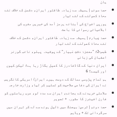
یان
حصۂ سوئم | ہمیشہ سے زیادہ طاقتور ایران، دشمن کے خلاف نئے
محاذ کھولنے کے لئے تیار
یورپی افواج کی آبنائے ہرمز آمد کی خبریں مغرب کی
ابلاغیاتی رسوائی کا باعث
حصۂ چہارم | ہمیشہ سے زیادہ طاقتور ایران، دشمن کے خلاف
نئے محاذ کھولنے کے لئے تیار
طبس-2؛ "معجزۂ دشتِ مَہیار" کے پوشیدہ پہلو، نائب گورنر
اصفہان کی زبانی
ایران دنیا کے گاڈفادرز کا کھیل بگاڑ رہا ہے؛ لیکن کیوں
اور کیسے؟ 6
ہم تمام پڑوسی ممالک کے دوست ہیں، ایران/ امریکی کانگریس
نے ایران کی دفاعی صلاحیت کو تسلیم کر لیا، وزارت خارجہ
سلامتی خریدنے کے بجائے، ایران سے مدد لو، عرب ریاستوں کو
فارن افیئرز کا مشورہ + تصویر
حصۂ دوئم | ٹرمپ: بیجنگ میں ذلیل ہونے سے لے کر تہران میں
سرگردانی تک + ویڈیو