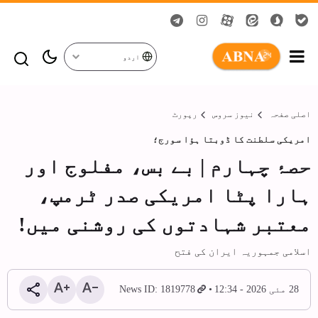
اردو
اصلی صفحہ
نیوز سروس
رپورٹ
امریکی سلطنت کا ڈوبتا ہؤا سورج؛
حصۂ چہارم | بے بس، مفلوج اور
ہارا پٹا امریکی صدر ٹرمپ،
معتبر شہادتوں کی روشنی میں!
اسلامی جمہوریہ ایران کی فتح
28 مئی 2026 - 12:34
News ID: 1819778