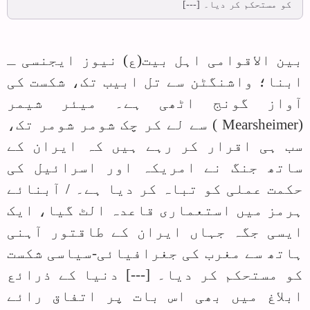
کو مستحکم کر دیا۔ [---]
بین الاقوامی اہل بیت(ع) نیوز ایجنسی ـ
ابنا؛ واشنگٹن سے تل ابیب تک، شکست کی
آواز گونج اٹھی ہے۔ میئر شیمر
(
Mearsheimer
) سے لے کر چک شومر شومر تک،
سب ہی اقرار کر رہے ہیں کہ ایران کے
ساتھ جنگ نے امریکہ اور اسرائیل کی
حکمت عملی کو تباہ کر دیا ہے۔ / آبنائے
ہرمز میں استعماری قاعدہ الٹ گیا، ایک
ایسی جگہ جہاں ایران کے طاقتور آہنی
ہاتھ سے مغرب کی جغرافیائی-سیاسی شکست
کو مستحکم کر دیا۔ [---] دنیا کے ذرا‏ئع
ابلاغ میں بھی اس بات پر اتفاق رائے