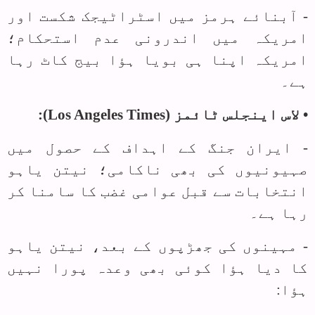
- آبنائے ہرمز میں اسٹراٹیجک شکست اور
امریکہ میں اندرونی عدم استحکام؛
امریکہ اپنا ہی بویا ہؤا بیج کاٹ رہا
ہے۔
• لاس اینجلس ٹائمز (
Los Angeles Times
):
- ایران جنگ کے اہداف کے حصول میں
صہیونیوں کی بھی ناکامی؛ نیتن یاہو
انتخابات سے قبل عوامی غضب کا سامنا کر
رہا ہے۔
- مہینوں کی جھڑپوں کے بعد، نیتن یاہو
کا دیا ہؤا کوئی بھی وعدہ پورا نہیں
ہؤا: