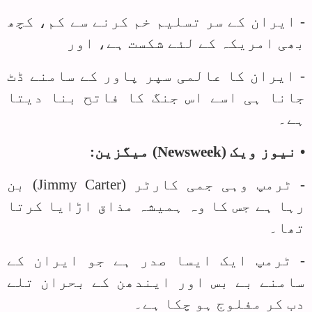
- ایران کے سر تسلیم خم کرنے سے کم، کچھ
بھی امریکہ کے لئے شکست ہے، اور
- ایران کا عالمی سپر پاور کے سامنے ڈٹ
جانا ہی اسے اس جنگ کا فاتح بنا دیتا
ہے۔
• نیوز ویک (
Newsweek
) میگزین:
- ٹرمپ وہی جمی کارٹر (
Jimmy Carter
) بن
رہا ہے جس کا وہ ہمیشہ مذاق اڑایا کرتا
تھا۔
- ٹرمپ ایک ایسا صدر ہے جو ایران کے
سامنے بے بس اور ایندھن کے بحران تلے
دب کر مفلوج ہو چکا ہے۔