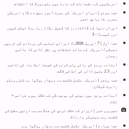
امریکیوں کے نقصانات کے بارے میں بلومبرگ کا انکشاف
حصۂ سوئم | ایران امریکہ کو عبرت آموز سبق دے گا، امریکی
بحریہ کا سابق افسر
ایران دنیا کے گاڈفادرز کا کھیل بگاڑ رہا ہے؛ لیکن کیوں
اور کیسے؟ - 3
حصۂ اول | 7 اپریل 2026ع‍؛ ایرانی تہذیب کی بربادی کی ٹرمپی
دھمکی / امریکہ کے ساتھ تعلقات پر نظر ثانی کا عالمی
رجحان
آبنائے ہرمز کو بائی پاس کرنے کی قیمت: ایک ماہ کی تاخیر
اور 2.5 ملین ڈالر کی اضافی لاگت
حصۂ پنجم | امریکہ مکمل شکست سے دوچار ہوگیا ہے کنزرویٹو
رابرٹ کیگان
آبنائے ہرمز میں نیٹو کی موجودگی کے خلاف ہیں، فرانس +
نکتہ
تصویری خبر | ایران کے خلاف ٹرمپ کی جنگ سب سے اونچی سطح کی
شکست ہے، سینیٹر وارناک
حصۂ چہارم | امریکہ مکمل شکست سے دوچار ہوگیا ہے،