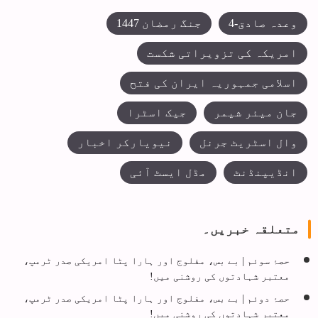
وعدہ صادق-4
جنگ رمضان 1447
امریکہ کی تزویراتی شکست
اسلامی جمہوریہ ایران کی فتح
جان میئر شیمر
جیک اسٹرا
وال اسٹریٹ جرنل
نیویارکر اخبار
انڈیپنڈنٹ
مڈل ایسٹ آئی
متعلقہ خبریں۔
حصۂ سوئم | بے بس، مفلوج اور ہارا پٹا امریکی صدر ٹرمپ،
معتبر شہادتوں کی روشنی میں!
حصۂ دوئم | بے بس، مفلوج اور ہارا پٹا امریکی صدر ٹرمپ،
معتبر شہادتوں کی روشنی میں!