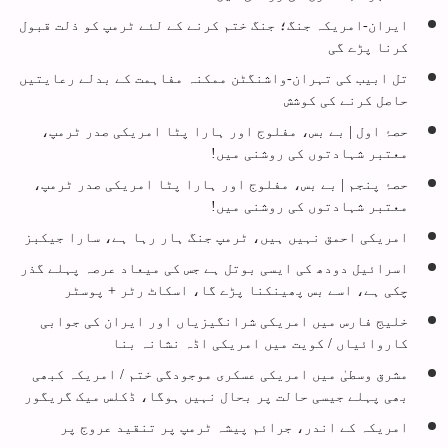
ایران-امریکہ جنگ؛ جنگ ختم کرنے کے لئے ٹرمپ کو ذلت قبول
کرنا پڑے گی
تل ابیب کی تہران-واشنگٹن ممکنہ مفاہمت کے بدلے رعایتیں
حاصل کرنے کی کوشش
حصۂ اول | بے بس، مفلوج اور ہارا پٹا امریکی صدر ٹرمپ،
معتبر شہادتوں کی روشنی میں!
حصۂ پنجم | بے بس، مفلوج اور ہارا پٹا امریکی صدر ٹرمپ،
معتبر شہادتوں کی روشنی میں!
امریکی احمق نہیں ہیں، ٹرمپ جنگ ہار رہا ہے، سارا جیکبز
اسرائیل دودھ کی ایسی بوتل ہے جس کی میعاد عرصہ پہلے گذر
چکی ہے، اسے بس پھینکنا پڑے گا، اسکاٹ رٹر + پوسٹر
خلیج فارس میں امریکی شرانگیزیاں اور ایران کی جوابی
کاروائیاں / کویت میں امریکی اڈہ نشانہ بنا
مشرق وسطیٰ میں امریکی عسکری موجودگی ختم / امریکہ کبھی
بھی پہلے جیسی حالت پر بحال نہیں ہوگا، ڈکلس میک گریگور
امریکہ کے اندر، جرائم پیشہ ٹرمپ پر تنقید عروج پر