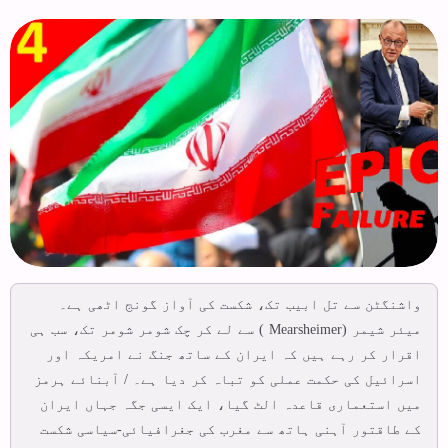
واشنگٹن سے تل ابیب تک، شکست کی آواز گونج اٹھی ہے۔
میئر شیمر (Mearsheimer ) سے لے کر چک شومر شومر تک، سب ہی
اقرار کر رہے ہیں کہ ایران کے ساتھ جنگ نے امریکہ اور
اسرائیل کی حکمت عملی کو تباہ کر دیا ہے۔ / آبنائے ہرمز
میں استعماری قاعدہ الٹ گیا، ایک ایسی جگہ جہاں ایران
کے طاقتور آہنی ہاتھ سے مغرب کی جغرافیائی-سیاسی شکست