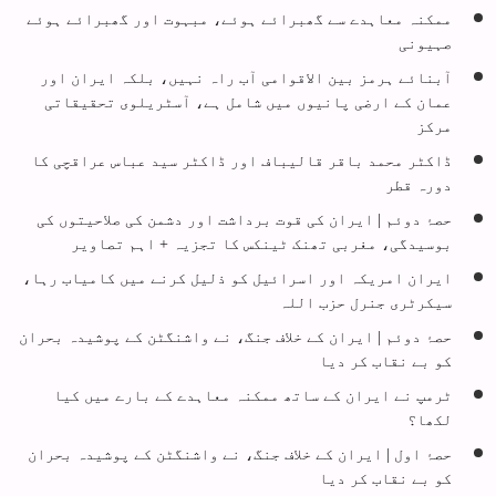
ممکنہ معاہدے سے گھبرائے ہوئے، مبہوت اور گھبرائے ہوئے
صہیونی
‌آبنائے ہرمز بین الاقوامی آب راہ نہیں، بلکہ ایران اور
عمان کے ارضی پانیوں میں شامل ہے، آسٹریلوی تحقیقاتی
مرکز
ڈاکٹر محمد باقر قالیباف اور ڈاکٹر سید عباس عراقچی کا
دورہ قطر
حصۂ دوئم | ایران کی قوت برداشت اور دشمن کی صلاحیتوں کی
بوسیدگی، مغربی تھنک ٹینکس کا تجزیہ + اہم تصاویر
ایران امریکہ اور اسرائیل کو ذلیل کرنے میں کامیاب رہا،
سیکرٹری جنرل حزب اللہ
حصۂ دوئم | ایران کے خلاف جنگ، نے واشنگٹن کے پوشیدہ بحران
کو بے نقاب کر دیا
ٹرمپ نے ایران کے ساتھ ممکنہ معاہدے کے بارے میں کیا
لکھا؟
حصۂ اول | ایران کے خلاف جنگ، نے واشنگٹن کے پوشیدہ بحران
کو بے نقاب کر دیا