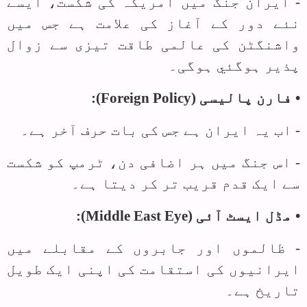
- ایران جنگ میں امریکہ کی شکست، ایسے
نئے دور کے آغاز کی علامت ہے جس میں
واشنگٹن کی عالمی طاقت تیزی سے زوال
پذیر ہوگئي ہوگی۔
• فارن پالیسی (
Foreign Policy
):
- اب یہ ایران ہے جس کی بات حرف آخر ہے۔
- اس جنگ میں ہر اضافی دن، ٹرمپ کو شکست
سے ایک قدم قریب تر کر دیتا ہے۔
• مڈل ایسٹ آئی (
Middle East Eye
):
- ظالموں اور جابروں کے مقابلے میں
ایرانیوں کی استقامت کی اپنی ایک طویل
تاریخ ہے۔