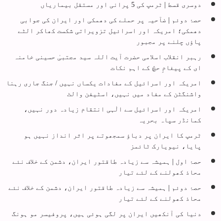
دوسری قسط | ٹرمپ کی 5 پرانی اور مستقل بیماریاں
حصۂ دوئم | ضآحیہ پر حملے کی دھمکی اور ایران کی جوابی
دھمکی؛ امریکہ اور اسرائیل تزویراتی شکست کھاکر الٹے
پاؤں چلنے پر مجبور
رہبر انقلاب اسلامی حضرت آیت اللہ سید مجتبیٰ حسینی خامنہ
ای کے پیغامِ حچّ کے اہم نکات
امریکہ اور اسرائیل کے مفادات یکساں نہیں / جنگ جاری رہنا
واشنگٹن کے مفاد میں نہیں، اسٹیفن والٹ
امریکہ اور اسرائیل سے الٰہی انتقام زیادہ دور نہیں،
کمانڈر سپاہ بحریہ
ٹرمپ کا ایران پر دباؤ سمجھوتے پر اثر انداز نہیں ہو
پایا، نیویارک ٹائمز
حصۂ اول | ہمیشہ سے زیادہ طاقتور ایران، دشمن کے خلاف نئے
محاذ کھولنے کے لئے تیار
حصۂ دوئم | ہمیشہ سے زیادہ طاقتور ایران، دشمن کے خلاف نئے
محاذ کھولنے کے لئے تیار
دنیا کی آنکھیں ایران پر لگی ہوئی ہیں، پروفیسر مو ہونگ