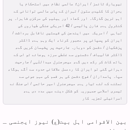
نیویارک ٹائمز / ایران؛ عالمی نظام میں استحکام یا
بحران کا کلیدی ستون / تہران کے پاس عالمی توانائی کے
اہم ترین گذرگاہ اور کھاد اور ہیلیم کی مرکزی شاہراہ پر
کنٹرول ہے، فارن پالیسی / 42 امریکی جنگی طیاروں کی
تباہی / امریکہ میں ایندھن کی قیمتیں ناقابل برداشت /
ایران کو پسپائی پر مجبور کرنا، ایک وہم ہے، ڈاکٹر
پزشکیان / دشمن کو دوبارہ جارحیت پر پشیمان کریں گے،
ڈاکٹر قالیباف / دشمنوں سے غلطی سرزد ہوجائے تو اس کے
ہاتھ کاٹ کر رکھ دیں گے، میجرجنرل عبداللٰہی / جارحیت
دہرائی گئی تو ایران کا ردعمل علاقائی حدود سے آگے ہوگا،
سپاہ پاسداران / فوج دشمن کی ہر قسم کی مہم جوئی سے
نمٹنے کے لئے تیار ہے، میجرجنرل امیر حاتمی / اس جنگ نے
تیسری اسلامی جمہوریہ کو شکل دینے میں مدد دی ہے،
اسرائیلی تجزیہ کار
بین الاقوامی اہل بیت(ع) نیوز ایجنسی ـ