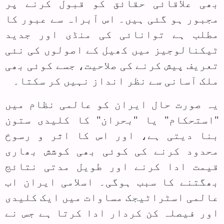
بھی علاقائی حقائق کو قبول کرنے پر
مجبور ہو گئی ہیں۔ اس آبراہ سے عبور کا
مطلب ہے توانائی کی منڈی اور جدید
ٹیکنالوجیز میں کھیل کے اصولوں کی نئی
تعریف پیش کرنے کی صلاحیت، جسے کوئی بھی
ملک آسانی سے نظر انداز نہیں کر سکتا۔
یہ صورت حال ایران کو عالمی نظام میں
"استحکام" یا "بحران" کا کلیدی ستون
بنا دیتی ہے، اور اس کا اثر و رسوخ
محدود کرنے کی کوئی بھی کوشش بھاری
قیمت ادا کرنے اور طویل مدتی نتائج
بھگتنے کا سبب ہوگی۔ اسلامی ایران اب
عالمی اسٹراٹیجک مساوات میں ایک کلیدی
اور فیصلہ کن کردار ادا کرتا ہے جس نے