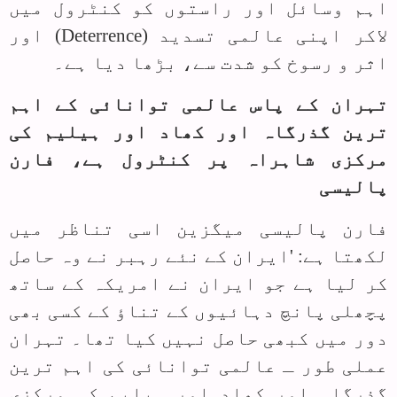
اہم وسائل اور راستوں کو کنٹرول میں
لاکر اپنی عالمی تسدید (
Deterrence
) اور
اثر و رسوخ کو شدت سے، بڑھا دیا ہے۔
تہران کے پاس عالمی توانائی کے اہم
ترین گذرگاہ اور کھاد اور ہیلیم کی
مرکزی شاہراہ پر کنٹرول ہے، فارن
پالیسی
فارن پالیسی میگزین اسی تناظر میں
لکھتا ہے: 'ایران کے نئے رہبر نے وہ حاصل
کر لیا ہے جو ایران نے امریکہ کے ساتھ
پچھلی پانچ دہائیوں کے تناؤ کے کسی بھی
دور میں کبھی حاصل نہیں کیا تھا۔ تہران
عملی طور ـ عالمی توانائی کی اہم ترین
گذرگاہ اور کھاد اور ہیلیم کی مرکزی