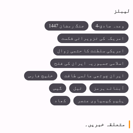
لیبلز
وعدہ صادق-4
جنگ رمضان 1447
امریکہ کی تزویراتی شکست
امریکی سلطنت کا حتمی زوال
اسلامی جمہوریہ ایران کی فتح
ایران چوتھی عالمی طاقت
خلیج فارس
آبنائے ہرمز
تیل
گیس
ہلیم کیمیاوی عنصر
کھاد
متعلقہ خبریں۔