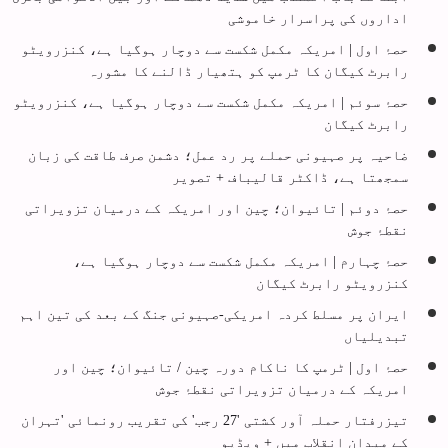
اداروں کی پراسرار خاموشی
حصۂ اول | امریکہ مکمل شکست سے دوچار ہوگیا ہے، کنزرویٹو
رابرٹ کیگان کا ٹرمپ کو ہتھیار ڈالنے کا مشورہ
حصۂ سوئم | امریکہ مکمل شکست سے دوچار ہوگیا ہے، کنزرویٹو
رابرٹ کیگان
ضاحیہ پر صہیونی حملے پر رد عمل؛ دشمن صرف طاقت کی زبان
سمجھتا ہے، ڈاکٹر قالیباف + تصویر
حصۂ دوئم | تائیوان؛ چین اور امریکہ کے درمیان تزویراتی
نقطۂ جوش
حصۂ چہارم | امریکہ مکمل شکست سے دوچار ہوگیا ہے،
کنزرویٹو رابرٹ کیگان
ایران پر مسلط کردہ امریکی-صہیونی جنگ کے بعد کی تین اہم
تبدیلیاں
حصۂ اول | ٹرمپ کا ناکام دورہ چین / تائیوان؛ چین اور
امریکہ کے درمیان تزویراتی نقطۂ جوش
تیزرفتار حملہ آور کشتی '27 رجب' کی تقریب رونمائی 'تہران
کے میدان انقلاب میں + ویڈیو