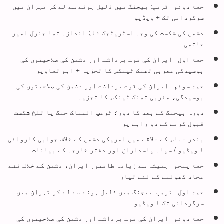
حصۂ دوئم | ٹرمپ: بیجنگ میں ذلیل ہونے سے لے کر تہران میں
سرگردانی تک + ویڈیو
دشمن کی شکست کی وجہ اسٹریٹجک غلط اندازہ تھا:جنرل امیر
حاتمی
حصۂ اول | ایران کی قوت برداشت اور دشمن کی صلاحیتوں کی
بوسیدگی مغربی تھنک ٹینکس کا تجزیہ + اہم تصاویر
حصۂ سوئم | ایران کی قوت برداشت اور دشمن کی صلاحیتوں کی
بوسیدگی، مغربی تھنک ٹینکس کا تجزیہ
دورہ بیجنگ کے بعد کا دور؛ ٹرمپ المناک جنگ یا تلخ شکست
قبول کرنے کے دو راہے پر
بندر عباس کے علاقے میں امریکی دشمن کے خلاف جوابی کاروائی
+ ویڈیو / سپاہ پاسداران اور دفتر خارجہ کے بیانات
حصۂ پنجم | ہمیشہ سے زیادہ طاقتور ایران، دشمن کے خلاف نئے
محاذ کھولنے کے لئے تیار
حصۂ اول | ٹرمپ: بیجنگ میں ذلیل ہونے سے لے کر تہران میں
سرگردانی تک + ویڈیو
حصۂ دوئم | ایران کی قوت برداشت اور دشمن کی صلاحیتوں کی