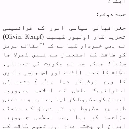
ابنا؛
حصۂ دوئم:
جغرافیائی سیاسی امور کے فرانسیسی
تجزیہ کار اولیور کیمپف (
Olivier Kempf
)
نے بھی خبردار کیا ہے کہ 'آبنائے ہرمز
کو طاقت کے استعمال سے نہیں کھولا جا
سکتا؛ جبکہ سب نے حکومت کی تبدیلی،
نظام کا تختہ الٹنے اور اس جیسی باتوں
کا وہم ترک کر دیا ہے'۔ / دشمن کی
اسٹراٹیجک غلطی نے اسلامی جمہوریہ
ایران کو مضبوط کر لیا ہے اور وہ ساختی
طور پر مضبوط ہو کر دباؤ کے سامنے
مزاحمت کر رہا ہے۔ اسلامی جمہوریہ
ایران اب پختہ عزم اور ٹھوس طاقت کے