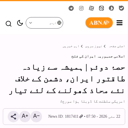
اردو
اصلی صفحہ
نیوز سروس
اہم خبریں
اسلامی جمہوریہ ایران کی فتح
حصۂ دوئم | ہمیشہ سے زیادہ
طاقتور ایران، دشمن کے خلاف
نئے محاذ کھولنے کے لئے تیار
امریکی سلطنت کا ڈوبتا ہؤا سورج؛
22 مئی 2026 - 07:50
News ID: 1817411