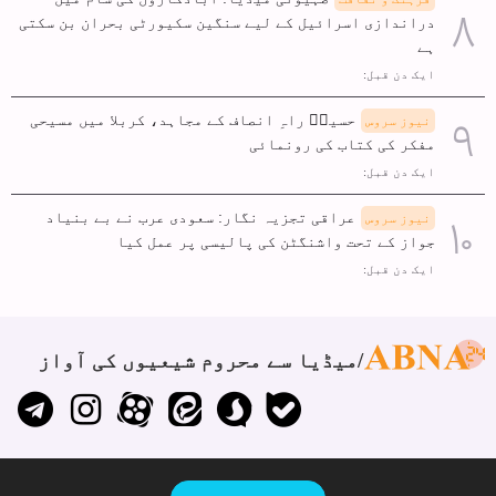
دراندازی اسرائیل کے لیے سنگین سکیورٹی بحران بن سکتی
ہے
ایک دن قبل:
حسینؑ راہِ انصاف کے مجاہد، کربلا میں مسیحی
نیوز سروس
مفکر کی کتاب کی رونمائی
ایک دن قبل:
عراقی تجزیہ نگار: سعودی عرب نے بے بنیاد
نیوز سروس
جواز کے تحت واشنگٹن کی پالیسی پر عمل کیا
ایک دن قبل:
میڈیا سے محروم شیعیوں کی آواز