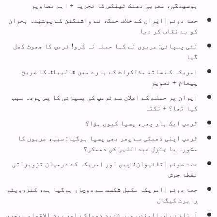
بوسیدگی، مغربی تھنک ٹینکس کا تجزیہ + اہم تصاویر
حصۂ دوئم | ایران کے خلاف جنگ، نے واشنگٹن کے پوشیدہ بحران
کو بے نقاب کر دیا
نئی پسپائی: عربوں نے کہا حملہ نہ کرو! ٹرمپ کا جھوٹ کھل
گیا
امریکہ کے ساتھ مذاکرات کے بارے میں قالیباف کا صریح
پیغام + تصویر
ایران پر حملے کے اعلان سے ٹرمپ کی پسپائی کا پس پردہ سبب
کیا تھا؟ + نکتہ
ٹرمپ ایک بار پھر، پسپا کیوں ہؤا؟
ٹرمپ اپنی دھمکی سے پھر بھی پسپا ہوگیا: سبب، عربوں کا
مشورہ یا جنرل عبداللہی کی دھمکی؟
حصۂ سوئم | تائیوان؛ چین اور امریکہ کے درمیان تزویراتی
نقطۂ جوش
حصۂ دوئم | امریکہ مکمل شکست سے دوچار ہوگیا ہے، کنزرویٹو
رابرٹ کیگان
آبنائے باب المندب میں شدید دھماکے اور بین الاقوامی بحری