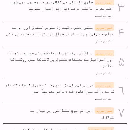
حقوقِ انسانی کی تنظیموں کا بحرین میں شیعہ
نیوز سروس
اکثریت پر بڑھتے ہوئے دباؤ پر اظہارِ تشویش
ایک دن قبل:
مفتی جعفری لبنان: جنوبی لبنان اور اس کے
نیوز سروس
عوام کے بغیر ریاست قومی جواز اور قوت سے محروم رہے گی
ایک دن قبل:
مراکشی رہنماؤں کا فلسطین کی حمایت بڑھانے
نیوز سروس
اور اسرائیل سے تعلقات معمول پر لانے کا عمل روکنے کا
مطالبہ
ایک دن قبل:
سی بی ایس نیوز: امریکہ کے طویل فاصلے تک مار
نیوز سروس
کرنے والے میزائلوں کے ذخائر تقریباً ختم
ایک دن قبل:
ایرانی فوج مکمل طور پر تیار ہے
نیوز سروس
کل 18:37
صہیونی میڈیا: آبادکاروں کی شام میں
فرہنگ و ثقافت