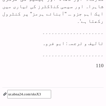
شاہراہ اور سیمی کنڈکٹرز کی تیاری میں
ایک اہم جزو ـ "آبنائے ہرمز" پر کنٹرول
رکھتا ہے'۔
۔۔۔۔۔۔۔۔۔۔۔۔۔۔۔۔۔۔۔۔
تالیف و ترجمہ: ابو فروہ
۔۔۔۔۔۔۔۔۔۔۔۔۔۔۔۔۔۔۔۔
110