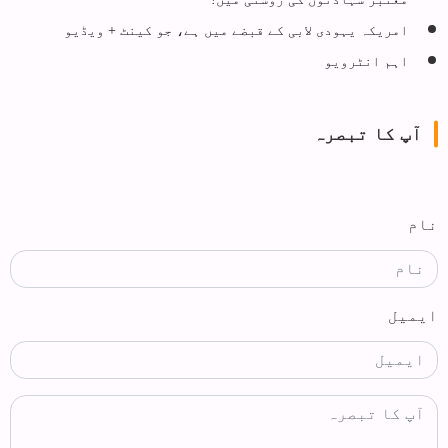
امریکہ یہودی لابی کے قبضے میں ہے، جو کینٹ + ویڈیو
اہم انٹرویو
آپ کا تبصرہ
نام
ایمیل