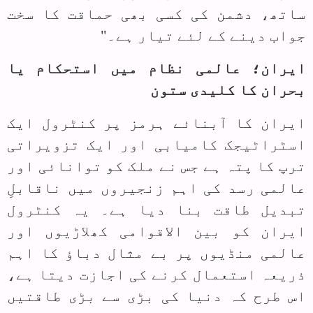
ساتھ، دشمن کی کسی بھی حماقت کا سخت
جواب دینے کے لئے تیار ہے۔"
ایران؛ عالمی نظام میں استحکام یا
بحران کا کلیدی ستون
ایران کا آبنائے ہرمز پر کنٹرول ایک
اسٹراٹیجک کامیابی اور ایک تزویراتی
ترپ کا پتہ ہے جس نے ملک کو توانائی اور
عالمی رسد کی اہم زنجیروں میں ناقابلِ
تبدیل طاقت بنا دیا ہے۔ یہ کنٹرول
ایران کو بین الاقوامی کھلاڑیوں اور
عالمی منڈیوں پر بے مثال دباؤ کا اہم
ذریعہ استعمال کرنے کی اجازت دیتا ہے،
اس طرح کہ دنیا کی بڑی سے بڑی طاقتیں