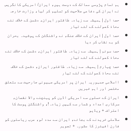
ہم تمام پڑوسی ممالک کے دوست ہیں، ایران/ امریکی کانگریس
نے ایران کی دفاعی صلاحیت کو تسلیم کر لیا، وزارت خارجہ
حصۂ اول | ہمیشہ سے زیادہ طاقتور ایران، دشمن کے خلاف نئے
محاذ کھولنے کے لئے تیار
حصۂ اول | ایران کے خلاف جنگ، نے واشنگٹن کے پوشیدہ بحران
کو بے نقاب کر دیا
حصۂ سوئم | ہمیشہ سے زیادہ طاقتور ایران، دشمن کے خلاف نئے
محاذ کھولنے کے لئے تیار
حصۂ چہارم | ہمیشہ سے زیادہ طاقتور ایران، دشمن کے خلاف
نئے محاذ کھولنے کے لئے تیار
ااسلامی جمہوریہ ایران پر امریکی صہیونی جارحیت سے متعلق
مختصر اور اہم خبریں
ایران کے حملوں سے امریکی اڈوں کو پہنچنے والا نقصان،
سرکاری اعداد و شمار سے کہیں زیادہ!، واشنگٹن پوسٹ کا
اعتراف + ویڈیو
سلامتی خریدنے کے بجائے، ایران سے مدد لو، عرب ریاستوں کو
فارن افیئرز کا مشورہ + تصویر