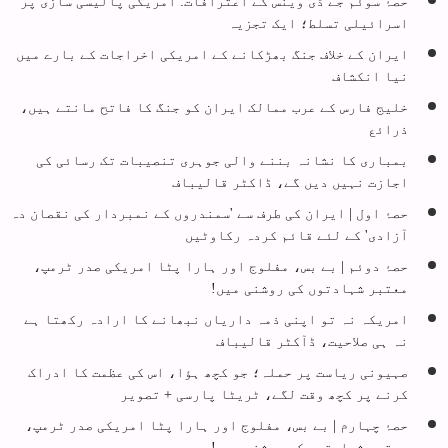
حصۂ سوئم جے ڈی وینس کے اعترافات: امریکی پالیسی سازی پر
اسرائیلی تسلط؛ ایک تجزیہ
ایران کے خلاف جنگ بھڑکانے کے امریکی اخراجات کے بارے میں
نیا انکشاف
خلیج فارس کے عرب ممالک ایران کو جنگ کا فاتح مانتے ہیں،
ذرائع
بمباری کا نشانہ بننے والی جوہری تنصیبات تک رسائی کی
اجازت نہیں دیں گے، ڈاکٹر قالیباف
حصۂ اول | ایران کی طرف سے 'سمندروں کے نمبردار کی نقصان دہ
آزادی' کے لئے قائم کردہ رکاوٹیں
حصۂ دوئم | بے بس، مفلوج اور ہارا پٹا امریکی صدر ٹرمپ،
معتبر شہادتوں کی روشنی میں!
امریکہ نہ تو اپنی ذمہ داریاں نبھانے کا ارادہ رکھتا ہے
نہ ہی صلاحیت، ڈآکٹر قالیباف
صہیونی ریاست پر حملہ؛ جو کچھ ہؤا، اس کی عظمت کا ادراک
کرنے پر کچھ وقت لگے، ٹریٹا پارسی + تصویر
حصۂ چہارم | بے بس، مفلوج اور ہارا پٹا امریکی صدر ٹرمپ،
معتبر شہادتوں کی روشنی میں!