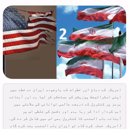
امریکہ کے دباؤ اور خطرات کے باوجود، ایران نے خطے میں
اپنی اسٹراٹیجک پوزیشن کو مستحکم کر لیا ہے اور آبنائے
ہرمز پر کنٹرول کے ذریعے عالمی توانائی کی سلامتی میں
اہم کردار ادا کر رہا ہے، اور دشمن کی غلطی اس پر
آبنائے باب المندب کا کنٹرول بھی اس میں شامل کر دے گی۔
/ امریکہ حملہ کرے گا، تو ایران باب المندب بند کرے گا،