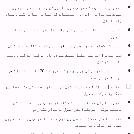
امریکی جارحیت کے جواب میں، امریکی بحریہ کے پانچویں
بیڑے کے ہوائی اڈے اور تنصیبات کو نشانہ بنایا گیا، سپاہ
پاسداران
محاصرہ سنبھالنے کی ایرانی صلاحیت؛ مغرب کا اعتراف +
تصویر
ٹرمپ کے لاحاصل دورہ چین پر مغرب میں شدید تنقید و سرزنش
حصۂ پنجم | امریکہ مکمل شکست سے دوچار ہوگیا ہے کنزرویٹو
رابرٹ کیگان
ٹرمپ اور ایران کی جوہری سرگرمیوں کا 20 سالہ التوا / خود
بولے؛ خود ہنسے!
ویڈیو | ایران نے عالم اسلامی اور ہمارے خطے کی عزت بچائی،
سبکدوش ترک ایڈمرل
امریکہ اپنی حماقت دہرائے گا، تو جواب پہلے سے بالکل
مختلف ہوگا، بریگیڈیئر جنرل پاسدار شکارچی
جنگ کا آغاز ممکن ہے، سی بی ایس / ہمارا جواب پہلے سے کہیں
تباہ کن ہوگا، قالیباف