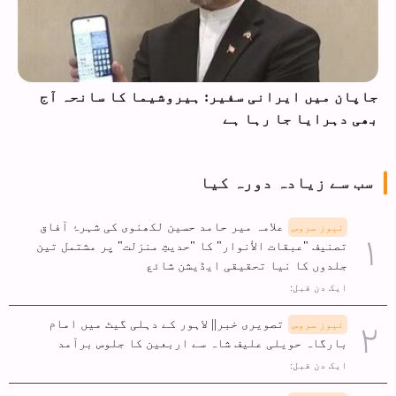
جاپان میں ایرانی سفیر: ہیروشیما کا سانحہ آج
بھی دہرایا جا رہا ہے
سب سے زیادہ دورہ کیا
علامہ میر حامد حسین لکھنوی کی شہرۂ آفاق
نیوز سروس
تصنیف "عبقات الأنوار" کا "حدیثِ منزلت" پر مشتمل تین
جلدوں کا نیا تحقیقی ایڈیشن شائع
ایک دن قبل:
تصویری خبر|| لاہور کے دہلی گیٹ میں امام
نیوز سروس
بارگاہ حویلی علیف شاہ سے اربعین کا جلوس برآمد
ایک دن قبل: