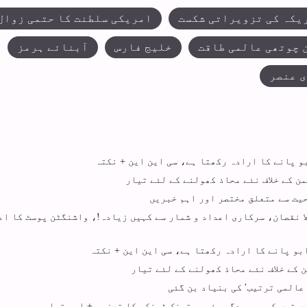
یکہ کی تزویراتی شکست
امریکی سلطنت کا حتمی زوال
 چوتھی عالمی طاقت
خلیج فارس
آبنائے ہرمز
 عنصر
و پانے کا ارادہ رکھتا ہے، سی این این + نکتہ
ن کے خلاف نئے محاذ کھولنے کے لئے تیار
یت سے متعلق مختصر اور اہم خبریں
ا نقصان، سرکاری اعداد و شمار سے کہیں زیادہ!، واشنگٹن پوسٹ کا اع
بو پانے کا ارادہ رکھتا ہے، سی این این + نکتہ
 کے خلاف نئے محاذ کھولنے کے لئے تیار
 عالمی ترتیب' کی بنیاد بن گئی
احیتوں کی بوسیدگی مغربی تھنک ٹینکس کا تجزیہ + اہم تصاویر