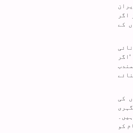
یران
 اگر
ں کے
نائی
'اگر
مندب
نائے
ں کی
گہری
ہیں۔
م کو