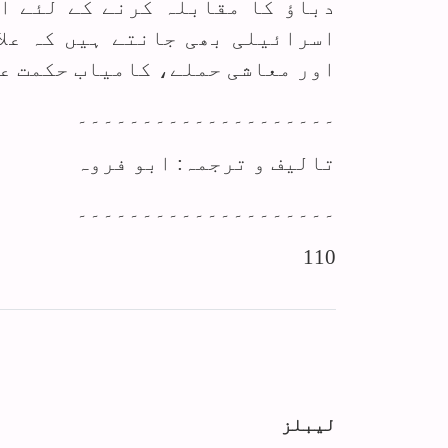
دباؤ کا مقابلہ کرنے کے لئے اس
اسرائیلی بھی جانتے ہیں کہ علا
اور معاشی حملے، کامیاب حکمت ع
۔۔۔۔۔۔۔۔۔۔۔۔۔۔۔۔۔۔۔۔
تالیف و ترجمہ: ابو فروہ
۔۔۔۔۔۔۔۔۔۔۔۔۔۔۔۔۔۔۔۔
110
لیبلز