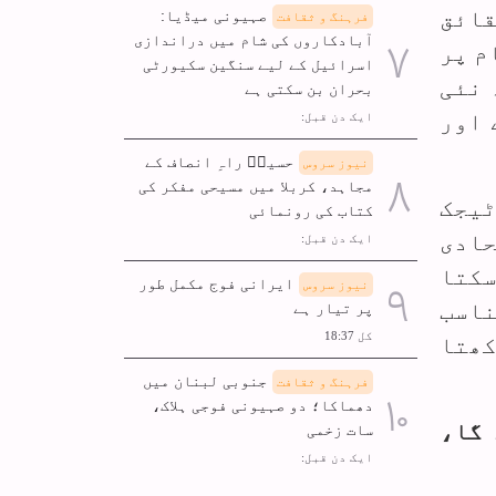
قائق
صہیونی میڈیا:
فرہنگ و ثقافت
آبادکاروں کی شام میں دراندازی
م پر
اسرائیل کے لیے سنگین سکیورٹی
 نئی
بحران بن سکتی ہے
 اور
ایک دن قبل:
حسینؑ راہِ انصاف کے
نیوز سروس
مجاہد، کربلا میں مسیحی مفکر کی
ٹیجک
کتاب کی رونمائی
حادی
ایک دن قبل:
سکتا
ایرانی فوج مکمل طور
نیوز سروس
ناسب
پر تیار ہے
کل 18:37
کھتا
جنوبی لبنان میں
فرہنگ و ثقافت
دھماکا؛ دو صہیونی فوجی ہلاک،
 گا،
سات زخمی
ایک دن قبل: