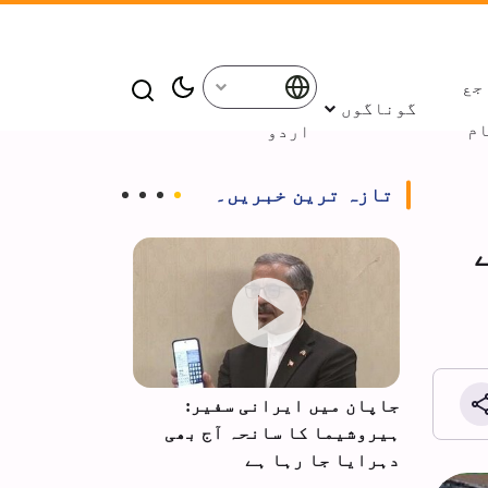
جع
گوناگوں
م
اردو
تازہ ترین خبریں۔
 ظلم
جاپان میں ایرانی سفیر:
ایرانی فوج م
ہیروشیما کا سانحہ آج بھی
ہے
دہرایا جا رہا ہے