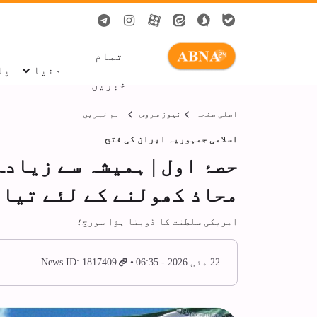
تمام
دنیا
پا
خبریں
اصلی صفحہ
نیوز سروس
اہم خبریں
اسلامی جمہوریہ ایران کی فتح
حصۂ اول | ہمیشہ سے زیادہ
محاذ کھولنے کے لئے تیار
امریکی سلطنت کا ڈوبتا ہؤا سورج؛
22 مئی 2026 - 06:35
News ID: 1817409