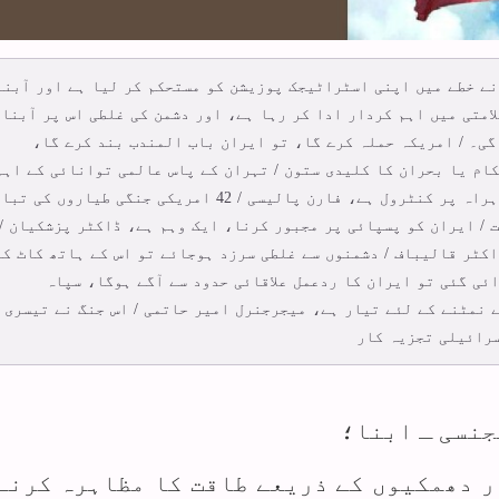
نے خطے میں اپنی اسٹراٹیجک پوزیشن کو مستحکم کر لیا ہے اور آبنا
امتی میں اہم کردار ادا کر رہا ہے، اور دشمن کی غلطی اس پر آبنا
گی۔ / امریکہ حملہ کرے گا، تو ایران باب المندب بند کرے گا،
ام یا بحران کا کلیدی ستون / تہران کے پاس عالمی توانائی کے اہم
ترین گذرگاہ اور کھاد اور ہیلیم کی مرکزی شاہراہ پر کنٹرول ہے، فارن پالیسی / 42 امریکی جنگی طیاروں
 / ایران کو پسپائی پر مجبور کرنا، ایک وہم ہے، ڈاکٹر پزشکیان /
کٹر قالیباف / دشمنوں سے غلطی سرزد ہوجائے تو اس کے ہاتھ کاٹ کر
ائی گئی تو ایران کا ردعمل علاقائی حدود سے آگے ہوگا، سپاہ
ے نمٹنے کے لئے تیار ہے، میجرجنرل امیر حاتمی / اس جنگ نے تیسری
سرائیلی تجزیہ کار
جنسی ـ ابنا؛
ار دھمکیوں کے ذریعے طاقت کا مظاہرہ کرنے