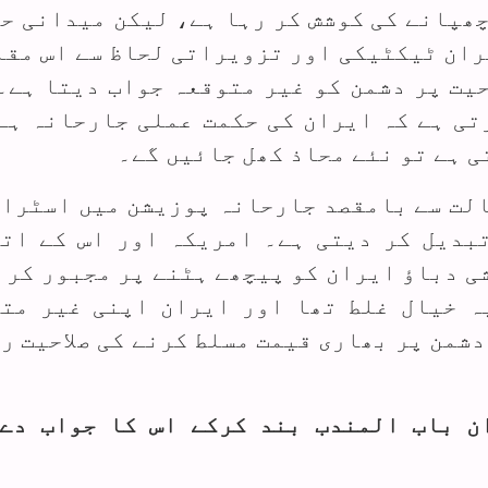
چھپانے کی کوشش کر رہا ہے، لیکن میدانی ح
ران ٹیکٹیکی اور تزویراتی لحاظ سے اس مقا
حیت پر دشمن کو غیر متوقعہ جواب دیتا ہے۔
تی ہے کہ ایران کی حکمت عملی جارحانہ ہے
ی ہے تو نئے محاذ کھل جائیں گے۔
الت سے بامقصد جارحانہ پوزیشن میں اسٹرا
بدیل کر دیتی ہے۔ امریکہ اور اس کے ات
ی دباؤ ایران کو پیچھے ہٹنے پر مجبور کر 
ہ خیال غلط تھا اور ایران اپنی غیر مت
دشمن پر بھاری قیمت مسلط کرنے کی صلاحیت ر
ن باب المندب بند کرکے اس کا جواب دے