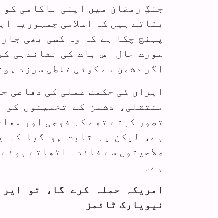
جنگِ رمضان میں اپنی ناکامی کو 
بتاتے ہیں کہ اسلامی جمہوریہ ای
پہنچ چکا ہے کہ وہ کسی بھی جار
صورت حال اس بات کی نشاندہی کر
اگر دشمن سے کوئی غلطی سرزد ہوت
ایران کی حکمت عملی کی دفاعی ح
منتقلی، دشمن کے تخمینوں کو ت
تصور کرتے تھے کہ فوجی اور معاش
ہے، لیکن یہ ثابت ہو گیا کہ ی
صلاحیتوں سے فائدہ اٹھاتے ہوئے 
ہے۔
امریکہ حملہ کرے گا، تو ایرا
نیویارک ٹائمز