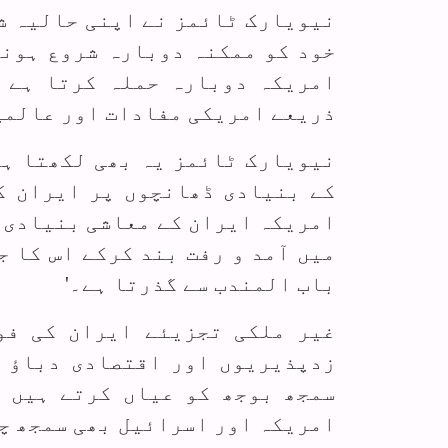
نیویارک ٹائمز نے اپنی حالیہ شا
خود کو ممکنہ دوبارہ شروع ہونے
امریکہ دوبارہ حملہ کرتا ہے 
ذریعے امریکی مفادات اور عالمی
نیویارک ٹائمز یہ بھی لکھتا ہے
کے بنیادی ڈھانچوں پر ایران کے
امریکہ ایران کے معاشی بنیادی 
میں آمد و رفت بند کرکے اس کا 
باب المندب سے گذرتا ہے۔'
غیر ملکی تجزیئے ایران کی فو
زدپذیریوں اور اقتصادی دباؤ ک
سمجھ بوجھ کو عیاں کرتے ہیں 
امریکہ اور اسرائیل بھی سمجھ چ