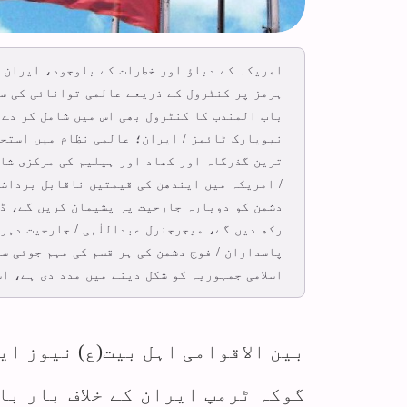
امریکہ کے دباؤ اور خطرات کے باوجود، ایران 
ہرمز پر کنٹرول کے ذریعے عالمی توانائی کی سل
باب المندب کا کنٹرول بھی اس میں شامل کر دے 
نیویارک ٹائمز / ایران؛ عالمی نظام میں استحک
/ امریکہ میں ایندھن کی قیمتیں ناقابل برداشت
دشمن کو دوبارہ جارحیت پر پشیمان کریں گے، ڈا
رکھ دیں گے، میجرجنرل عبداللٰہی / جارحیت دہر
پاسداران / فوج دشمن کی ہر قسم کی مہم جوئی س
اسلامی جمہوریہ کو شکل دینے میں مدد دی ہے، ا
بین الاقوامی اہل بیت(ع) نیوز ای
گوکہ ٹرمپ ایران کے خلاف بار ب