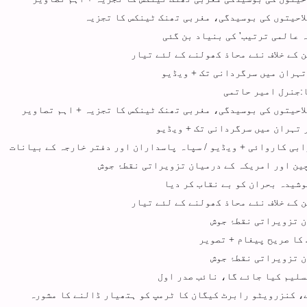
لاحیتوں کی بوسیدگی، مغربی تھنک ٹینکس کا تجزیہ
ہ عالمی ترتیب' کی بنیاد بن گئی
 کے خلاف نئے محاذ کھولنے کے لئے تیار
 تہران میں سرگردانی تک + ویڈیو
:جنرل امیر حاتمی
لاحیتوں کی بوسیدگی، مغربی تھنک ٹینکس کا تجزیہ + اہم تصاویر
ر تہران میں سرگردانی تک + ویڈیو
وابی کاروائی + ویڈیو / سپاہ پاسداران اور دفتر خارجہ کے بیانات
چین اور امریکہ کے درمیان تزویراتی نقطۂ جوش
پوشیدہ بحران کو بے نقاب کر دیا
 کے خلاف نئے محاذ کھولنے کے لئے تیار
ن تزویراتی نقطۂ جوش
کا صریح پیغام + تصویر
ن تزویراتی نقطۂ جوش
سلیم کیا جائے گا، نائب صدر اول
ے، کنزرویٹو رابرٹ کیگان کا ٹرمپ کو ہتھیار ڈالنے کا مشورہ