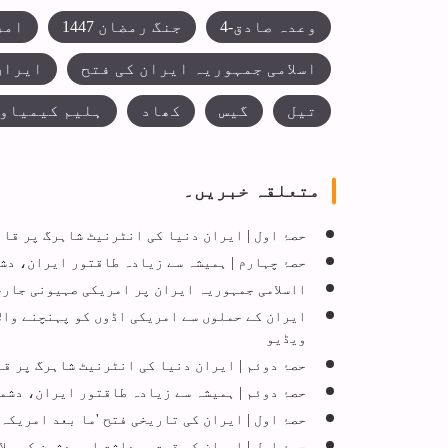
وعدہ صادق-4
جنگ رمضان 1447
امر
اسلامی جمہوریہ ایران کی فتح
ایران
تیل
گیس
کھاد
ہلیم کیمیاوی
متعلقہ خبریں۔
حصۂ اول | ایران دنیا کی انٹرنیٹ شاہرگ پر قاب
حصۂ چہارم | ہمیشہ سے زیادہ طاقتور ایران، دشم
ااسلامی جمہوریہ ایران پر امریکی صہیونی جارح
ایران کے حملوں سے امریکی اڈوں کو پہنچنے وال
ویڈیو
حصۂ دوئم | ایران دنیا کی انٹرنیٹ شاہرگ پر قا
حصۂ دوئم | ہمیشہ سے زیادہ طاقتور ایران، دشمن
حصۂ اول | ایران کی تاریخی فتح 'ما بعد امریکہ
حصۂ اول | ایران کی قوت برداشت اور دشمن کی صل