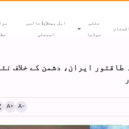
ملٹی
اہل بیت(ع) عالمی
مرا
کستان
میڈیا
اسمبلی
عظا
 طاقتور ایران، دشمن کے خلاف نئے
امام حسینؑ کے پیروکار
کے سامنے کبھی سر نہیں
جھکاتے:زکزکی