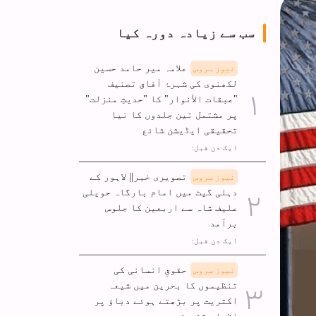
سب سے زیادہ دورہ کیا
علامہ میر حامد حسین
نیوز سروس
لکھنوی کی شہرۂ آفاق تصنیف
"عبقات الأنوار" کا "حدیثِ منزلت"
پر مشتمل تین جلدوں کا نیا
تحقیقی ایڈیشن شائع
ایک دن قبل:
تصویری خبر|| لاہور کے
نیوز سروس
دہلی گیٹ میں امام بارگاہ حویلی
علیف شاہ سے اربعین کا جلوس
برآمد
ایک دن قبل:
حقوقِ انسانی کی
نیوز سروس
تنظیموں کا بحرین میں شیعہ
اکثریت پر بڑھتے ہوئے دباؤ پر
اظہارِ تشویش