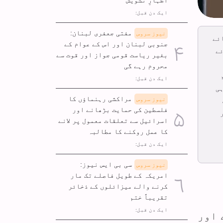
ایک دن قبل:
مفتی جعفری لبنان:
نیوز سروس
ئے
جنوبی لبنان اور اس کے عوام کے
ئے
بغیر ریاست قومی جواز اور قوت سے
محروم رہے گی
ایک دن قبل:
 کی تباہی
مراکشی رہنماؤں کا
نیوز سروس
فلسطین کی حمایت بڑھانے اور
اسرائیل سے تعلقات معمول پر لانے
کا عمل روکنے کا مطالبہ
ایک دن قبل:
سی بی ایس نیوز:
نیوز سروس
امریکہ کے طویل فاصلے تک مار
کرنے والے میزائلوں کے ذخائر
تقریباً ختم
ایک دن قبل:
 اور