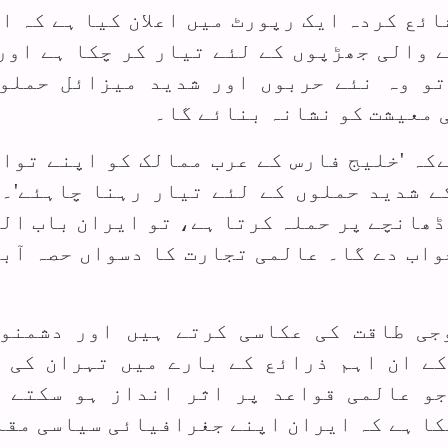
ئع کردہ ایک رپورٹ میں اعلان کیا ہے کہ ا
 والی جھڑپوں کے لئے تیار کر چکا ہے اور
تو وہ نئے حربوں اور شدید میزائل حملو
 معیشت کو نشانہ بنائے گا۔
کہ 'خلیج فارس کے عرب ممالک کو اپنے توا
 شدید حملوں کے لئے تیار رہنا چاہئے'۔ 
ڈھانچے پر حملہ کرتا ہے، تو ایران باب ال
جواب دے گا۔ عالمی تجارت کا دسواں حصہ آب
جی طاقت کی عکاسی کرتے ہیں اور دشمنو
ے ان اہم ذرائع کے بارے میں تہران کی 
جو عالمی قواعد پر اثر انداز ہو سکتے 
کا ہے کہ ایران اپنے جغرافیائی سیاسی مقا