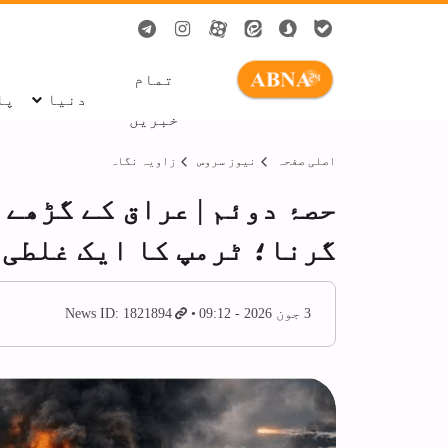
تمام
دنیا
پا
خبریں
اصلی صفحہ
نیوز سروس
زاویہ نگاہ
حصۂ دوئم | عراق کے گڑھے 
گرنا؛ ٹرمپ کا ایک غلطی 
3 جون 2026 - 09:12
News ID: 1821894