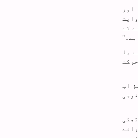
 اور
وایت
ے کے
ہے۔"
ے یا
حرکت
ز اب
فوجی
ڈھکی
رائے