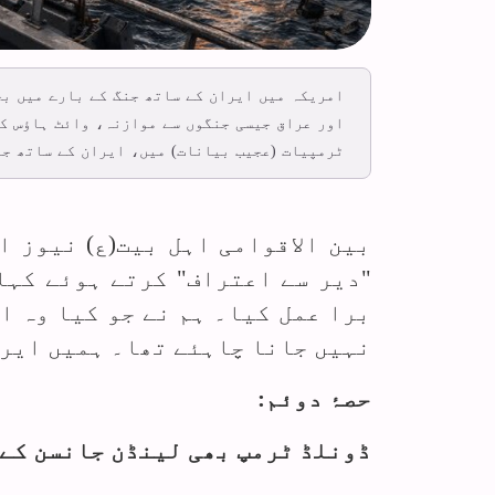
امریکہ میں ایران کے ساتھ جنگ کے بارے میں بح
ٹرمپیات (عجیب بیانات) میں، ایران کے ساتھ جن
بین الاقوامی اہل بیت(ع) نیوز 
"دیر سے اعتراف" کرتے ہوئے کہا
برا عمل کیا۔ ہم نے جو کیا وہ ا
نہیں جانا چاہئے تھا۔ ہمیں ایرا
حصۂ دوئم:
ڈونلڈ ٹرمپ بھی لینڈن جانسن کے 