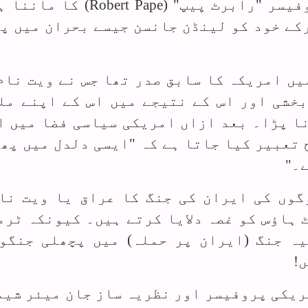
یسر "رابرٹ پیپ" (
Robert Pape
) کا ماننا ہ
رکے خود کو لینڈن جانسن جیسے بحران میں پ
19ع‍ کی دہائی میں امریکہ کا سابق صدر تھا جس نے ویت نا
خشی اور اس کے نتیجے میں اس کے اپنے مل
ا پڑا۔ بعد ازاں امریکی سیاسی فضا میں ا
ح تعبیر کیا جاتا ہے کہ "ایسی دلدل میں پھ
۔"
گوں کی ایران کی جنگ کا عراق یا ویت نا
 ہاؤس کو غصہ دلایا کرتے ہیں۔ کیونکہ ٹرم
ہ جنگ (ایران پر حملہ) میں پچھلی جنگو
!
ریکی پروفیسر اور نظریہ ساز جان میئر شیم