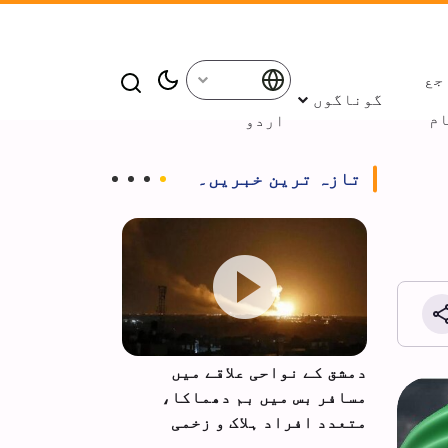
جع
گوناگوں
م
اردو
تازہ ترین خبریں۔
ان کے
دمشق کے نواحی علاقے میں
حزب اللہ کا 
مسافر بس میں بم دھماکا،
اسرائیل کے س
متعدد افراد ہلاک و زخمی
اور رعایتیں 
مطالبہ