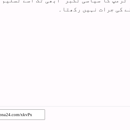
"ٹرمپ کا سیاسی تکبر" ابھی تک اسے تسلیم 
نے کی جرات نہیں رکھتا۔