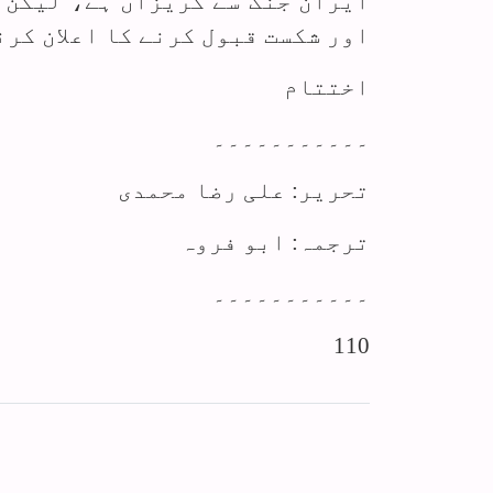
ایران جنگ سے گریزاں ہے، لیکن 
اور شکست قبول کرنے کا اعلان کر
اختتام
۔۔۔۔۔۔۔۔۔۔۔
تحریر: علی رضا محمدی
ترجمہ: ابو فروہ
۔۔۔۔۔۔۔۔۔۔۔
110