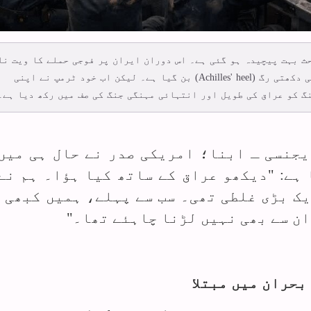
ث بہت پیچیدہ ہو گئی ہے۔ اس دوران ایران پر فوجی حملے کا ویت نا
اور عراق جیسی جنگوں سے موازنہ، وائٹ ہاؤس کی دکھتی رگ (Achilles' heel) بن گیا ہے۔ لیکن اب خود ٹرمپ نے اپنی
گ کو عراق کی طویل اور انتہائی مہنگی جنگ کی صف میں رکھ دیا ہے۔
ایجنسی ـ ابنا؛ امریکی صدر نے حال ہی میں
 ہے: "دیکھو عراق کے ساتھ کیا ہؤا۔ ہم نے
یک بڑی غلطی تھی۔ سب سے پہلے، ہمیں کبھی 
ن سے بھی نہیں لڑنا چاہئے تھا۔"
بحران میں مبتلا