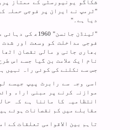
شکاگو یونیورسٹی کے ممتاز پروف
"ٹرمپ نے ایران پر فوجی حملہ ک
دیا ہے۔"
"لینڈن جانسن" 60
فوجی مداخلت کو وسعت اور شدت ب
بھاری جانی و مالی نقصان اٹھان
نام ایک علامت بن گیا جسے اس طر
جس سے نکلنے کی کوئی راہ نہیں ہے
اسی وجہ سے رابرٹ پیپ جیسے لو
موازنہ کرنے پر مبنی اراء وائٹ
انتظامیہ کا ماننا ہے کہ حالی
مقابلے میں کم نقصانات ہوئے ہیں
تاہم بین الاقوامی تعلقات کے ام