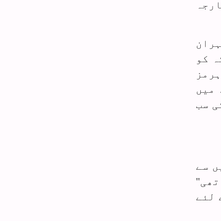
ارجہ
ہران
ہ کو
ہرمز
 میں
ی سب
ں سے
تھی"
 لئے