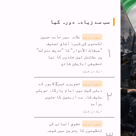
سب سے زیادہ دورہ کیا
علامہ میر حامد حسین
نیوز سروس
لکھنوی کی شہرۂ آفاق تصنیف
"عبقات الأنوار" کا "حدیثِ منزلت"
پر مشتمل تین جلدوں کا نیا
تحقیقی ایڈیشن شائع
ایک دن قبل:
تصویری خبر|| لاہور کے
نیوز سروس
دہلی گیٹ میں امام بارگاہ حویلی
علیف شاہ سے اربعین کا جلوس
برآمد
ایک دن قبل:
حقوقِ انسانی کی
نیوز سروس
تنظیموں کا بحرین میں شیعہ