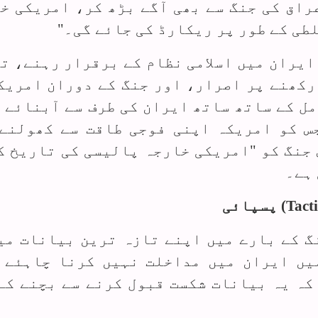
عراق کی جنگ سے بھی آگے بڑھ کر، امریکی خ
طی کے طور پر ریکارڈ کی جائے گی۔"
ایران میں اسلامی نظام کے برقرار رہنے، ت
رکھنے پر اصرار، اور جنگ کے دوران امریک
ل کے ساتھ ساتھ ایران کی طرف سے آبنائے 
س کو امریکہ اپنی فوجی طاقت سے کھولنے
 جنگ کو "امریکی خارجہ پالیسی کی تاریخ ک
 ہے۔
Tacti
) پسپائی
گ کے بارے میں اپنے تازہ ترین بیانات می
یں ایران میں مداخلت نہیں کرنا چاہئے 
کہ یہ بیانات شکست قبول کرنے سے بچنے کے