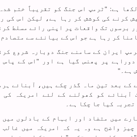
کھا ہے: "ٹرمپ اس جنگ کو تقریباً ختم شدہ
ش کرنے کی کوشش کر رہا ہے، لیکن اس کی ر
ر برسوں تک واقعات پر اپنی رائے مسلط کرن
منا کر رہا ہے جو اس کے بیانئے سے متصادم 
رمپ ایران کے سامنے جنگ دوبارہ شروع کرن
دوراہے پر پھنس گیا ہے اور "اس کے پاس 
 ہے۔"
 کے بعد تین ماہ گذر چکے ہیں، آبنائے ہرم
 آبنائے کو کھولنے کے لئے امریکہ کی 
تجربہ کیا جا چکا ہے۔
ارے میں متضاد اور ابہام کے بادلوں میں 
چیز واضح ہے وہ یہ کہ امریکہ میں غالب 