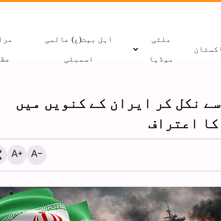
ملٹی
اہل بیت(ع) عالمی
مرا
کستان
میڈیا
اسمبلی
عظا
سے نکل کر ایران کے کنویں میں
کا اعتراف
غزہ میں جنگ بندی کے اعل
بعد 300 بچے شہید