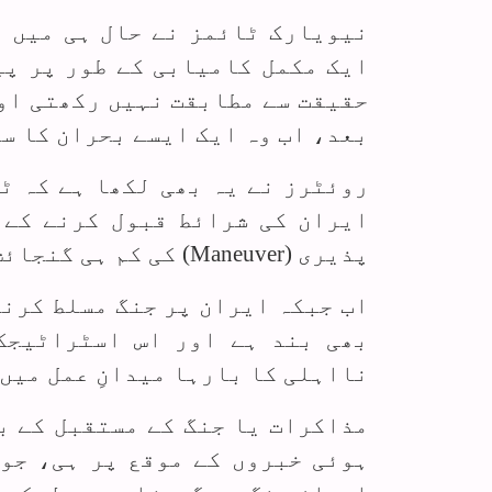
نیویارک ٹائمز نے حال ہی میں ل
ایک مکمل کامیابی کے طور پر پی
حقیقت سے مطابقت نہیں رکھتی او
بعد، اب وہ ایک ایسے بحران کا سا
روئٹرز نے یہ بھی لکھا ہے کہ ٹ
ایران کی شرائط قبول کرنے کے 
پذیری (
Maneuver
) کی کم ہی گنجائش
اب جبکہ ایران پر جنگ مسلط کرنے
بھی بند ہے اور اس اسٹراٹیجک
نااہلی کا بارہا میدانِ عمل میں 
مذاکرات یا جنگ کے مستقبل کے ب
ہوئی خبروں کے موقع پر ہی، جو 