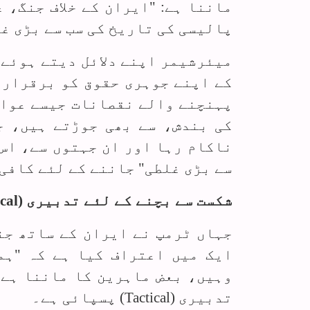
ماننا ہے: "ایران کے خلاف جنگ، 
پالیسی کی تاریخ کی سب سے بڑی غل
میئرشیمر اپنے دلائل دیتے ہوئے 
کے اپنے جوہری حقوق کو برقرار 
پہنچنے والے نقصانات جیسے عوام
کی بندش، سے بھی جوڑتے ہیں، ج
ناکام رہا اور ان جہتوں سے، اس
سے بڑی غلطی" جاننے کے لئے کافی
شکست سے بچنے کے لئے تدبیری (
cal
جہاں ٹرمپ نے ایران کے ساتھ جن
ایک میں اعتراف کیا ہے کہ "ہم
وہیں، بعض ماہرین کا ماننا ہے 
تدبیری (
Tactical
) پسپائی ہے۔