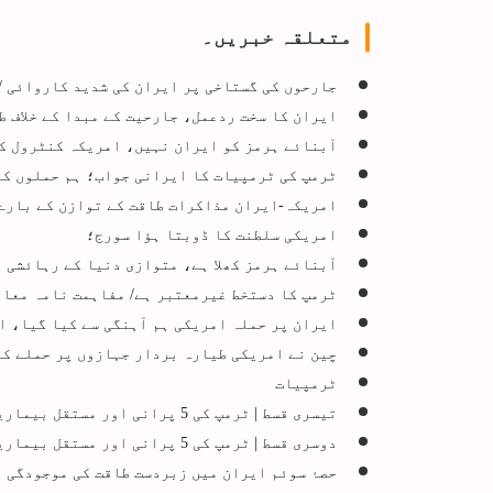
متعلقہ خبریں۔
جارحوں کی گستاخی پر ایران کی شدید کاروائی /
ایران کا سخت ردعمل، جارحیت کے مبدا کے خلاف ط
آبنائے ہرمز کو ایران نہیں، امریکہ کنٹرول ک
ٹرمپ کی ٹرمپیات کا ایرانی جواب؛ ہم حملوں کا
امریکہ-ایران مذاکرات طاقت کے توازن کے بارے 
امریکی سلطنت کا ڈوبتا ہؤا سورج؛
آبنائے ہرمز کھلا ہے، متوازی دنیا کے رہائشی ٹ
ٹرمپ کا دستخط غیرمعتبر ہے/ مفاہمت نامہ معاہ
ایران پر حملہ امریکی ہم آہنگی سے کیا گیا، ا
چین نے امریکی طیارہ بردار جہازوں پر حملے کا
ٹرمپیات
تیسری قسط | ٹرمپ کی 5 پرانی اور مستقل بیماریاں
دوسری قسط | ٹرمپ کی 5 پرانی اور مستقل بیماریاں
حصۂ سوئم ایران میں زبردست طاقت کی موجودگی ن