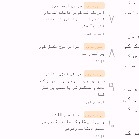
ے کہ
سی بی ایس نیوز:
نیوز سروس
ھنسا
امریکہ کے طویل فاصلے تک مار
کرنے والے میزائلوں کے ذخائر
تقریباً ختم
ایک دن قبل:
م میں
ک کو
ایرانی فوج مکمل طور
نیوز سروس
پر تیار ہے
س کا
کل 18:37
نسنا
عراقی تجزیہ نگار:
نیوز سروس
سعودی عرب نے بے بنیاد جواز کے
تحت واشنگٹن کی پالیسی پر عمل
م سے
کیا
پ کی
ایک دن قبل:
ں کے
امام حسینؑ کے
نیوز سروس
پیروکار ظلم کے سامنے کبھی سر
نہیں جھکاتے:زکزکی
ر کا
کل 18:22