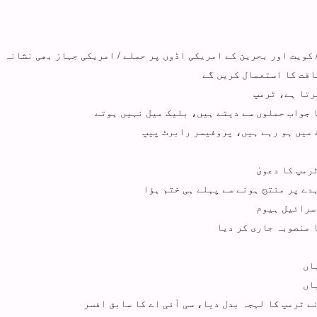
 کویت اور بحرین کے امریکی اڈوں پر حملے / امریکی جہاز بھی نشانہ 
اقت کا استعمال کریں گے
رتا ہے، ٹرمپ
 جواب حملوں سے دیتے ہیں، بلیک میل نہیں ہوتے
میں ہو رہے ہیں، پروفیسر رابرٹ پیپ
رمپ کا دعویٰ
دے پر منتج ہونے سے پہلے ہی ختم ہؤا
سرائیل ہیوم
 منصوبہ جاری کر دیا
ے ٹرمپ کا لہجہ بدل دیا، سی آئی اے کا سابق افسر