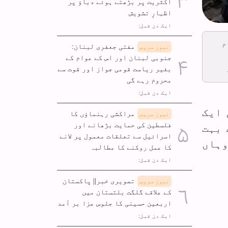
اکثریت پر بڑھتے ہوئے دباؤ پر
اظہارِ تشویش
ایک دن قبل:
م
مفتی جعفری لبنان:
نیوز سروس
جنوبی لبنان اور اس کے عوام کے
بغیر ریاست قومی جواز اور قوت سے
محروم رہے گی
ایک دن قبل:
 ایک
مراکشی رہنماؤں کا
نیوز سروس
فلسطین کی حمایت بڑھانے اور
 بہت
اسرائیل سے تعلقات معمول پر لانے
وہاں
کا عمل روکنے کا مطالبہ
ایک دن قبل:
تصویری خبر|| پاکستان
نیوز سروس
کے علاقے گلگت بلتستان میں
اربعین حسینی کا جلوس عزا بر آمد
ایک دن قبل: