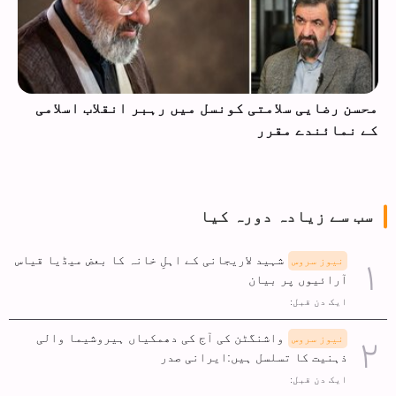
محسن رضایی سلامتی کونسل میں رہبر انقلاب اسلامی
کے نمائندے مقرر
سب سے زیادہ دورہ کیا
شہید لاریجانی کے اہلِ خانہ کا بعض میڈیا قیاس
نیوز سروس
آرائیوں پر بیان
ایک دن قبل:
واشنگٹن کی آج کی دھمکیاں ہیروشیما والی
نیوز سروس
ذہنیت کا تسلسل ہیں:ایرانی صدر
ایک دن قبل: