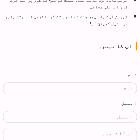
گا، امریکی صحافی
ایران ایک بار پھر جنگ کے قریب تک گیا / ٹرمپ نے نیتن یاہو
کی نکیل کھینچ لی!
آپ کا تبصرہ
نام
ایمیل