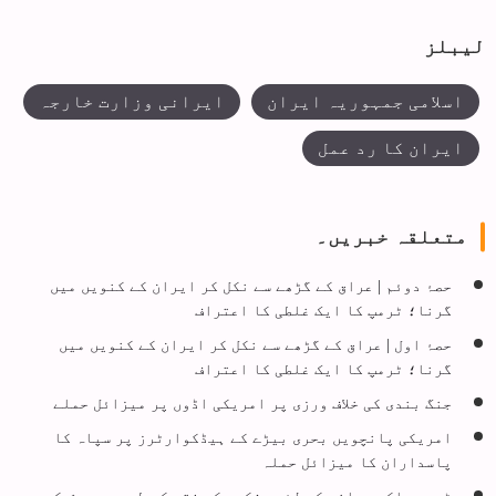
لیبلز
اسلامی جمہوریہ ایران
ایرانی وزارت خارجہ
ایران کا رد عمل
متعلقہ خبریں۔
حصۂ دوئم | عراق کے گڑھے سے نکل کر ایران کے کنویں میں
گرنا؛ ٹرمپ کا ایک غلطی کا اعتراف
حصۂ اول | عراق کے گڑھے سے نکل کر ایران کے کنویں میں
گرنا؛ ٹرمپ کا ایک غلطی کا اعتراف
جنگ بندی کی خلاف ورزی پر امریکی اڈوں پر میزائل حملے
امریکی پانچویں بحری بیڑے کے ہیڈکوارٹرز پر سپاہ کا
پاسداران کا میزائل حملہ
ٹرمپ ساکھ بچانے کے لئے، شکست کو فتح کے طور پر پیش کرے