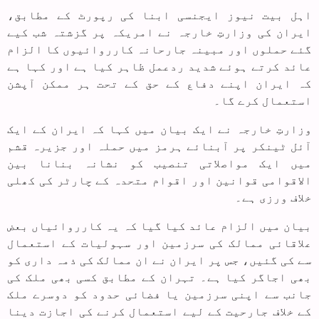
اہل بیت نیوز ایجنسی ابنا کی رپورٹ کے مطابق،
ایران کی وزارتِ خارجہ نے امریکہ پر گزشتہ شب کیے
گئے حملوں اور مبینہ جارحانہ کارروائیوں کا الزام
عائد کرتے ہوئے شدید ردعمل ظاہر کیا ہے اور کہا ہے
کہ ایران اپنے دفاع کے حق کے تحت ہر ممکن آپشن
استعمال کرے گا۔
وزارتِ خارجہ نے ایک بیان میں کہا کہ ایران کے ایک
آئل ٹینکر پر آبنائے ہرمز میں حملہ اور جزیرہ قشم
میں ایک مواصلاتی تنصیب کو نشانہ بنانا بین
الاقوامی قوانین اور اقوام متحدہ کے چارٹر کی کھلی
خلاف ورزی ہے۔
بیان میں الزام عائد کیا گیا کہ یہ کارروائیاں بعض
علاقائی ممالک کی سرزمین اور سہولیات کے استعمال
سے کی گئیں، جس پر ایران نے ان ممالک کی ذمہ داری کو
بھی اجاگر کیا ہے۔ تہران کے مطابق کسی بھی ملک کی
جانب سے اپنی سرزمین یا فضائی حدود کو دوسرے ملک
کے خلاف جارحیت کے لیے استعمال کرنے کی اجازت دینا