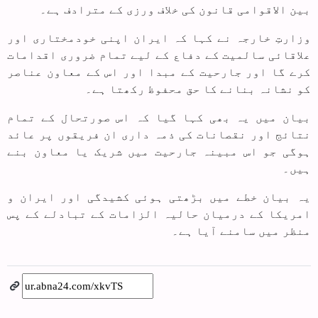
بین الاقوامی قانون کی خلاف ورزی کے مترادف ہے۔
وزارتِ خارجہ نے کہا کہ ایران اپنی خودمختاری اور
علاقائی سالمیت کے دفاع کے لیے تمام ضروری اقدامات
کرے گا اور جارحیت کے مبدا اور اس کے معاون عناصر
کو نشانہ بنانے کا حق محفوظ رکھتا ہے۔
بیان میں یہ بھی کہا گیا کہ اس صورتحال کے تمام
نتائج اور نقصانات کی ذمہ داری ان فریقوں پر عائد
ہوگی جو اس مبینہ جارحیت میں شریک یا معاون بنے
ہیں۔
یہ بیان خطے میں بڑھتی ہوئی کشیدگی اور ایران و
امریکا کے درمیان حالیہ الزامات کے تبادلے کے پس
منظر میں سامنے آیا ہے۔