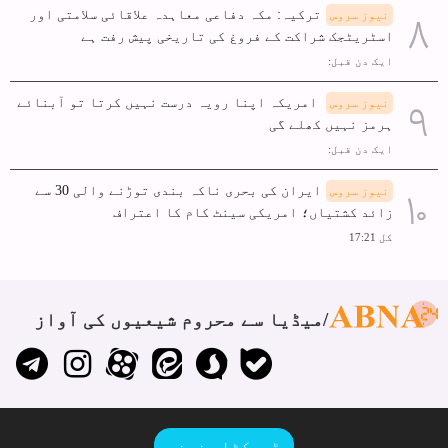
ترکیہ: مکہ دفاعی معاہدہ علاقائی سلامتی اور
نیوز سروس
اسٹریٹجک شراکت کے فروغ کی تاریخی پیش رفت ہے
ایک دن قبل:
امریکہ اپنا رویہ درست نہیں کرتا تو آبنائے
نیوز سروس
ہرمز نہیں کھلے گی
ایک دن قبل:
ایران کی بحری ناکہ بندی توڑنے والی 30 سے
نیوز سروس
زائد کشتیاں؛ امریکی سینٹ کام کا اعتراف
کل 17:21
میڈیا سے محروم شیعیوں کی آواز
ڈیسکٹاپ نسخہ