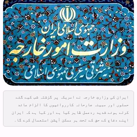
ایران کی وزارتِ خارجہ نے امریکہ پر گزشتہ شب کیے گئے
حملوں اور مبینہ جارحانہ کارروائیوں کا الزام عائد
کرتے ہوئے شدید ردعمل ظاہر کیا ہے اور کہا ہے کہ ایران
اپنے دفاع کے حق کے تحت ہر ممکن آپشن استعمال کرے گا۔