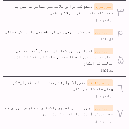
دمشق کے نواحی علاقے میں مسافر بس میں بم
نیوز سروس
دھماکا، متعدد افراد ہلاک و زخمی
ایک دن قبل:
سفر عشق اربعین کی ایک خصوصی زائرہ کی کھانی
نیوز سروس
کل 17:16
اسرائیل میں کھلبلی: مصر کی ’مکہ دفاعی
نیوز سروس
معاہدے‘ میں شمولیت کا خدشہ، خطے کا طاقت کا توازن
بدلنے کا امکان
کل 18:02
«نورالانوار؛ ترجمۂ عبقات الانوار» کی
فرہنگ و ثقافت
چھٹی جلد شائع ہوگئی
ایک دن قبل:
سربراہ سنی تحریکِ پاکستان: کے ٹرمپ ایران کے
نیوز سروس
خلاف دھمکی آمیز بیانات سے گریز کریں
ایک دن قبل: