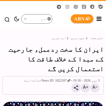
اردو
اصلی صفحہ
نیوز سروس
اہم خبریں
ایران کا سخت ردعمل، جارحیت
کے مبدا کے خلاف طاقت کا
استعمال کریں گے
3 جون 2026 - 19:18
News ID: 1822107
مآخذ:
ابنا