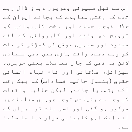
اس سے قبل صہیونی بھرپور دباؤ ڈال رہے
تھے کہ وقتی معاہدے کے بجائے ایران کے
خلاف فوجی حملے اور سخت کارروائی کو
ترجیح دی جائے اور کارروائی کے لئے
محدود اور سنہری موقع کی کھڑکی کی بات
کر رہے تھے، وائٹ ہاؤس میں بھی بنیادی
لائن یہ تھی کہ چار معاملات یعنی جوہری،
میزائل، علاقائی اور نام نہاد انسانی
حقوق (بشمول حالیہ فسادات) کو بیک وقت
آگے بڑھایا جائے، لیکن حالیہ واقعات
کی وجہ سے بنیادی توجہ جوہری معاملے پر
مرکوز ہو گئی اور اسی بات کو ایران کے
لئے ایک اہم کامیابی قرار دیا جا سکتا
ہے۔