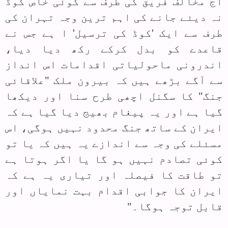
آج مخالف فریق کی طرف سے کوئی خاص کوڈ
نہ دیئے جانے کی اہم ترین وجہ تہران کی
طرف سے ایک 'کوڈ کی ترسیل' ا ہے جس نے
قاعدے کو بدل کرکے رکھ دیا دیا،
اندرونی ماحولیاتی اقدامات اس انداز
سے آگے بڑھے ہیں کہ بیرون ملک "علاقائی
جنگ" کا سگنل اچھی طرح سنا اور دیکھا
گیا ہے اور یہ پیغام بھیج دیا گیا ہے کہ
ایران کے ساتھ جنگ محدود نہیں ہوگی، اس
مسئلے کی وجہ سے اندازے یہ ہیں کہ یا تو
کوئی تصادم نہیں ہو گا یا اگر ہوتا ہے
تو طاقت کا فیصلہ اور تیاری یہ ہے کہ
ایران کا جوابی اقدام بہت نمایاں اور
قابل توجہ ہوگا۔"