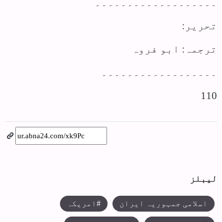
۔۔۔۔۔۔۔۔۔۔۔۔۔۔۔۔۔۔۔
تحریر:
ترجمہ: ابو فروہ
۔۔۔۔۔۔۔۔۔۔۔۔۔۔۔۔۔۔
110
لیبلز
اسلامی جمہوریہ ایران
#امریکہ