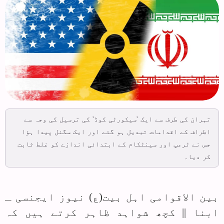
تہران کی طرف سے ایک 'سیکورٹی کوڈ' کی ترسیل کی وجہ سے
اطراف کے اقدامات تبدیل ہو گئے اور ایک سگنل پیدا ہؤا
جس نے ٹرمپ اور سینٹکام کے ابتدائی اندازے کو غلط ثابت
کر دیا۔
بین الاقوامی اہل بیت(ع) نیوز ایجنسی ـ
ابنا || کچھ شواہد ظاہر کرتے ہیں کہ