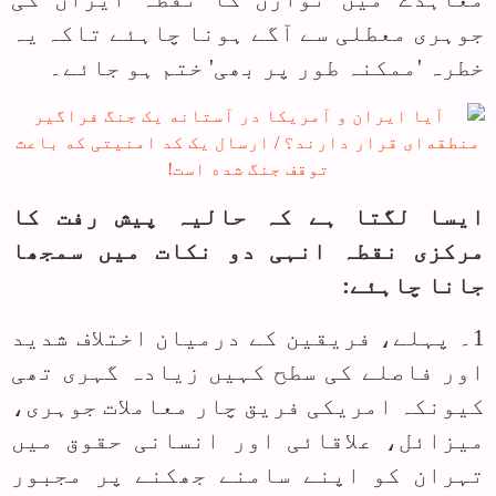
جوہری معطلی سے آگے ہونا چاہئے تاکہ یہ
خطرہ 'ممکنہ طور پر بھی' ختم ہو جائے۔
ایسا لگتا ہے کہ حالیہ پیش رفت کا
مرکزی نقطہ انہی دو نکات میں سمجھا
جانا چاہئے:
1۔ پہلے، فریقین کے درمیان اختلاف شدید
اور فاصلے کی سطح کہیں زیادہ گہری تھی
کیونکہ امریکی فریق چار معاملات جوہری،
میزائل، علاقائی اور انسانی حقوق میں
تہران کو اپنے سامنے جھکنے پر مجبور