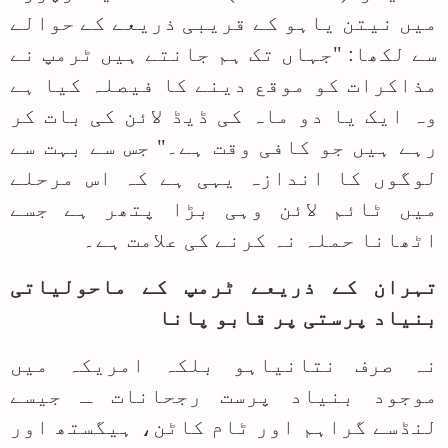
میں نیتن یاہو کے قریبی ذریعے کے حوالے
سے لکھا: "جہاں تک ہم جانتے ہیں ٹرمپ نے
مذاکرات کو موقع دینے کا فیصلہ کیا ہے
وہ ایک یا دو ماہ کی ڈیڈ لائن کی بات کر
رہے ہیں جو کافی وقت ہے۔" جس سے بہت سے
لوگوں کا اندازہ یہی ہے کہ اس مرحلے
میں ٹائم لائن وہی بڑا پتھر ہے جسے
اٹھانا حملہ نہ کرنے کی علامت ہے۔
تہران کے ذریعے ٹرمپ کے ماحولیاتی
بنیاد پرستی پر قابو پانا
نہ صرف نتانیاہو بلکہ امریکہ میں
موجود بنیاد پرست رجحانات ـ جیسے
لنڈسے گراہم اور ٹام کاٹن، ہیگستھ اور