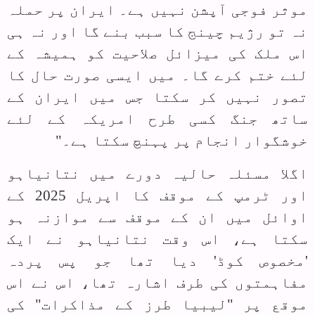
موثر فوجی آپشن نہیں ہے۔ ایران پر حملہ
نہ تو رژیم چینج کا سبب بنے گا اور نہ ہی
اس ملک کی میزائل صلاحیت کو ہمیشہ کے
لئے ختم کرے گا۔ میں ایسی صورت حال کا
تصور نہیں کر سکتا جس میں ایران کے
ساتھ جنگ کسی طرح امریکہ کے لئے
خوشگوار انجام پر پہنچ سکتا ہے۔"
اگلا مسئلہ حالیہ دورے میں نتانیاہو
اور ٹرمپ کے موقف کا اپریل 2025 کے
اوائل میں ان کے موقف سے موازنہ ہو
سکتا ہے، اس وقت نتانیاہو نے ایک
'مخصوص کوڈ' دیا تھا جو پس پردہ
مفاہمتوں کی طرف اشارہ تھا، اس نے اس
موقع پر "لیبیا طرز کے مذاکرات" کی