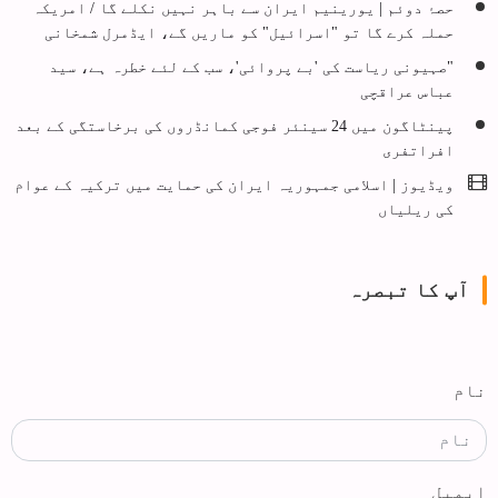
حصۂ دوئم | یورینیم ایران سے باہر نہیں نکلے گا / امریکہ
حملہ کرے گا تو "اسرائیل" کو ماریں گے، ایڈمرل شمخانی
"صہیونی ریاست کی 'بے پروائی'، سب کے لئے خطرہ ہے، سید
عباس عراقچی
پینٹاگون میں 24 سینئر فوجی کمانڈروں کی برخاستگی کے بعد
افراتفری
ویڈیوز | اسلامی جمہوریہ ایران کی حمایت میں ترکیہ کے عوام
کی ریلیاں
آپ کا تبصرہ
نام
ایمیل