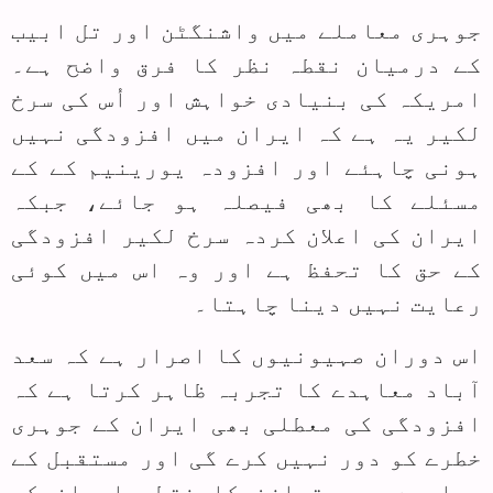
جوہری معاملے میں واشنگٹن اور تل ابیب
کے درمیان نقطہ نظر کا فرق واضح ہے۔
امریکہ کی بنیادی خواہش اور اُس کی سرخ
لکیر یہ ہے کہ ایران میں افزودگی نہیں
ہونی چاہئے اور افزودہ یورینیم کے کے
مسئلے کا بھی فیصلہ ہو جائے، جبکہ
ایران کی اعلان کردہ سرخ لکیر افزودگی
کے حق کا تحفظ ہے اور وہ اس میں کوئی
رعایت نہیں دینا چاہتا۔
اس دوران صہیونیوں کا اصرار ہے کہ سعد
آباد معاہدے کا تجربہ ظاہر کرتا ہے کہ
افزودگی کی معطلی بھی ایران کے جوہری
خطرے کو دور نہیں کرے گی اور مستقبل کے
معاہدے میں توازن کا نقطہ ایران کی