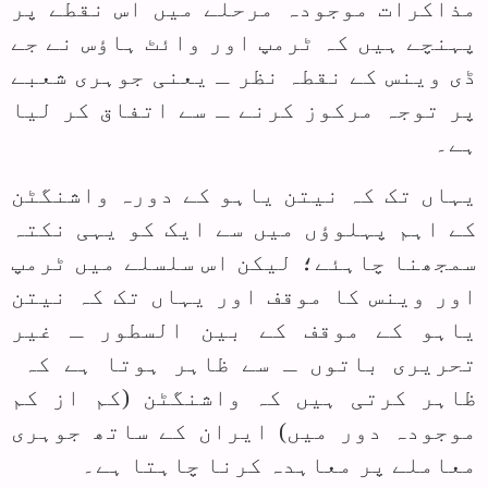
مذاکرات موجودہ مرحلے میں اس نقطے پر
پہنچے ہیں کہ ٹرمپ اور وائٹ ہاؤس نے جے
ڈی وینس کے نقطہ نظر ـ یعنی جوہری شعبے
پر توجہ مرکوز کرنے ـ سے اتفاق کر لیا
ہے۔
یہاں تک کہ نیتن یاہو کے دورہ واشنگٹن
کے اہم پہلوؤں میں سے ایک کو یہی نکتہ
سمجھنا چاہئے؛ لیکن اس سلسلے میں ٹرمپ
اور وینس کا موقف اور یہاں تک کہ نیتن
یاہو کے موقف کے بین السطور ـ غیر
تحریری باتوں ـ سے ظاہر ہوتا ہے کہ
ظاہر کرتی ہیں کہ واشنگٹن (کم از کم
موجودہ دور میں) ایران کے ساتھ جوہری
معاملے پر معاہدہ کرنا چاہتا ہے۔