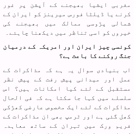
مغربی ایشیا بھیجنے کے آپشن پر غور
کرنے یا ڈیلٹا فورس میرینز کو ایران کے
شمالی پڑوسی ممالک میں بھیجنے کی
خیروں کو اسی تناظر میں دیکھنا چاہئے۔
کونسی چیز ایران اور امریکہ کے درمیان
جنگ روکنے کا باعث ہے؟
اب بنیادی سوال یہ ہے کہ مذاکرات کے
عمل اور میدانی پیش رفت کے پیش نظر
مستقبل کے لئے کیا امکانات ہیں؟ اس
سلسلے میں کہا جا سکتا ہے کہ فی الحال
مذاکرات کے لئے ایک مخصوص عارضی کھڑکی
کھل گئی ہے اور ٹرمپ بھی ان مذاکرات کے
فریم ورک میں تہران کے ساتھ معاہدہ