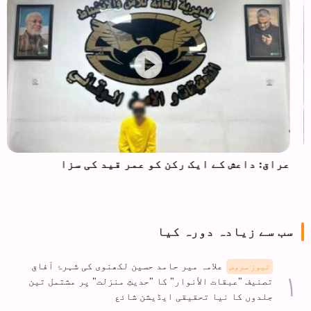
عراق: داعش کے ایک رکن کو عمر قید کی سزا
سب سے زیادہ دورہ کیا
علامہ میر حامد حسین لکھنوی کی شہرۂ آفاق
نیوز سروس
تصنیف "عبقات الأنوار" کا "حدیثِ منزلت" پر مشتمل تین
جلدوں کا نیا تحقیقی ایڈیشن شائع