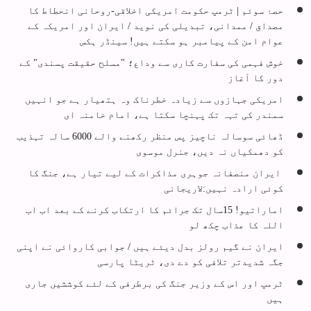
حصۂ سوئم | ٹرمپ حکومت امریکی اخلاقی-روحانی انحطاط کا
مصداق / ممدانی، تبدیلی کی نوید / ایران اور امریکہ کے
عوام امن کے پیامبر ہو سکتے ہیں! سینڈر ہکس
خوش فہمی کی سفارت کاری سے وداع؛ "مسلح حقیقت پسندی" کے
دور کا آغاز
امریکی جہازوں سے زیادہ خطرناک وہ ہتھیار ہے جو انہیں
سمندر کی تہہ تک پہنچا سکتا ہے، امام خامنہ ای
ڈھائی سوسالہ ناچیز پس منظر رکھنے والے 6000 سالہ تہذیب
کو دھمکیاں نہ دیں، جنرل موسوی
ایران منصفانہ جوہری مذاکرات کے لیے تیار ہے، جنگ کا
کوئی ارادہ نہیں:لاریجانی
اماراتیو! 15سال تک جرائم کا ارتکاب کرنے کے بعد اب اب
اللہ کا عذاب چکھ لو
ایران نے گیم رولز بدل دیئے ہیں / جوابی کاروائی نے اپنی
جگہ شدیدتر تلافی کو دے دی، ٹریٹا پارسی
ٹرمپ اور اس کے وزیر جنگ کی برطرفی کے لئے کوششیں جاری
ہیں