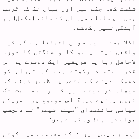
شکست کھا چکے ہیں اور یہاں تک کہ ٹرمپ
بھی اس سلسلے میں ان کے ساتھ (مکمل) ہم
آہنگی نہیں رکھتے۔
اگلا مسئلہ یہ سوال اٹھانا ہے کہ کیا
واقعی نیتن یاہو کا واشنگٹن کا دورہ
لاحاصل رہا یا فریقین ایک دوسرے پر اس
قدر اعتماد رکھتے ہیں کہ تہران کو
دھوکہ دینے کے لئے، یہ ظاہر کرنے کا
فیصلہ کر دیتے ہیں کہ 'وہ مفاہمت تک
نہیں پہنچے ہیں؟ اس موضوع پر امریکی
سیاسی سائنسدان "میئر شیمر" نے دلچسپ
جواب دیا ہے؛ وہ کہتے ہیں:
"ہمارے پاس ایران کے معاملے میں کوئی