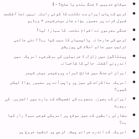
میثاق حدیبیہ؛ جنگ بندی یا صلح؟ - 1
ٹرمپ کے پاس ایران سے نکلنے کا کوئی راستہ نہیں تھا / شکست
قبول کرنے پر مجبور ہؤا، جان میئرشیمر + ویڈیو
جنگی مجرموں نے اقوام متحدہ کا سہارا لیا!
ٹرمپ کی جارحانہ پالیسیاں کا سبب کیا ہے؟ / نئی عالمی
ترتیب میں عالم اسلام کی پوزیشن
پینٹاگون میں زلزلہ؛ جرنیلوں کی برطرفی، امریکہ میں
اندرونی آشفتہ حالی کا شاخسانہ
ایران اس جنگ میں فاتح ٹہرا، پروفیسر میئر شیمر
امریکہ مذاکرات کی میز پر واپس آنے پر مجبور ہؤا؛ لیکن
کیوں؟
ایران کے مجوزہ منصوبے کی تفصیلات کے بارے میں الجزیرہ کی
رپورٹ
سفارتی رابطوں کے عین موقع پر امریکی فوجی مہم؛ راز کیا
ہے؟
امریکہ کے اندر، جرائم پیشہ ٹرمپ پر تنقید عروج پر