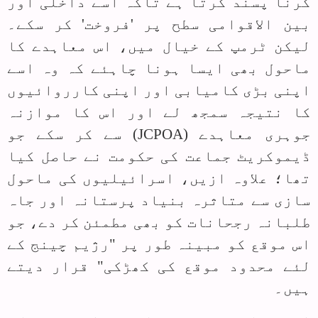
کرنا پسند کرتا ہے تاکہ اسے داخلی اور
بین الاقوامی سطح پر 'فروخت' کر سکے۔
لیکن ٹرمپ کے خیال میں، اس معاہدے کا
ماحول بھی ایسا ہونا چاہئے کہ وہ اسے
اپنی بڑی کامیابی اور اپنی کارروائیوں
کا نتیجہ سمجھ لے اور اس کا موازنہ
جوہری معاہدے (
JCPOA
) سے کر سکے جو
ڈیموکریٹ جماعت کی حکومت نے حاصل کیا
تھا؛ علاوہ ازیں، اسرائیلیوں کی ماحول
سازی سے متاثرہ بنیاد پرستانہ اور جاہ
طلبانہ رجحانات کو بھی مطمئن کر دے، جو
اس موقع کو مبینہ طور پر "رژیم چینج کے
لئے محدود موقع کی کھڑکی" قرار دیتے
ہیں۔