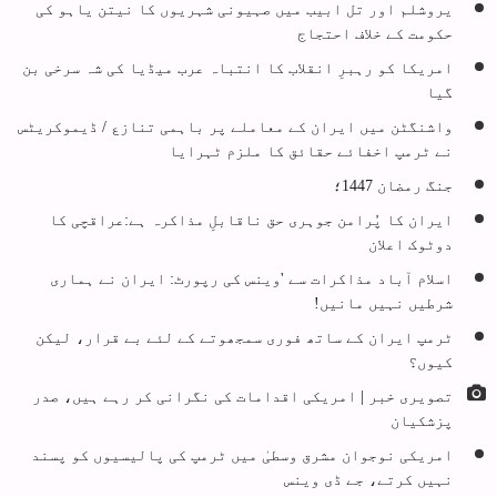
یروشلم اور تل ابیب میں صہیونی شہریوں کا نیتن یاہو کی
حکومت کے خلاف احتجاج
امریکا کو رہبرِ انقلاب کا انتباہ عرب میڈیا کی شہ سرخی بن
گیا
واشنگٹن میں ایران کے معاملے پر باہمی تنازع / ڈیموکریٹس
نے ٹرمپ اخفائے حقائق کا ملزم ٹہرایا
جنگ رمضان 1447؛
ایران کا پُرامن جوہری حق ناقابلِ مذاکرہ ہے:عراقچی کا
دوٹوک اعلان
اسلام آباد مذاکرات سے 'وینس کی رپورٹ: ایران نے ہماری
شرطیں نہیں مانیں!
ٹرمپ ایران کے ساتھ فوری سمجھوتے کے لئے بے قرار، لیکن
کیوں؟
تصویری خبر | امریکی اقدامات کی نگرانی کر رہے ہیں، صدر
پزشکیان
امریکی نوجوان مشرق وسطیٰ میں ٹرمپ کی پالیسیوں کو پسند
نہیں کرتے، جے ڈی وینس