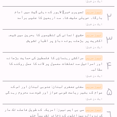
ایک دن قبل:
تصویری خبر|| لاہور کے دہلی گیٹ میں امام
نیوز سروس
بارگاہ حویلی علیف شاہ سے اربعین کا جلوس برآمد
ایک دن قبل:
حقوقِ انسانی کی تنظیموں کا بحرین میں شیعہ
نیوز سروس
اکثریت پر بڑھتے ہوئے دباؤ پر اظہارِ تشویش
ایک دن قبل:
مراکشی رہنماؤں کا فلسطین کی حمایت بڑھانے
نیوز سروس
اور اسرائیل سے تعلقات معمول پر لانے کا عمل روکنے کا
مطالبہ
ایک دن قبل:
مفتی جعفری لبنان: جنوبی لبنان اور اس کے
نیوز سروس
عوام کے بغیر ریاست قومی جواز اور قوت سے محروم رہے گی
ایک دن قبل:
سی بی ایس نیوز: امریکہ کے طویل فاصلے تک مار
نیوز سروس
کرنے والے میزائلوں کے ذخائر تقریباً ختم