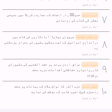
ایک دن قبل:
حسینؑ راہِ انصاف کے مجاہد، کربلا میں مسیحی
نیوز سروس
مفکر کی کتاب کی رونمائی
ایک دن قبل:
صہیونی میڈیا: آبادکاروں کی شام میں
فرہنگ و ثقافت
دراندازی اسرائیل کے لیے سنگین سکیورٹی بحران بن سکتی
ہے
ایک دن قبل:
عراق۔اردن سرحد پر حشد الشعبی کی سکیورٹی
نیوز سروس
کارروائیاں، حفاظتی اقدامات مزید سخت
کل 17:29
حزب اللہ کا نواف سلام کے بیانات پر سخت
نیوز سروس
ردعمل، شیخ نعیم قاسم کے مؤقف کی حمایت
ایک دن قبل: