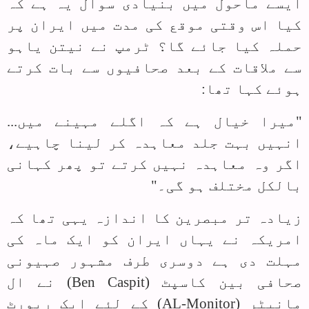
ایسے ماحول میں بنیادی سوال یہ ہے کہ
کیا اس وقتی موقع کی مدت میں ایران پر
حملہ کیا جائے گا؟ ٹرمپ نے نیتن یاہو
سے ملاقات کے بعد صحافیوں سے بات کرتے
ہوئے کہا تھا:
"میرا خیال ہے کہ اگلے مہینے میں...
انہیں بہت جلد معاہدہ کر لینا چاہیے،
اگر وہ معاہدہ نہیں کرتے تو پھر کہانی
بالکل مختلف ہو گی۔"
زیادہ تر مبصرین کا اندازہ یہی تھا کہ
امریکہ نے یہاں ایران کو ایک ماہ کی
مہلت دی ہے دوسری طرف مشہور صہیونی
صحافی بین کاسپٹ (
Ben Caspit
) نے ال
مانیٹر (
AL-Monitor
) کے لئے ایک رپورٹ