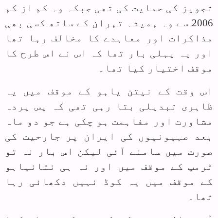
تجویز کی حمایت کی تھی جبکہ وہ کم از کم
2006 سے وہ ہمیشہ تہران کے ساتھ کسی بھی
مذاکرات اور معاہدے کا مخالف رہا تھا
اور یہ پہلی بار تھا کہ اس نے اس طرح کا
موقف اختیار کیا تھا۔
اس وقت کے نیتن یاہو کے موقف میں یہ
ظاہری تبدیلی بتا رہی تھی کہ پس پردہ
مشاورت اور مفاہمت ہو چکی ہے جو دو ماہ
بعد صہیونیوں کی ایران پر جارحیت کی
صورت میں سامنے آئی لیکن اس بار نہ تو
ٹرمپ کے موقف میں اور نہ ہی نتانیاہو
کے موقف میں یہ کوڈ نہیں دکھائی رہا
تھا۔