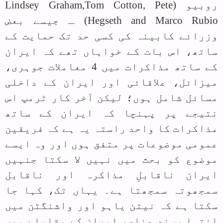
روبیو (
Lindsey Graham,Tom Cotton, Pete
Hegseth and Marco Rubio
) ـ جیسے بعض
وزرا‏‏ئے کابینہ کی کسی حد تک حمایت کے
ساتھ، اس بات کے خواہاں تھے کہ ایران
کے ساتھ مذاکرات میں 4 معاملات جوہری،
میزائل، علاقائی اور ایران کے داخلی
مسائل شامل ہوں؛ لیکن آخر کار ٹرمپ اس
نتیجے پر پہنچا کہ ایران کے ساتھ
مذاکرات کا واحد راستہ یہ ہے کہ فریقین
عمومی موضوعات پر متفق ہوں اور وہ ایسے
موضوع کو بحث میں نہیں لا سکتا جنہیں
ایران ناقابلِ مذاکرہ اور ناقابل
سمجھوتہ سمجھتا ہے۔ یہاں تک، کہا جا
سکتا ہے کہ نیتن یاہو اور واشنگٹن میں
انتہا پسند عناصر ایران کے مقابلے میں