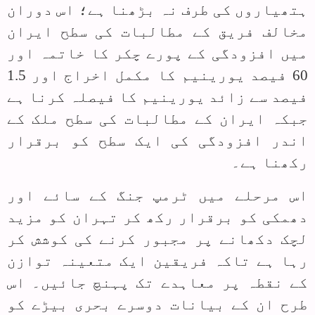
ہتھیاروں کی طرف نہ بڑھنا ہے؛ اس دوران
مخالف فریق کے مطالبات کی سطح ایران
میں افزودگی کے پورے چکر کا خاتمہ اور
60 فیصد یورینیم کا مکمل اخراج اور 1.5
فیصد سے زائد یورینیم کا فیصلہ کرنا ہے
جبکہ ایران کے مطالبات کی سطح ملک کے
اندر افزودگی کی ایک سطح کو برقرار
رکھنا ہے۔
اس مرحلے میں ٹرمپ جنگ کے سائے اور
دھمکی کو برقرار رکھ کر تہران کو مزید
لچک دکھانے پر مجبور کرنے کی کوشش کر
رہا ہے تاکہ فریقین ایک متعینہ توازن
کے نقطہ پر معاہدے تک پہنچ جائیں۔ اس
طرح ان کے بیانات دوسرے بحری بیڑے کو