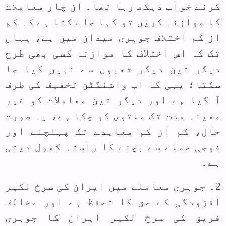
کرنے خواب دیکھ رہا تھا۔ ان چار معاملات
کا موازنہ کریں تو کہا جا سکتا ہے کہ کم
از کم اختلاف جوہری میدان میں ہے، یہاں
تک کہ اس اختلاف کا موازنہ کسی بھی طرح
دیگر تین دیگر شعبوں سے نہیں کیا جا
سکتا؛ یہی کہ اب واشنگٹن تخفیف کی طرف
آ گیا ہے اور دیگر تین معاملات کو غیر
معینہ مدت تک ملتوی کر چکا ہے، یہ صورت
حال، کم از کم معاہدے تک پہنچنے اور
فوجی حملے سے بچنے کا راستہ کھول دیتی
ہے۔
2۔ جوہری معاملے میں ایران کی سرخ لکیر
افزودگی کے حق کا تحفظ ہے اور مخالف
فریق کی سرخ لکیر ایران کا جوہری