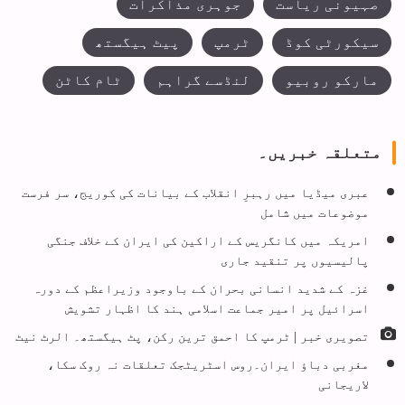
صہیونی ریاست
جوہری مذاکرات
سیکورٹی کوڈ
ٹرمپ
پیٹ ہیگستھ
مارکو روبیو
لنڈسے گراہم
ٹام کاٹن
متعلقہ خبریں۔
عبری میڈیا میں رہبرِ انقلاب کے بیانات کی کوریج، سر فرست
موضوعات میں شامل
امریکہ میں کانگریس کے اراکین کی ایران کے خلاف جنگی
پالیسیوں پر تنقید جاری
غزہ کے شدید انسانی بحران کے باوجود وزیراعظم کے دورہ
اسرائیل پر امیر جماعت اسلامی ہند کا اظہار تشویش
تصویری خبر | ٹرمپ کا احمق ترین رکن، پٹ ہیگستھ۔ الرٹ نیٹ
مغربی دباؤ ایران۔روس اسٹریٹجک تعلقات نہ روک سکا،
لاریجانی