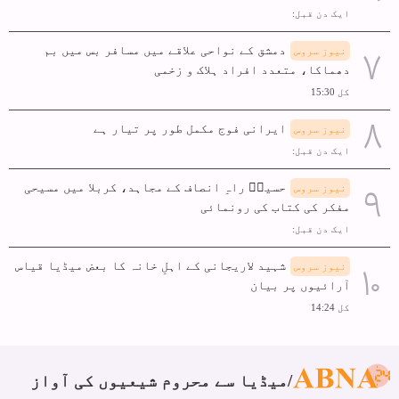
ایک دن قبل:
دمشق کے نواحی علاقے میں مسافر بس میں بم
نیوز سروس
دھماکا، متعدد افراد ہلاک و زخمی
کل 15:30
ایرانی فوج مکمل طور پر تیار ہے
نیوز سروس
ایک دن قبل:
حسینؑ راہِ انصاف کے مجاہد، کربلا میں مسیحی
نیوز سروس
مفکر کی کتاب کی رونمائی
ایک دن قبل:
شہید لاریجانی کے اہلِ خانہ کا بعض میڈیا قیاس
نیوز سروس
آرائیوں پر بیان
کل 14:24
میڈیا سے محروم شیعیوں کی آواز