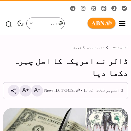
اردو
اصلی صفحہ
نیوز سروس
رپورٹ
ڈالر نے امریکہ کا اصل چہرہ
دکھا دیا
3 اکتوبر 2025 - 15:52
News ID: 1734395