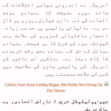
امریکہ نے اندرونی سیاسی اختلافات کے
سائے میں، معیشت کا بنیادی بوجھ
اٹھانے کی ذمہ داری فیڈرل ریزرو پر ڈال
دی ہے۔ مالیاتی پالیسی پر حد سے زیادہ
انحصار ساختیاتی کمزوری کی علامت ہے،
کیونکہ سود کی شرح کا ہر فیصلہ بنیادی
مسائل کے حل کے بجائے محض وقت خریدنے
کا کام دیتا ہے۔ منڈکہں اس تاخیر کو
امریکہ کی پالیسی سازی کی صلاحیت میں
کمی کی علامت سمجھتے ہیں۔
جیو-پولیٹیکل خرچہ؛ ناراض اتحادی، بے
باک حریف