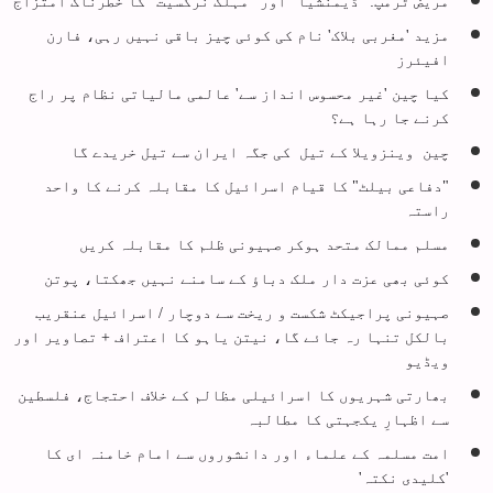
مریض ٹرمپ: "ڈیمنشیا" اور "مہلک نرگسیت" کا خطرناک امتزاج
مزید 'مغربی بلاک' نام کی کوئی چیز باقی نہیں رہی، فارن
افیئرز
کیا چین 'غیر محسوس انداز سے' عالمی مالیاتی نظام پر راج
کرنے جا رہا ہے؟
چین وینزویلا کے تیل کی جگہ ایران سے تیل خریدے گا
"دفاعی بیلٹ" کا قیام اسرائیل کا مقابلہ کرنے کا واحد
راستہ
مسلم ممالک متحد ہوکر صہیونی ظلم کا مقابلہ کریں
کوئی بھی عزت دار ملک دباؤ کے سامنے نہیں جھکتا، پوتن
صہیونی پراجیکٹ شکست و ریخت سے دوچار / اسرائیل عنقریب
بالکل تنہا رہ جائے گا، نیتن یاہو کا اعتراف + تصاویر اور
ویڈیو
بھارتی شہریوں کا اسرائیلی مظالم کے خلاف احتجاج، فلسطین
سے اظہارِ یکجہتی کا مطالبہ
امت مسلمہ کے علماء اور دانشوروں سے امام خامنہ ای کا
'کلیدی نکتہ'