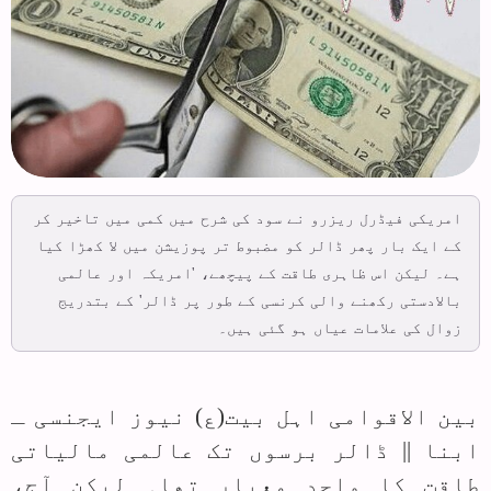
امریکی فیڈرل ریزرو نے سود کی شرح میں کمی میں تاخیر کر
کے ایک بار پھر ڈالر کو مضبوط تر پوزیشن میں لا کھڑا کیا
ہے۔ لیکن اس ظاہری طاقت کے پیچھے، 'امریکہ اور عالمی
بالادستی رکھنے والی کرنسی کے طور پر ڈالر' کے بتدریج
زوال کی علامات عیاں ہو گئی ہیں۔
بین الاقوامی اہل بیت(ع) نیوز ایجنسی ـ
ابنا || ڈالر برسوں تک عالمی مالیاتی
طاقت کا واحد معیار تھا۔ لیکن آج،