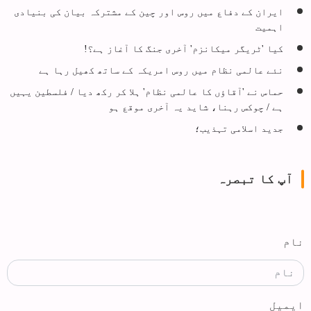
ایران کے دفاع میں روس اور چین کے مشترکہ بیان کی بنیادی
اہمیت
کیا 'ٹریگر میکانزم' آخری جنگ کا آغاز ہے؟!
نئے عالمی نظام میں روس امریکہ کے ساتھ کھیل رہا ہے
حماس نے 'آقاؤں کا عالمی نظام' ہلا کر رکھ دیا / فلسطین یہیں
ہے / چوکس رہنا، شاید یہ آخری موقع ہو
جدید اسلامی تہذیب؛
آپ کا تبصرہ
نام
ایمیل