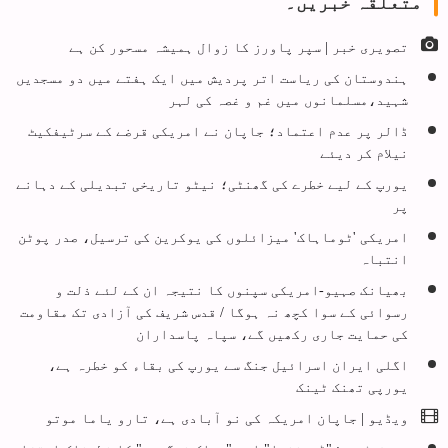
متعلقہ خبریں۔
تصویری خبر | سپر پاورز کا زوال ہمیشہ مسحور کن ہے
ہندوستان کی ریاست اتر پردیش میں ایک ہفتے میں دو مسجدیں
شہید،مسلمانوں میں غم و غصہ کی لہر
ڈالر پر عدم اعتماد؛ جاپان نے امریکی قرضے کے سرٹیفکیٹ
نیلام کر دیئے
یورپ کے لیے خطرے کی گھنٹی؛ نیٹو تاریخی تبدیلی کے دہانے
پر
امریکی 'ٹوماہاک' میزائلوں کی یوکرین کی ترسیل، صدر پوٹن
انتباہ
بھیانک صہیو-امریکی سپنوں کا نتیجہ ان کے لئے ذلت و
رسوائی کے سوا کچھ نہ ہوگا / قدس شریف کی آزادی تک مقاومت
کی حمایت جاری رکھیں گے، سپاہ پاسداران
اگلی ایران اسرائیل جنگ سے یورپ کی بقاء کو خطرہ ہے،
یورپی تھنک ٹینک
ویڈیو | جاپان امریکہ کی نو آبادی ہے، تارو یاما موتو