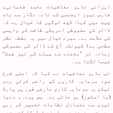
ایرانی ماہر معاشیات محمد شعبانی،
فارس نیوز ایجنسی کے نامہ نگار سے بات
چیت میں کہا: کچھ لوگوں کا خیال ہے کہ
ڈالر کی مضبوطی امریکی طاقت کی واپسی
کی علامت ہے۔ میرے خیال میں یہ نقطہ نظر
سطحی ہے؛ کیونکہ آج کے ڈالر کی مضبوطی
زیادہ تر "بجھنے سے پہلے کی تیز چمک"
جیسا لگتا ہے۔
اس ماہر معاشیات نے کہا کہ اعلی شرح
سود سرمایہ کاروں کو راغب کرتی ہے،
لیکن یہ سرمایہ کاری عارضی طور پر پارک
(یا اسٹور) ہو جاتی ہے۔ پس پردہ، دنیا
تیزی سے متبادل نظامات تعمیر کر رہی
ہے۔ جب سعودی عرب اپنے تیل کا کچھ حصہ