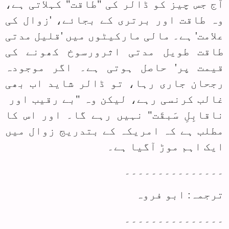
آج جس چیز کو ڈالر کی "طاقت" کہلاتی ہے،
وہ طاقت اور برتری کے بجائے، 'زوال کی
علامت' ہے۔ مالی مارکیٹوں میں 'قلیل مدتی
طاقت طویل مدتی اثرورسوخ کھونے کی
قیمت پر' حاصل ہوتی ہے۔ اگر موجودہ
رجحان جاری رہا، تو ڈالر شاید اب بھی
غالب کرنسی رہے، لیکن وہ "بے رقیب اور
ناقابِلِ سَبقَت" نہیں رہے گا۔ اور اس کا
مطلب ہے کہ امریکہ کے بتدریج زوال میں
ایک اہم موڑ آگیا ہے۔
۔۔۔۔۔۔۔۔۔۔۔۔۔۔۔
ترجمہ: ابو فروہ
۔۔۔۔۔۔۔۔۔۔۔۔۔۔۔