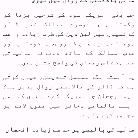
مالی بالادستی کے زوال میں تیزی
جب بھی امریکہ سود کی شرحیں بڑھا کر
رکھتا ہے، دوسرے ممالک غیر ڈالر
کرنسیوں میں لین دین کی طرف زیادہ راغب
ہوجاتے ہیں۔ چین کے روس، ہندوستان اور
عرب ممالک کے ساتھ دوطرفہ مالیاتی
معاہدے اس رجحان کی واضح مثال ہیں۔
یہ آہستہ مگر مسلسل تبدیلی، عیاں کرتی
ہے کہ ڈالر کی بالادستی زوال پذیر ہے؛
ایسا رجحان جو امریکہ کے دوستوں کو بھی
اپنے مالیاتی ذخائر میں تنوع لانے پر
مجبور کر رہا ہے۔
مالیاتی پالیسی پر حد سے زیادہ انحصار