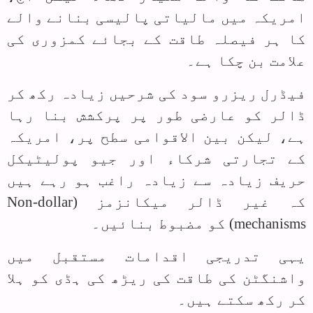
امریکہ میں مالیاتی پالیسی بنانے والے
کا ہر فیصلہ طاقت کے بجائے کمزوری کی
علامت بن چکا ہے۔
فیڈرل ریزرو سود کی شرحیں زیادہ رکھ کر
ڈالر کو عارضی طور پر پرکشش بنا رہا
ہے، لیکن بین الاقوامی سطح پر، امریکہ
کے تجارتی شرکاء اور جیو پولیٹیکل
حریف زیادہ سے زیادہ راغب ہو رہے ہیں
کہ غیر ڈالر میکانزمز (
Non-dollar
mechanisms
) کو مضبوط بنائیں۔
یہی تدریجی اقدامات مستقبل میں
واشنگٹن کی طاقت کی ریڑھ کی ہڈی کو ہلا
کر رکھ سکتے ہیں۔