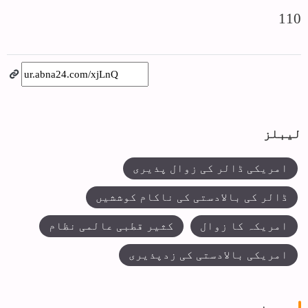
110
لیبلز
امریکی ڈالر کی زوال پذیری
ڈالر کی بالادستی کی ناکام کوششیں
امریکہ کا زوال
کثیر قطبی عالمی نظام
امریکی بالادستی کی زدپذیری