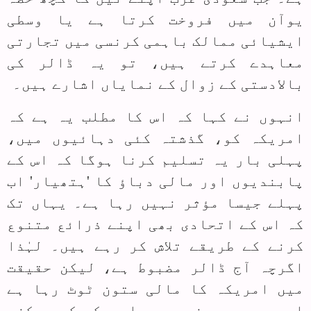
یوآن میں فروخت کرتا ہے یا وسطی
ایشیائی ممالک باہمی کرنسی میں تجارتی
معاہدے کرتے ہیں، تو یہ ڈالر کی
بالادستی کے زوال کے نمایاں اشارے ہیں۔
انہوں نے کہا کہ اس کا مطلب یہ ہے کہ
امریکہ کو، گذشتہ کئی دہائیوں میں،
پہلی بار یہ تسلیم کرنا ہوگا کہ اس کے
پابندیوں اور مالی دباؤ کا 'ہتھیار' اب
پہلے جیسا مؤثر نہیں رہا ہے۔ یہاں تک
کہ اس کے اتحادی بھی اپنے ذرائع متنوع
کرنے کے طریقے تلاش کر رہے ہیں۔ لہٰذا
اگرچہ آج ڈالر مضبوط ہے، لیکن حقیقت
میں امریکہ کا مالی ستون ٹوٹ رہا ہے
اور یہ وہ چیز ہے جو امریکہ کے مرکزی