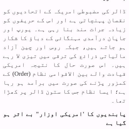
ڈالر کی مضبوطی امریکہ کے اتحادیوں کو
نقصان پہنچاتی ہے اور اس کے حریفوں کو
زیادہ جرات مند بنا رہی ہے۔ یورپ اور
جاپان درآمدی مہنگائی کے دباؤ کا شکار
ہو جاتے ہیں، جبکہ روس اور چین آزاد
مالیاتی ذرائع کی ترقی میں تیزی لا رہے
ہیں۔ اس صورت حال کا نتیجہ امریکی
قیادت والے بین الاقوامی نظام (
Order
) کے
کمزور پڑنے کی صورت میں برآمد ہو رہا
ہے؛ ایسا نظام جس کا ستون ڈالر پر کھڑا
تھا۔
پابندیوں کا 'امریکی اوزار" بے اثر ہو
گیا ہے