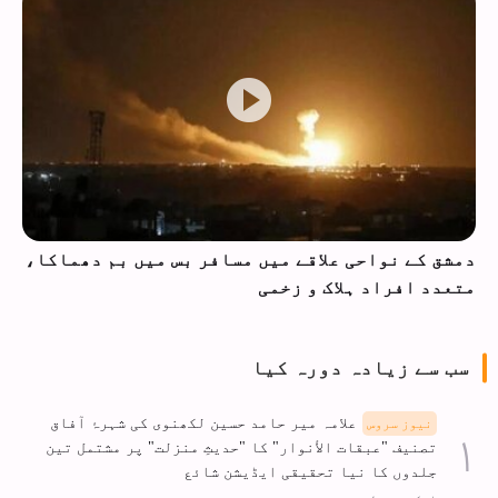
دمشق کے نواحی علاقے میں مسافر بس میں بم دھماکا،
متعدد افراد ہلاک و زخمی
سب سے زیادہ دورہ کیا
علامہ میر حامد حسین لکھنوی کی شہرۂ آفاق
نیوز سروس
تصنیف "عبقات الأنوار" کا "حدیثِ منزلت" پر مشتمل تین
جلدوں کا نیا تحقیقی ایڈیشن شائع