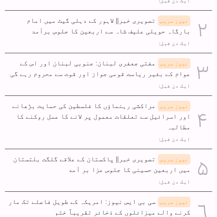
ایک دن قبل:
تصویری خبر|| لاہور کے دہلی گیٹ میں امام
نیوز سروس
بارگاہ حویلی علیف شاہ سے اربعین کا جلوس برآمد
ایک دن قبل:
مفتی جعفری لبنان: جنوبی لبنان اور اس کے
نیوز سروس
عوام کے بغیر ریاست قومی جواز اور قوت سے محروم رہے گی
ایک دن قبل:
مراکشی رہنماؤں کا فلسطین کی حمایت بڑھانے
نیوز سروس
اور اسرائیل سے تعلقات معمول پر لانے کا عمل روکنے کا
مطالبہ
ایک دن قبل:
تصویری خبر|| پاکستان کے علاقے گلگت بلتستان
نیوز سروس
میں اربعین حسینی کا جلوس عزا بر آمد
ایک دن قبل:
سی بی ایس نیوز: امریکہ کے طویل فاصلے تک مار
نیوز سروس
کرنے والے میزائلوں کے ذخائر تقریباً ختم