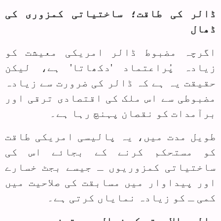
ڈالر کی طاقت؛ ساختیاتی کمزوری کی
ڈھال
اگرچہ مضبوط ڈالر امریکی معیشت کو
زیادہ پُراعتماد 'دکھاتا' ہے، لیکن
حقیقت یہ ہے کہ ڈالر کی ضرورت سے زیادہ
مضبوطی سے اس ملک کی اقتصادی ترقی اور
برآمدات کو نقصان پہنچ رہا ہے۔
طویل مدت میں، یہ پالیسی امریکی طاقت
کو مستحکم کرنے کے بجائے اس کی
ساختیاتی کمزوریوں ـ جیسے بجٹ خسارے
اور پیداوار میں مسابقت کی صلاحیت میں
کمی ـ کو زیادہ نمایاں کرتی ہے۔