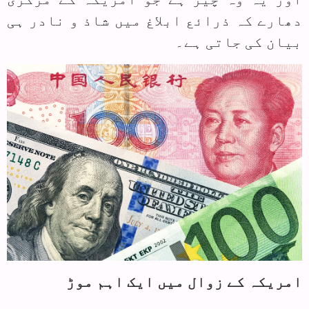
دھارے کہ ذرائع ابلاغ میں شاذ و نادر ہی
بیان کی جاتی ہے۔
امریکہ کے زوال میں ایک اہم موڑ