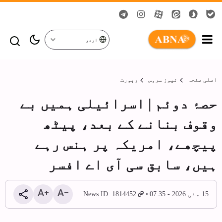
اردو
اصلی صفحہ
نیوز سروس
رپورٹ
حصۂ دوئم | اسرائیلی ہمیں بے
وقوف بنانے کے بعد، پیٹھ
پیچھے، امریکہ پر ہنس رہے
ہیں، سابق سی آی اے افسر
15 مئی 2026 - 07:35
News ID: 1814452