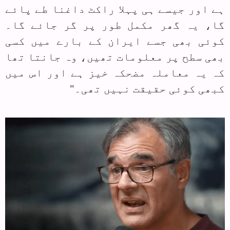
ہے اور جیسے ہی پہلا راکٹ داغنا طے پائے
گا، یہ گھر مکمل طور پر گر جائے گا۔
کوئی بھی جسے ایران کے بارے میں کسی
بھی سطح پر معلومات تھیں، وہ جانتا تھا
کہ یہ معاملہ مضحکہ خیز ہے اور اس میں
کبھی کوئی حقیقت نہیں تھی۔"