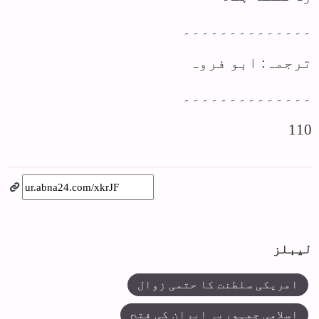
۔۔۔۔۔۔۔۔۔۔۔۔۔۔
ترجمہ: ابو فروہ
۔۔۔۔۔۔۔۔۔۔۔۔۔۔
110
لیبلز
امریکی سلطنت کا حتمی زوال
اسلامی جمہوریہ ایران کی فتح