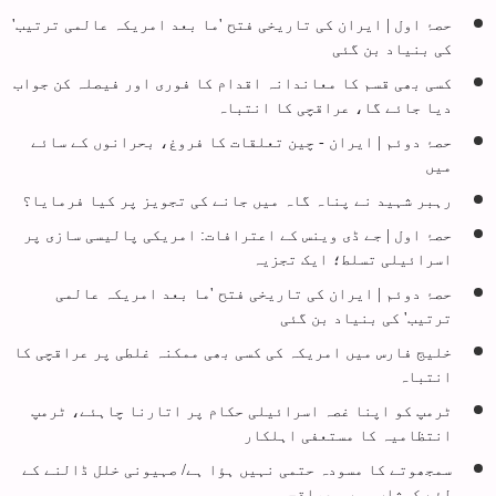
حصۂ اول | ایران کی تاریخی فتح 'ما بعد امریکہ عالمی ترتیب'
کی بنیاد بن گئی
کسی بھی قسم کا معاندانہ اقدام کا فوری اور فیصلہ کن جواب
دیا جائے گا، عراقچی کا انتباہ
حصۂ دوئم | ایران - چین تعلقات کا فروغ، بحرانوں کے سائے
میں
رہبر شہید نے پناہ گاہ میں جانے کی تجویز پر کیا فرمایا؟
حصۂ اول | جے ڈی وینس کے اعترافات: امریکی پالیسی سازی پر
اسرائیلی تسلط؛ ایک تجزیہ
حصۂ دوئم | ایران کی تاریخی فتح 'ما بعد امریکہ عالمی
ترتیب' کی بنیاد بن گئی
خلیج فارس میں امریکہ کی کسی بھی ممکنہ غلطی پر عراقچی کا
انتباہ
ٹرمپ کو اپنا غصہ اسرائیلی حکام پر اتارنا چاہئے، ٹرمپ
انتظامیہ کا مستعفی اہلکار
سمجھوتے کا مسودہ حتمی نہیں ہؤا ہے/ صہیونی خلل ڈالنے کے
لئے کوشاں ہیں، عراقچی