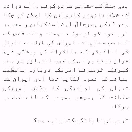
بھی جنگ کے حقائق شائع کرنے والے ذرائع
کے خلاف قانونی کاروائی کا اعلان کر چکا
ہے، لیکن بہرحال ایک استکباری، مغرور
اور خود کو فرعون سمجھنے والے شخص کے
لئے سب سے زیادہ ایران کی طرف سے تاوان
کی ادائیگی کے مذاکرات کی پیشگی شرط
قرار دینے پر اس کا غصب انتہاؤں پر ہے۔
کیونکہ ٹرمپ نے امریکہ دوبارہ باعظمت
بنانے کا نعرہ لگایا تھا اور ایران کو
تاوان کی ادائیگی کا مطلب امریکی
سلطنت کا ہمیشہ ہمیشہ کے لئے خاتمہ
ہوگا۔
ٹرمپ کی ناراضگی کتنی اہم ہے؟