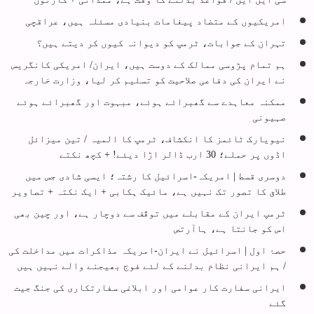
امریکیوں کے متضاد پیغامات بنیادی مسئلہ ہیں، عراقچی
تہران کے جوابات، ٹرمپ کو دیوانہ کیوں کر دیتے ہیں؟
ہم تمام پڑوسی ممالک کے دوست ہیں، ایران/ امریکی کانگریس
نے ایران کی دفاعی صلاحیت کو تسلیم کر لیا، وزارت خارجہ
ممکنہ معاہدے سے گھبرائے ہوئے، مبہوت اور گھبرائے ہوئے
صہیونی
نیویارک ٹائمز کا انکشاف، ٹرمپ کا المیہ / تین میزائل
اڈوں پر حملے؛ 30 ارب ڈالر اڑا دیئے! + کچھ نکتے
دوسری قسط | امریکہ-اسرائیل کا رشتہ؛ ایسی شادی جس میں
طلاق کا تصور تک نہیں ہے، مائیک ہکابی + ایک نکتہ + تصاویر
ٹرمپ ایران کے مقابلے میں توقّف سے دوچار ہے، اور چین بھی
اس کو جانتا ہے، ہاآرتص
حصۂ اول | اسرائیل نے ایران-امریکہ مذاکرات میں مداخلت کی
/ ہم ایرانی نظام بدلنے کے لئے فوج بھیجنے والے نہیں ہیں
ایرانی سفارت کار عوامی اور ابلاغی سفارتکاری کی جنگ جیت
گئے