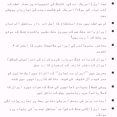
حصۂ اول | امریکہ نے کوہ کلنگ کی تنصیبات پر حملہ خطے کے
لئے تباہ کن ہوگا/ امریکہ کو شکست دینے کی تیاریاں ہوچکی
ہیں
ٹرمپ خطے میں عدم استحکام کا اصل ذمہ دار ہے:فضل الرحمان
ایران واحد ملک جس کے بیرون ملک مقیم باشندے جنگ کے موقع
پر پلٹ کر آ رہے ہیں!
محاصرہ سنبھالنے کی ایرانی صلاحیت؛ مغرب کا اعتراف +
تصویر
ایران کے ساتھ جنگ دوبارہ شروع کرنے کی اسرائیلی کوشش /
ایران کے دفتر خارجہ کے ترجمان کا رد عمل
بحرین میں ’’ایران سے تعاون‘‘ کے الزام میں ایک خاتون کو
عمر قید، آل خلیفہ کی شیعہ مخالف کارروائیوں میں شدت
پہلی قسط | بنیادی ڈھانچوں کی جنگ کے جواب میں، ایران کا
کھلا ہاتھ / عرب ریاستیں ہوش کے ناخن لیں
آبنائے ہرمز کی بندش امریکی دفاعی بجٹ پر بھاری پڑنے لگی
حصۂ اول | اگلی جنگ کے قواعد 'مستقل تسدید' کی بنیاد پر،
ہونگے