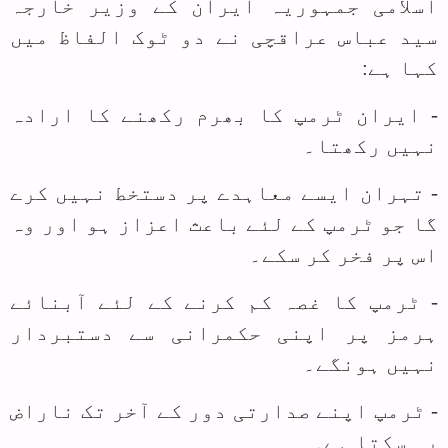
اسلامی جمہوریہ ایران کے وزیر خارجہ
سید عباس عراقچی نے دو ٹوک الفاظ میں
کہا ہے:
- ایران ٹرمپ کا بھرم رکھنے کا ارادہ
نہیں رکھتا۔
- تہران ایسے معاہدے پر دستخط نہیں کرے
گا جو ٹرمپ کے لئے باعث اعزاز ہو اور وہ
اس پر فخر کر سکے۔
- ٹرمپ کا غصہ کم کرنے کے لئے آبنائے
ہرمز پر اپنی حکمرانی سے دستبردار
نہیں ہونگے۔
- ٹرمپ اپنے صدارتی دور کے آخر تک ناراض
رہ سکتا ہے۔