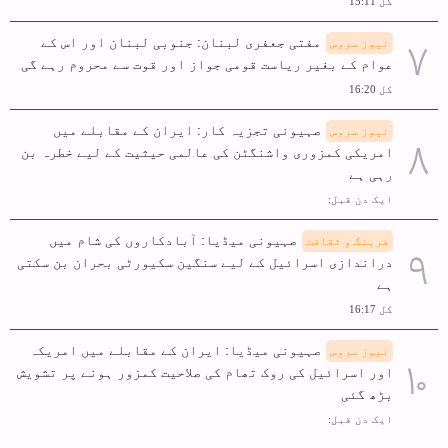
کل 15:11
مفتی جعفری لبنان: جنوبی لبنان اور اس کے
نیوز سروس
عوام کے بغیر ریاست قومی جواز اور قوت سے محروم رہے گی
کل 16:20
صہیونی تجزیہ کار: ایران کے مقابلے میں
نیوز سروس
امریکی کمزوری واشنگٹن کی عالمی حیثیت کے لیے خطرہ بن
رہی ہے
ایک دن قبل:
صہیونی میڈیا: آبادکاروں کی شام میں
فرہنگ و ثقافت
دراندازی اسرائیل کے لیے سنگین سکیورٹی بحران بن سکتی
ہے
کل 16:17
صہیونی میڈیا: ایران کے مقابلے میں امریکہ
نیوز سروس
اور اسرائیل کی روک تھام کی صلاحیت کمزور ہونے پر تشویش
بڑھ گئی
ایک دن قبل: