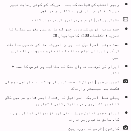
رہبر انقلاب کی شہادت کے بعد امریکہ کو کوئی رعایت نہیں
دیں گے / ٹرمپ ناراض رہ سکتا ہے، عراقچی
علامتی ویڈیو| ٹرمپ صہیونیوں کی دودھار گائے
حصۂ سوئم | ٹرمپ کے دورہ چین کے بارے میں مغربی میڈیا کا
تجزیہ؛ تکلفات 100٪ کامیابیاں 0٪
حصۂ دوئم | اسرائیل نے ایران-امریکہ مذاکرات میں مداخلت
کی / ہم ایرانی نظام بدلنے کے لئے فوج بھیجنے والے نہیں
ہیں
ایران کی طرف سے تاوان جنگ کے مطالبے پر ٹرمپ کا غصہ +
نکتہ
تصویری خبر | ایران کے خلاف ٹرمپ کی جنگ سب سے اونچی سطح کی
شکست ہے، سینیٹر وارناک
پہلی قسط | امریکہ-اسرائیل کا رشتہ؛ ایسی شادی جس میں طلاق
کا تصور تک نہیں ہے، مائیک ہکابی + تصاویر
ایران - چین تعاون طویل مدتی اور تزویراتی تھا اور رہے
گا، سابق نائب وزیر خارجہ
کارٹون | ٹرمپ کا دورہ چین