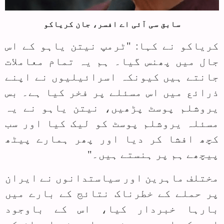
سابق سی آئی اے افسر، جان کریاکو
کریاکو نے کہا: "ٹرمپ نیتن یاہو کے اس
جال میں پھنس گیا۔ ہم یہ تمام معاملات
جانتے ہیں کیونکہ اسرائیلیوں نے اپنے
ذرائع میں اس مسئلے پر فخر کیا ہے۔ بس
یروشلم پوسٹ پڑھیں، نیتن یاہو نے یہ
مسئلہ یروشلم پوسٹ کو لیک کیا اور سب
کچھ افشا کر دیا اور پھر ہمارے پیٹھ
پیچھے ہم پر ہنستے ہیں۔"
مختلف ماہرین اور سیاستدانوں نے ایران
پر حملے کے خطرناک نتائج کے بارے میں
بارہا خبردار کیا، اس کے باوجود