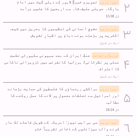
تصویری خبر|| لاہور کے دہلی گیٹ میں امام
نیوز سروس
بارگاہ حویلی علیف شاہ سے اربعین کا جلوس برآمد
کل 15:58
حقوقِ انسانی کی تنظیموں کا بحرین میں شیعہ
نیوز سروس
اکثریت پر بڑھتے ہوئے دباؤ پر اظہارِ تشویش
ایک دن قبل:
جنگِ ایران کے بعد صہیونی سکیورٹی حکمتِ
فرہنگ و ثقافت
عملی پر نظرثانی؛ ہرزلیا کانفرنس میں تزویراتی ناکامی
کا اعتراف
ایک دن قبل:
مراکشی رہنماؤں کا فلسطین کی حمایت بڑھانے
نیوز سروس
اور اسرائیل سے تعلقات معمول پر لانے کا عمل روکنے کا
مطالبہ
کل 16:24
سی بی ایس نیوز: امریکہ کے طویل فاصلے تک مار
نیوز سروس
کرنے والے میزائلوں کے ذخائر تقریباً ختم