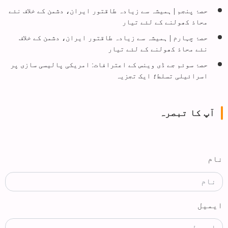
حصۂ پنجم | ہمیشہ سے زیادہ طاقتور ایران، دشمن کے خلاف نئے
محاذ کھولنے کے لئے تیار
حصۂ چہارم | ہمیشہ سے زیادہ طاقتور ایران، دشمن کے خلاف
نئے محاذ کھولنے کے لئے تیار
حصۂ سوئم جے ڈی وینس کے اعترافات: امریکی پالیسی سازی پر
اسرائیلی تسلط؛ ایک تجزیہ
آپ کا تبصرہ
نام
ایمیل