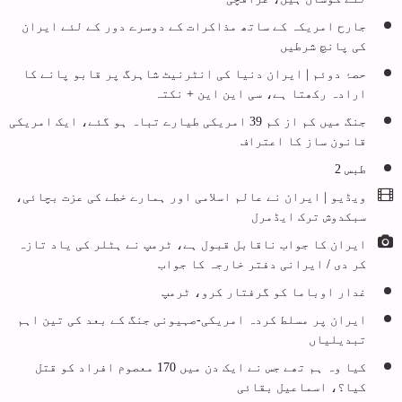
جارح امریکہ کے ساتھ مذاکرات کے دوسرے دور کے لئے ایران
کی پانچ شرطیں
حصۂ دوئم | ایران دنیا کی انٹرنیٹ شاہرگ پر قابو پانے کا
ارادہ رکھتا ہے، سی این این + نکتہ
جنگ میں کم از کم 39 امریکی طیارے تباہ ہو گئے، ایک امریکی
قانون ساز کا اعتراف
طبس 2
ویڈیو | ایران نے عالم اسلامی اور ہمارے خطے کی عزت بچائی،
سبکدوش ترک ایڈمرل
ایران کا جواب ناقابل قبول ہے، ٹرمپ نے ہٹلر کی یاد تازہ
کر دی / ایرانی دفتر خارجہ کا جواب
غدار اوباما کو گرفتار کرو، ٹرمپ
ایران پر مسلط کردہ امریکی-صہیونی جنگ کے بعد کی تین اہم
تبدیلیاں
کیا وہ ہم تھے جس نے ایک دن میں 170 معصوم افراد کو قتل
کیا؟، اسماعیل بقائی