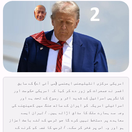
امریکی مرکزی انٹیلیجنس ایجنسی (سی آئی اے) کے سابق
افسر نے جمعرات کو زور دے کر کہا کہ امریکی حکومت اور
کانگریس اسرائیل کے شدید اثر و رسوخ کے تحت ہے اور
اسرائیلی امریکہ کو ایران کے ساتھ جنگ میں کھینچنے کی
وجہ سے ہمارے ملک کا مذاق اڑاتے ہیں۔ / تہران ایسے
معاہدے پر دستخط نہیں کرے گا جو ٹرمپ کے لئے باعث اعزاز
ہو اور وہ اس پر فخر کر سکے۔ / ٹرمپ کا غصہ کم کرنے کے