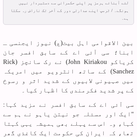
لئے آبنائے ہرمز پر اپنی حکمرانی سے دستبردار نہیں
ہونگے۔ / ٹرمپ اپنے صدارتی دور کے آخر تک ناراض رہ سکتا
ہے۔
بین الاقوامی اہل بیت(ع) نیوز ایجنسی ـ
ابنا؛ سی آئی اے کے سابق افسر جان
کریاکو
John Kiriakou
) نے رک سانچز (
Rick
Sanchez
) کے ساتھ انٹرویو میں امریکہ
میں صہیونی لابیوں کے شدید اثر و رسوخ
کے پر شدید فکرمندی کا اظہار کیا۔
سی آئی اے کے سابق افسر نے مزید کہا:
"ایک اور مسئلہ جو نیتن یاہو نے ہم سے
کہا، وہ اس سے پہلے بھی ہمیشہ یہی کہتا
تھا، کہ ایران کی حکومت ایک کاغذی گھر