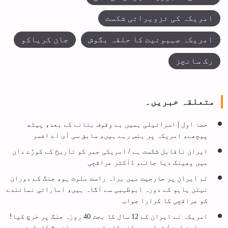
امریکہ کی تزویراتی شکست
امریکہ صہیونیت کا حلقہ بگوش
جان کریاکو
رک سانچز
متعلقہ خبریں۔
حصۂ اول | اسرائیلی ہمیں بے وقوف بنانے کے بعد، پیٹھ
پیچھے، امریکہ پر ہنس رہے ہیں، سابق سی آی اے افسر
ایران ناقابل شکست ہے / امریکی جبر کو تاریخ کے کوڑے دان
میں پھینک دیا جائے، ڈآکٹر عراقچی
تم ایران پر جارحیت میں براہ راست ملوث ہو، جنگ کے دوران
نیتن یاہو کے دورہ ابوظہبی سے آگاہ ہیں، اماراتی نمائندے
کو عراقچی کا کرارا جواب
امریکہ نے ایران کے 12 سال کا بجٹ 40 روزہ جنگ پر خرچ کیا!
سی این این / قواعد بدلنے کا وقت ہے، ممدانی + کارٹون