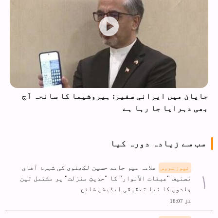
 آج
ایرانی فوج مکمل طور پر تیار ہے
سب سے زیادہ دورہ کیا
علامہ میر حامد حسین لکھنوی کی شہرۂ آفاق
نیوز سروس
تصنیف "عبقات الأنوار" کا "حدیثِ منزلت" پر مشتمل تین
جلدوں کا نیا تحقیقی ایڈیشن شائع
کل 16:07