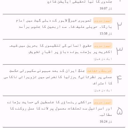
جلدوں کا نیا تحقیقی ایڈیشن شائع
کل 16:07
تصویری خبر|| لاہور کے دہلی گیٹ میں امام
نیوز سروس
بارگاہ حویلی علیف شاہ سے اربعین کا جلوس برآمد
کل 15:58
حقوقِ انسانی کی تنظیموں کا بحرین میں شیعہ
نیوز سروس
اکثریت پر بڑھتے ہوئے دباؤ پر اظہارِ تشویش
ایک دن قبل:
جنگِ ایران کے بعد صہیونی سکیورٹی حکمتِ
فرہنگ و ثقافت
عملی پر نظرثانی؛ ہرزلیا کانفرنس میں تزویراتی ناکامی
کا اعتراف
ایک دن قبل:
مراکشی رہنماؤں کا فلسطین کی حمایت بڑھانے
نیوز سروس
اور اسرائیل سے تعلقات معمول پر لانے کا عمل روکنے کا
مطالبہ
کل 16:24