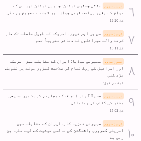
مفتی جعفری لبنان: جنوبی لبنان اور اس کے
نیوز سروس
عوام کے بغیر ریاست قومی جواز اور قوت سے محروم رہے گی
کل 16:20
سی بی ایس نیوز: امریکہ کے طویل فاصلے تک مار
نیوز سروس
کرنے والے میزائلوں کے ذخائر تقریباً ختم
کل 15:11
صہیونی میڈیا: ایران کے مقابلے میں امریکہ
نیوز سروس
اور اسرائیل کی روک تھام کی صلاحیت کمزور ہونے پر تشویش
بڑھ گئی
ایک دن قبل:
حسینؑ راہِ انصاف کے مجاہد، کربلا میں مسیحی
نیوز سروس
مفکر کی کتاب کی رونمائی
کل 15:02
صہیونی تجزیہ کار: ایران کے مقابلے میں
نیوز سروس
امریکی کمزوری واشنگٹن کی عالمی حیثیت کے لیے خطرہ بن
رہی ہے