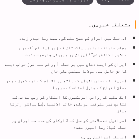
متعلقہ خبریں۔
اس جنگ میں ایران کو فتح ملے گی، سید رضا حیدر زیدی
مجلس علمائے امامیہ پاکستان کے زیر اہتمام "غدیر و
عاشورا کانفرنس" / ایران پر صہیونی جارحیت مذمت
ایران کو اپنے دفاع میں ہر حملہ آور کو منہ توڑ جواب دینے
کا حق حاصل ہے، مولانا مصطفیٰ علی خان
امریکہ نے مسلح افواج کے ہاتھ ہر اقدام کے لیے کھول دیے،
مسلح افواج کے جنرل اسٹاف کے سربراہ
ایک عظیم کاروائی امریکیوں کا انتظار کر رہی ہے جس کے
نتائج غیر متوقعہ ہونگے، خاتم الانبیاء(ص) ہیڈکوارٹرکا
بیان
اسرائیل نے سلامتی کونسل کے 3 ارکان کی مدد سے ایران پر
حملہ کیا: رضا امیری مقدم
امریکہ اسرائیل ہی ہے