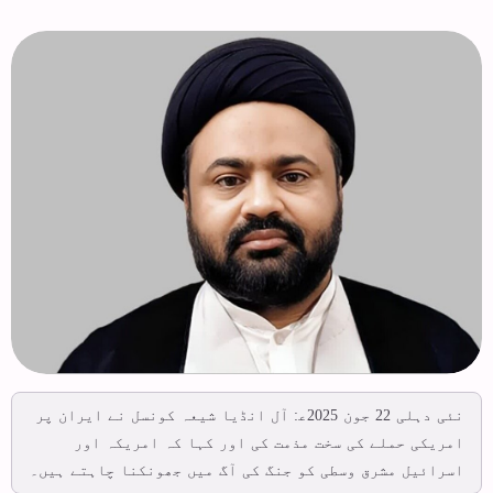
نئی دہلی 22 جون 2025ع‍: آل انڈیا شیعہ کونسل نے ایران پر
امریکی حملے کی سخت مذمت کی اور کہا کہ امریکہ اور
اسرائیل مشرق وسطی کو جنگ کی آگ میں جھونکنا چاہتے ہیں۔