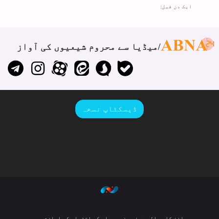
ایک دن قبل:
میڈیا سے محروم شیعیوں کی آواز
ڈیسکٹاپ نسخہ
ماخذ کا حوالہ دیئے بغیر مواد کے اقتباس کی اجازت ہے۔