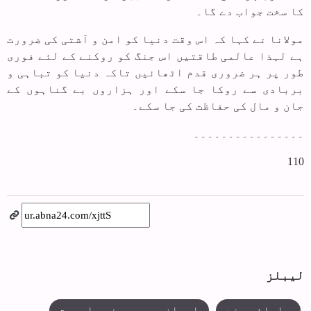
کا سخت جواب دے گا۔
مولانا نے کہا کہ اس وقت دنیا کو امن و آشتی کی ضرورت
ہے لہذا عالمی طاقتیں اس جنگ کو روکنے کے لئے فوری
طور پر ہر ضروری قدم اٹھائیں تاکہ دنیا کو تباہی و
بربادی سے روکا جا سکے اور ہزاروں بے گناہوں کے
جان و مال کی حفاظت کی جا سکے۔
۔۔۔۔۔۔۔۔۔۔۔۔۔۔۔۔
110
لیبلز
علمائے ہند
ایران پر صہیونی جارحیت