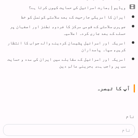
ویڈيو | بھارت اسرائیل کی حمایت کیوں کرتا ہے؟
ایران کا امریکی جارحیت کے بعد سلامتی کونسل کو خط
جوہری سلامتی کے قومی مرکز کا فردو، نطنز اور اصفہان پر
حملے کے بعد جاری کردہ اعلامیہ
امریکہ اور اسرائیل پشیمان کردینے والے جواب کا انتظار
کریں، سپاہ پاسداران
امریکہ اور اسرائیل کے مقابلے میں ایران کی مدد و حمایت
سب پر واجب ہے، بحرینی عالم دین
آپ کا تبصرہ
نام