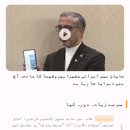
جاپان میں ایرانی سفیر: ہیروشیما کا سانحہ آج
بھی دہرایا جا رہا ہے
سب سے زیادہ دورہ کیا
علامہ میر حامد حسین لکھنوی کی شہرۂ آفاق
نیوز سروس
تصنیف "عبقات الأنوار" کا "حدیثِ منزلت" پر مشتمل تین