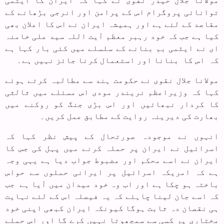
مولانا جلال حیدر نقوی نے کہا کہ ایران کا ایٹمی
توانائی پروگرام اس کے پرامن اور انرجی بڑھانے کے
مقاصد کے لئے ہے اور ہمیشہ ایران نے اس کا اعلان بھی
کیا ہے جب کہ خود رہبر معظم آیت اللہ سید علی خامنہ
ای نے ایٹمی بم بنانے کے سلسلے میں کئی بار کہا ہے
کہ اس کا بنانا اور استعمال کرنا جائز نہیں ہے۔
مولانا جلال نقوی نے حکومت ہند سے مطالبہ کرتے ہوئے
کہا کہ وزیراعظم نریندر مودی اس مسئلے میں ثالثی
کا کردار نبھائیں اور اس بڑی جنگ کو روکنے میں
بھارت کی دیرینہ روایت کے مطابق عمل کریں۔
انہوں نے موجودہ صورتحال کے پیش نظر کہا کہ
اسرائیل نے ایران پر حملہ کرنے میں پہل کی جس کا
ایران نے اسے محکم اور مضبوط جواب دیا ہے یہی وجہ
ہے کہ امریکہ اسرائیل پر ایرانی حملوں سے حواس
باختہ ہو چکا ہے اور اب وہ خود میدان میں آیا ہے جب
کہ اسے جان لینا چاہئے کہ یہ فیصلہ اس کے لئے نہایت
ہی نقصان دہ ثابت ہوگا کیونکہ ایران کبھی اپنی خود
مختاری پر کسی سے سمجھوتا نہیں کرے گا اور اس حملے