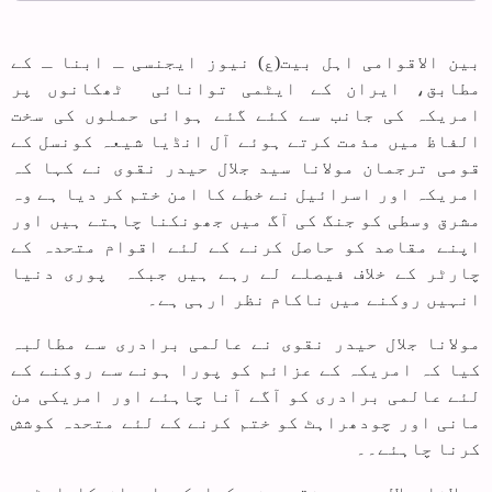
بین الاقوامی اہل بیت(ع) نیوز ایجنسی ـ ابنا ـ کے
مطابق، ایران کے ایٹمی توانائی ٹھکانوں پر
امریکہ کی جانب سے کئے گئے ہوائی حملوں کی سخت
الفاظ میں مذمت کرتے ہوئے آل انڈیا شیعہ کونسل کے
قومی ترجمان مولانا سید جلال حیدر نقوی نے کہا کہ
امریکہ اور اسرائیل نے خطے کا امن ختم کر دیا ہے وہ
مشرق وسطی کو جنگ کی آگ میں جھونکنا چاہتے ہیں اور
اپنے مقاصد کو حاصل کرنے کے لئے اقوام متحدہ کے
چارٹر کے خلاف فیصلے لے رہے ہیں جبکہ پوری دنیا
انہیں روکنے میں ناکام نظر ارہی ہے۔
مولانا جلال حیدر نقوی نے عالمی برادری سے مطالبہ
کیا کہ امریکہ کے عزائم کو پورا ہونے سے روکنے کے
لئے عالمی برادری کو آگے آنا چاہئے اور امریکی من
مانی اور چودھراہٹ کو ختم کرنے کے لئے متحدہ کوشش
کرنا چاہئے۔۔