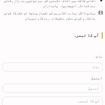
دفاعی طاقت میں اضافہ دشمنوں کو مہم جوئیوں سے باز رکھتی
ہے، کمانڈر انچیف سپاہ پاسداران
ویڈیو | اگر ہمارے اکابرین کو نقصان پہنچا تو خطے کا کوئی
بادشاہ، کوئی محل، محفوظ نہ رہے گا، نبویان
آپ کا تبصرہ
نام
ایمیل