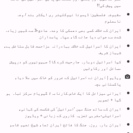
میں پیش کی!!
مقبوضہ فلسطین: ڈیمونا نیوکلیئر ری ایکٹر بند / وجہ
نامعلوم
ایران کے خلاف کسی بھی دھمکی کا وعدہ صادق-3 سے کہیں زیادہ
شدت سے جواب دیا جائے گا، سپاہ پاسداران
ایران کا اسرائیل کے خلاف بہادرانہ مزاحمت قابل ستائش ہے،
شہباز شریف
کیا اسرائیل دوبارہ جارحیت کرے گا؟ صہیونیوں کو درپیش
مسائل اور رکاوٹیں
ویڈیو | ایران نے اسرائیل کے غرور کو خاک میں ملا دیا،
پاکستانی بچہ
ایرانی میزائل کا ایک خاص کارنامہ؛ گیویام مرکز تباہ ہو
گیا + تصویر
ایران کے ساتھ جنگ میں 'اسرائیل' کی شکست کی کہانی،
اسرائیلی-مغربی تجزیہ کاروں کے زبانی + ویڈیوز
ایران بارہ روزہ جنگ کا فاتح ایران تھا، شیخ نعیم قاسم