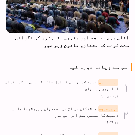
اٹلی میں مساجد اور مذہبی اقلیتوں کی نگرانی
سخت کرنے کا متنازع قانون زیرِ غور
سب سے زیادہ دورہ کیا
شہید لاریجانی کے اہلِ خانہ کا بعض میڈیا قیاس
نیوز سروس
آرائیوں پر بیان
ایک دن قبل:
واشنگٹن کی آج کی دھمکیاں ہیروشیما والی
نیوز سروس
ذہنیت کا تسلسل ہیں:ایرانی صدر
کل 15:07