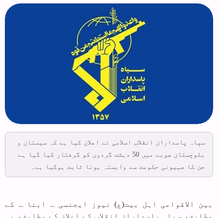
سپاہ پاسداران انقلاب اسلامی نے اعلان کیا ہے کہ سیستان و
بلوچستان صوبے میں 50 دہشت گردوں کو گرفتار کیا گیا ہے
جن کا صہیونی حکومت سے وابستہ ہونا ثابت ہوگیا ہے۔
بین الاقوامی اہل بیت(ع) نیوز ایجنسی ـ ابنا ـ کے
مطابق، سپاہ پاسداران انقلاب کے اعلان کے مطابق، یہ