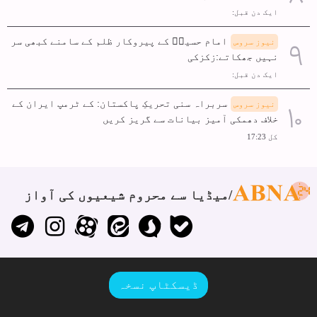
ایک دن قبل:
امام حسینؑ کے پیروکار ظلم کے سامنے کبھی سر
نیوز سروس
نہیں جھکاتے:زکزکی
ایک دن قبل:
سربراہ سنی تحریکِ پاکستان: کے ٹرمپ ایران کے
نیوز سروس
خلاف دھمکی آمیز بیانات سے گریز کریں
کل 17:23
میڈیا سے محروم شیعیوں کی آواز
ڈیسکٹاپ نسخہ