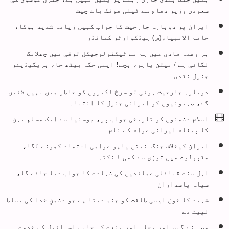
سعودی وزیر دفاع سے ٹیلی فونک بات چیت
ایران پر دوبارہ جارحیت کا جواب کہیں زیادہ شدید ہوگا،
خاتم الانبیاء(ص) ہیڈکوارٹر کمانڈر
ہر وعدہ صادق میں ہم نے ٹیکنولوجیکل ترقی میں چھلانگ
لگائی ہے / نیتن یاہو، بچے! اپنی جگہ بیٹھ جا، بریگیڈیئر
جنرل نقدی
دوبارہ جارحیت ہوئی تو سرخ لکیروں کو خاطر میں نہیں لائیں
گے، صہیونیوں کو ایرانی جنرل کا انتباہ
اسلام دشمنوں کو تاریخی جواب پر، بوسنیا سے ایک مسلم بہن
کا پیغام ایرانی عوام کے نام
ایران کیخلاف جنگ: نیتن یاہو عوامی اعتماد کھونے لگا،
مقبولیت میں تیزی سے کمی + نکتہ
اہل سنت قبائلی عمائدین کی شہادت کا جواب دیا جائے گا،
سپاہ پاسداران
شہید کا خون ایسی طاقت کو جنم دیتا ہے جو دشمنِ خدا کی بساط
لپیٹ دے
مصر نے گیس اور بجلی اور صنعت کی چابی اسرائیل کی خدمت