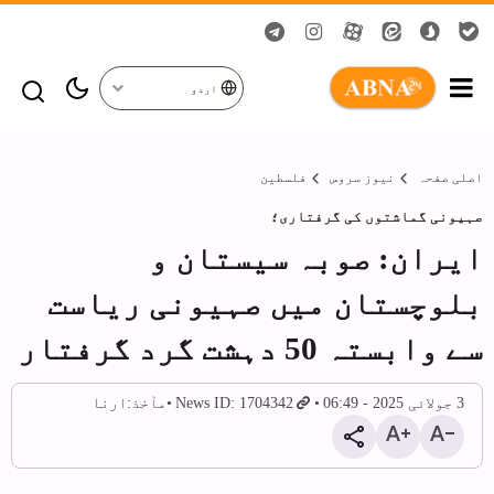
اردو
اصلی صفحہ
نیوز سروس
فلسطین
صہیونی گماشتوں کی گرفتاری؛
ایران: صوبہ سیستان و
بلوچستان میں صہیونی ریاست
سے وابستہ 50 دہشت گرد گرفتار
3 جولائی 2025 - 06:49
News ID: 1704342
مآخذ:
ارنا