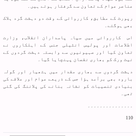
عناصر عوام کے تعاون سے گرفتار ہوئے ہیں۔
رپورٹ کے مطابق، کارروائی کے وقت دو دہشت گرد ہلاک
بھی ہوگئے۔
اس کارروائی میں سپاہ پاسداران انقلاب، وزارت
اطلاعات اور پولیس انٹیلی جنس کے اہلکاروں نے
تعاون کیا اور صہیونیوں سے وابستہ دہشت گردوں کے
نیٹ ورک کو بھاری نقصان پہنچایا گیا۔
دہشت گردوں سے بھاری مقدار میں ہتھیار اور گولہ
بارود بھی برآمد ہؤا جس کے ذریعے عوام اور علاقے کی
بنیادی تنصیبات کو نشانہ بنانے کی پلاننگ کی گئی
تھی۔
۔۔۔۔۔۔۔۔۔۔۔۔۔۔۔
110