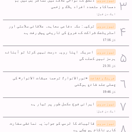
دمشق کے نواحی علاقے میں مسافر بس میں بم
نیوز سروس
دھماکا، متعدد افراد ہلاک و زخمی
ایک دن قبل:
ترکیہ: مکہ دفاعی معاہدہ علاقائی سلامتی اور
نیوز سروس
اسٹریٹجک شراکت کے فروغ کی تاریخی پیش رفت ہے
کل 17:16
امریکہ اپنا رویہ درست نہیں کرتا تو آبنائے
نیوز سروس
ہرمز نہیں کھلے گی
کل 21:31
«نورالانوار؛ ترجمۂ عبقات الانوار» کی
فرہنگ و ثقافت
چھٹی جلد شائع ہوگئی
کل 19:46
ایرانی فوج مکمل طور پر تیار ہے
نیوز سروس
ایک دن قبل:
قالیباف کا ٹرمپ کو جواب: یہ نمائشی سفارت
نیوز سروس
کاری ناکام ہو چکی ہے