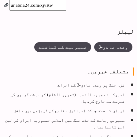
لیبلز
وعدہ صادق-3
صہیونیت کے گماشتے
متعلقہ خبریں۔
غزہ جنگ پر وعدہ صادق-3 کے اثرات
امریکہ نے جبہۃ النصرہ (تحریر الشام) کو دہشت گردوں کی
فہرست سے خارج کردیا!
ایران کے خلاف جنگ؛ اسرائیل مفلوج کن ڈیوڑھی میں داخل
صہیونی ریاست کے خلاف جنگ میں اسلامی جمہوریہ ایران کی تین
اہم کامیابیاں
ہمیں جنگ بندی جاری رہنے پر یقین نہیں ہے، جنرل موسوی کی