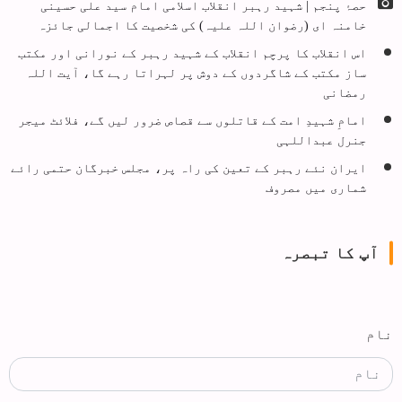
حصۂ پنجم | شہید رہبر انقلاب اسلامی امام سید علی حسینی
خامنہ ای (رضوان اللہ علیہ) کی شخصیت کا اجمالی جائزہ
اس انقلاب کا پرچم انقلاب کے شہید رہبر کے نورانی اور مکتب
ساز مکتب کے شاگردوں کے دوش پر لہراتا رہے گا، آیت اللہ
رمضانی
امامِ شہیدِ امت کے قاتلوں سے قصاص ضرور لیں گے، فلائٹ میجر
جنرل عبداللہی
ایران نئے رہبر کے تعین کی راہ پر، مجلس خبرگان حتمی رائے
شماری میں مصروف
آپ کا تبصرہ
نام