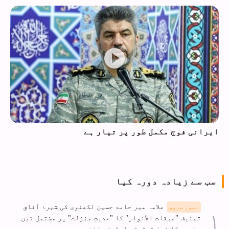
ایرانی فوج مکمل طور پر تیار ہے
سب سے زیادہ دورہ کیا
علامہ میر حامد حسین لکھنوی کی شہرۂ آفاق
نیوز سروس
تصنیف "عبقات الأنوار" کا "حدیثِ منزلت" پر مشتمل تین
جلدوں کا نیا تحقیقی ایڈیشن شائع