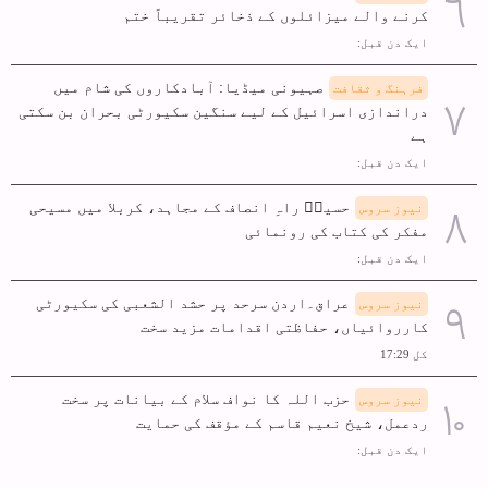
کرنے والے میزائلوں کے ذخائر تقریباً ختم
ایک دن قبل:
صہیونی میڈیا: آبادکاروں کی شام میں
فرہنگ و ثقافت
دراندازی اسرائیل کے لیے سنگین سکیورٹی بحران بن سکتی
ہے
ایک دن قبل:
حسینؑ راہِ انصاف کے مجاہد، کربلا میں مسیحی
نیوز سروس
مفکر کی کتاب کی رونمائی
ایک دن قبل:
عراق۔اردن سرحد پر حشد الشعبی کی سکیورٹی
نیوز سروس
کارروائیاں، حفاظتی اقدامات مزید سخت
کل 17:29
حزب اللہ کا نواف سلام کے بیانات پر سخت
نیوز سروس
ردعمل، شیخ نعیم قاسم کے مؤقف کی حمایت
ایک دن قبل: