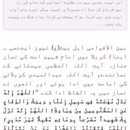
اور تیرے بندوں میں سے مظلوم انسانوں کے دفاع کی راہ
میں قربان کر دی؛ اے معبود! وہ شہید ہوکر تیرے پاس آیا،
اپنے خون میں ڈوبا ہؤا؛ پیشقدمی کرتا ہؤا، جنگ سے پیچھے
ہٹے بغیر۔۔۔
بین الاقوامی اہل بیت(ع) نیوز ایجنسی ـ
ابنا؛ کربلا میں امامِ شہیدِ امت کی نماز
جنازہ آیت اللہ العظمی سیستانی کے
نمائندے، آیت اللہ عبدالمہدی کربلائی
کی امامت میں ادا ہوئی اور انھوں نے
نماز میں یہ الفاظ ادا کئے
"اللٰهُمَّ إِنَّهُ
بَذَلَ مُهْجَتَهُ فِي سَبِيلِ إِعْلَاءِ دِينِكَ وَالدِّفَاعِ
عَنِ المَظْلُومِينَ مِنْ عِبَادِكَ؛ اللٰهُمَّ إِنَّهُ نَزَلَ
بِكَ شَهِیداً مُضَرَّجاً بِدِمَائِهِ مُقْبِلاً غَیْرَ مُدْبِرٍ؛
اللٰهُمَّ فَتَقَبَّلْهُ وَاحْشُرْهُ مَعَ مَنْ يَتَوَلَّاهُ