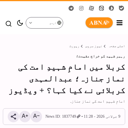
اردو
اصلی صفحہ
نیوز سروس
رپورٹ
رہبر شہید کو خراج عقیدت؛
کربلا میں امامِ شہیدِ امت کی
نماز جنازہ؛ عبدالمہدی
کربلائی نے کیا کہا؟ + ویڈیوز
امامِ شہیدِ امت کی نماز جنازہ
9 جولائی 2026 - 11:28
News ID: 1837749