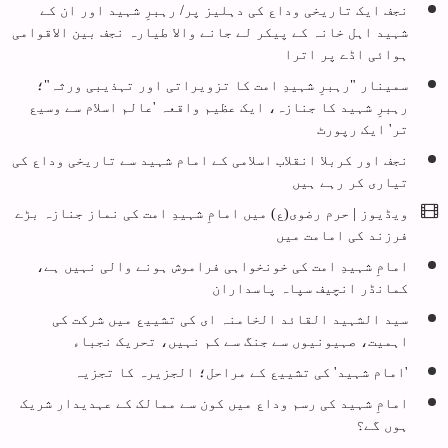
نجف ایک تاریخی وداع کی دہلیز پر/ رہبرِ شہید اور ان کے
شہید اہل خانہ کے پیکر لے جانے والا طیارہ نجف بین الاقوامی
ہوائی اڈے پر اترا
سمینار "رہبرِ شہیدِ امت کا تزویراتی اور تہذیبی ورثہ"؛
رہبرِ شہید کا جنازہ، ایک عظیم واقعہ 'عالم اسلام سے وسیع
تر' ایک رپورٹ
نجف اور کربلا انقلاب اسلامی کے امام شہید سے تاریخی وداع کی
تیاری کر رہے ہیں
ویڈیوز | حرم رضوی(ع) میں امامِ شہیدِ امت کی نماز جنازہ بڑے
فرزند کی امامت میں
امامِ شہیدِ امت کی خونخواہی فراموش ہونے والی نہیں ہے،
کمانڈر انچیف سپاہ پاسداران
سید الشہید القائد الخامنہ ای کی تشییع میں شرکت کی
اہمیت، صہیونیوں سے جنگ سے کم نہیں، تحریک نجباء
'امام شہید' کی تشییع کے مراحل؛ الجزیرہ کا تجزیہ
امامِ شہید کی رسم وداع میں کون سے ممالک کے عہدیدار شریک
ہوں گے؟