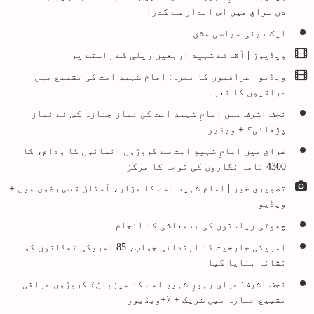
دن عراق میں اس انداز سے گذرا
ایک دینی-سیاسی مشق
ویڈیوز | آقائے شہید اربعین ریلی کے راستے پر
ویڈیو | عراقیوں کا نعرہ: امامِ شہیدِ امت کی تشییع میں
عراقیوں کا نعرہ
نجف اشرف میں امامِ شہیدِ امت کی نماز جنازہ کس نے نماز
پڑھائی؟ + ویڈیو
عراق میں امامِ شہیدِ امت سے کروڑوں انسانوں کا وداع، کا
4300 نامہ نگاروں کی توجہ کا مرکز
تصویری خبر | امام شہید امت کا مزار، آستان قدس رضوی میں +
ویڈیو
چھوٹی ریاستوں کی بدمعاشی کا انجام
امریکی جارحیت کا ابتدائی جواب، 85 امریکی ٹھکانوں کو
نشانہ بنایا گیا
نجف اشرف: عراق رہبرِ شہیدِ امت کا میزبان؛ کروڑوں عراقی
تشییع جنازہ میں شریک + 7+ویڈیوز