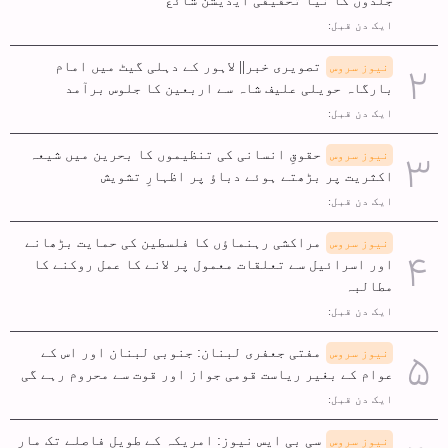
ایک دن قبل:
تصویری خبر|| لاہور کے دہلی گیٹ میں امام
نیوز سروس
بارگاہ حویلی علیف شاہ سے اربعین کا جلوس برآمد
ایک دن قبل:
حقوقِ انسانی کی تنظیموں کا بحرین میں شیعہ
نیوز سروس
اکثریت پر بڑھتے ہوئے دباؤ پر اظہارِ تشویش
ایک دن قبل:
مراکشی رہنماؤں کا فلسطین کی حمایت بڑھانے
نیوز سروس
اور اسرائیل سے تعلقات معمول پر لانے کا عمل روکنے کا
مطالبہ
ایک دن قبل:
مفتی جعفری لبنان: جنوبی لبنان اور اس کے
نیوز سروس
عوام کے بغیر ریاست قومی جواز اور قوت سے محروم رہے گی
ایک دن قبل:
سی بی ایس نیوز: امریکہ کے طویل فاصلے تک مار
نیوز سروس