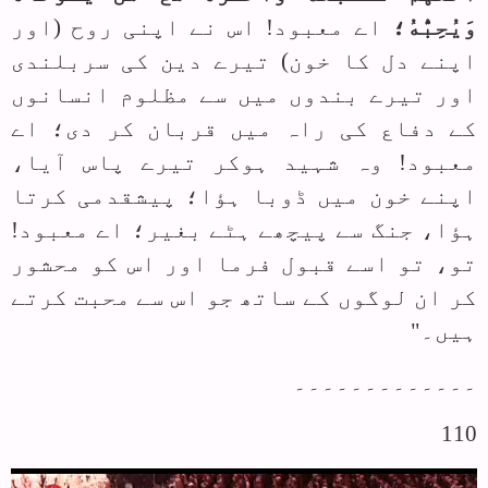
وَيُحِبُّهُ؛
اے معبود! اس نے اپنی روح (اور
اپنے دل کا خون) تیرے دین کی سربلندی
اور تیرے بندوں میں سے مظلوم انسانوں
کے دفاع کی راہ میں قربان کر دی؛ اے
معبود! وہ شہید ہوکر تیرے پاس آیا،
اپنے خون میں ڈوبا ہؤا؛ پیشقدمی کرتا
ہؤا، جنگ سے پیچھے ہٹے بغیر؛ اے معبود!
تو، تو اسے قبول فرما اور اس کو محشور
کر ان لوگوں کے ساتھ جو اس سے محبت کرتے
ہیں۔"
۔۔۔۔۔۔۔۔۔۔۔۔۔
110