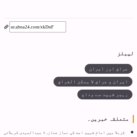
لیبلز
عراق اور ایران
ایران و عراق لا یمکن الفراق
رہبر شہید سے وداع
متعلقہ خبریں۔
کربلا میں امامِ شہیدِ امت کی نماز جنازہ؛ عبدالمہدی کربلائی