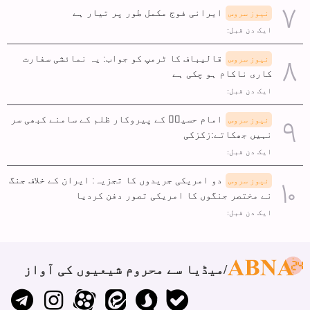
ایرانی فوج مکمل طور پر تیار ہے
نیوز سروس
ایک دن قبل:
قالیباف کا ٹرمپ کو جواب: یہ نمائشی سفارت
نیوز سروس
کاری ناکام ہو چکی ہے
ایک دن قبل:
امام حسینؑ کے پیروکار ظلم کے سامنے کبھی سر
نیوز سروس
نہیں جھکاتے:زکزکی
ایک دن قبل:
دو امریکی جریدوں کا تجزیہ: ایران کے خلاف جنگ
نیوز سروس
نے مختصر جنگوں کا امریکی تصور دفن کردیا
ایک دن قبل:
میڈیا سے محروم شیعیوں کی آواز