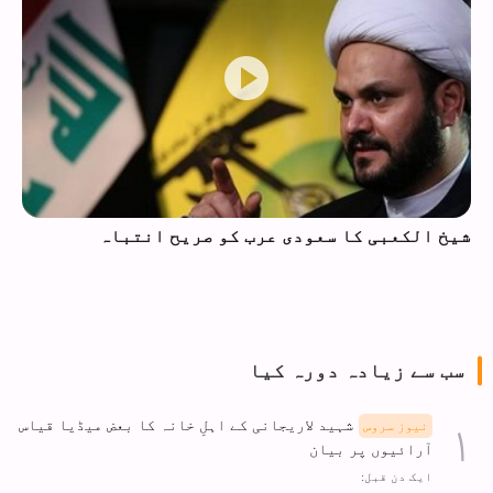
شیخ الکعبی کا سعودی عرب کو صریح انتباہ
سب سے زیادہ دورہ کیا
شہید لاریجانی کے اہلِ خانہ کا بعض میڈیا قیاس
نیوز سروس
آرائیوں پر بیان
ایک دن قبل: