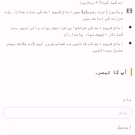
نے کیا کہا؟ + ویڈیوز
ویڈیوز | حرم رضوی(ع) میں امامِ شہیدِ امت کی نماز جنازہ بڑے
فرزند کی امامت میں
امامِ شہیدِ امت کی خونخواہی فراموش ہونے والی نہیں ہے،
کمانڈر انچیف سپاہ پاسداران
امامِ شہیدِ امت کے قاتلوں سے قصاص ضرور لیں گے، فلائٹ میجر
جنرل عبداللہی
آپ کا تبصرہ
نام
ایمیل