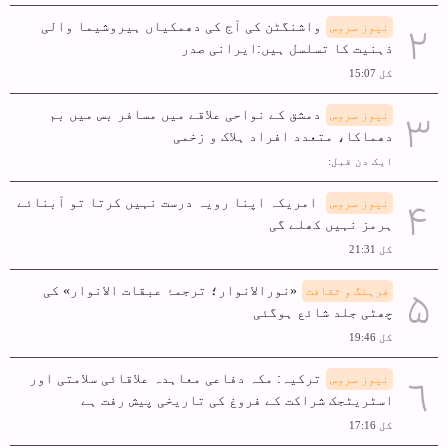
واشنگٹن کی آج کی دھمکیاں ہیروشیما والی
نیوز سروس
ذہنیت کا تسلسل ہیں:ایرانی صدر
کل 15:07
دمشق کے نواحی علاقے میں مسافر بس میں بم
نیوز سروس
دھماکا، متعدد افراد ہلاک و زخمی
ایک دن قبل:
امریکہ اپنا رویہ درست نہیں کرتا تو آبنائے
نیوز سروس
ہرمز نہیں کھلے گی
کل 21:31
«نورالانوار؛ ترجمۂ عبقات الانوار» کی
فرہنگ و ثقافت
چھٹی جلد شائع ہوگئی
کل 19:46
ترکیہ: مکہ دفاعی معاہدہ علاقائی سلامتی اور
نیوز سروس
اسٹریٹجک شراکت کے فروغ کی تاریخی پیش رفت ہے
کل 17:16