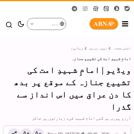
اردو
اصلی صفحہ
نیوز سروس
ویڈیوز
امامِ شہیدِ امت کی تشییع جنازہ
ویڈیو | امامِ شہیدِ امت کی
تشییع جنازہ کے موقع پر بدھ
کا دن عراق میں اس انداز سے
گذرا
آرزو پوری ہو گئی امام شہید کی، زیارتوں پر جاکر