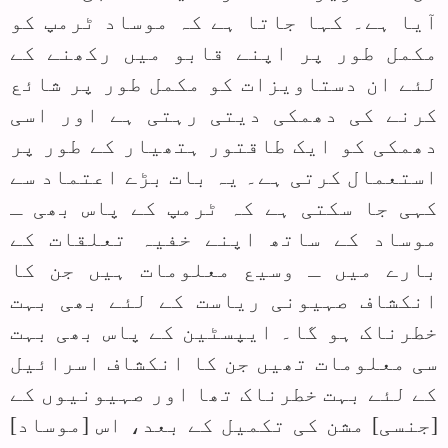
آیا ہے۔ کہا جاتا ہے کہ موساد ٹرمپ کو
مکمل طور پر اپنے قابو میں رکھنے کے
لئے ان دستاویزات کو مکمل طور پر شائع
کرنے کی دھمکی دیتی رہتی ہے اور اسی
دھمکی کو ایک طاقتور ہتھیار کے طور پر
استعمال کرتی ہے۔ یہ بات بڑے اعتماد سے
کہی جا سکتی ہے کہ ٹرمپ کے پاس بھی ـ
موساد کے ساتھ اپنے خفیہ تعلقات کے
بارے میں ـ وسیع معلومات ہیں جن کا
انکشاف صہیونی ریاست کے لئے بھی بہت
خطرناک ہو گا۔ ایپسٹین کے پاس بھی بہت
سی معلومات تھیں جن کا انکشاف اسرائیل
کے لئے بہت خطرناک تھا اور صہیونیوں کے
[جنسی] مشن کی تکمیل کے بعد، اس [موساد]