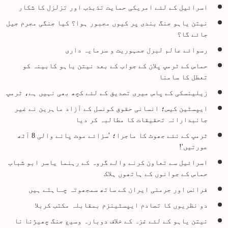
اسرائیل کے لئے امریکی حمایت تذبذب اور تزلزل کا شکار
نیتن یاہو جنگ بندی پر کیوں مجبور ہوا؟ کیا جنگی مجرم جیل
جائے گا؟
رسوائے عالم لبرل جمہوریت و سرمایہ داری
حماس کے ٹرمپ پلان کے جواب کے بعد نیتن یاہو کابینہ کو
تعطل کا سامنا
زیلینسکی کے پاس میری تصدیق کے لئے کچھ بھی نہیں ہے، ٹرمپ
ایپسٹین کیس؛ انسانی حقوق کونسل کے آزاد ماہرین نے غیر
جانبدارانہ تحقیقات کا مطالبہ کر دیا
ٹرمپ کے نئے جھوٹ کا ماجرا؛ 'سزائے موت پانے والی 8 آٹھ
عورتیں'!
اسرائیل سے تعاون کرنے والے گروہ کے رہنما یاسر ابو شباب
حماس کے جوانوں کے ہاتھوں ہلاک
فرانس اور جرمنی ایران کے ساتھ سمجھوتہ چـاہتے ہیں
دو نظریوں کا تصادم ایپسٹینزم بمقابلہ مکتب کربلا
نیتن یاہو کے لئے غزہ کے خلاف دوبارہ وسیع جنگ چھیڑنا نا