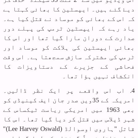
دیۓ گئے ہیں۔ ایپسٹین کا بھائی کہتا ہے
کہ اس کے بھائی کو موساد نے قتل کیا ہے۔
یاد رہے کہ ایپسٹین ٹرمپ کی پہلے دور
صدارت کے دوران مارا گیا تھا اور اس کا
بھائی ایپسٹین کی ہلاکت کو موساد اور
ٹرمپ کی مشترکہ سازش سمجھتا ہے۔ اس وقت
فحاشی کے جزیرے کے دستاویزات کا
انکشاف نہیں ہؤا تھا۔
4. اب اس واقعے پر ایک نظر ڈالیں۔
امریکہ کے 35ویں صدر جان ایف کینیڈی کو
بھی 1963 میں امریکی ریاست ٹیکساس کے
شہر ڈیلاس میں قتل کر دیا گیا تھا۔ اس کا
قاتل "ہاروی اوسوالڈ (
Lee Harvey Oswald
)"