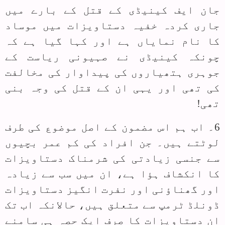
جان ایف کینیڈی کے قتل کے بارے میں
جاری کردہ خفیہ دستاویزات میں موساد
کا نام نمایاں ہے اور کہا گیا ہے کہ
چونکہ کینیڈی نے صہیونی ریاست کے
جوہری ہتھیاروں کی پیداوار کی مخالفت
کی تھی اور یہی ان کے قتل کی وجہ بنی
تھی!
6۔ اب ہم اس مضمون کے اصل موضوع کی طرف
لوٹتے ہیں۔ جن افراد کی کم عمر بچیوں
سے جنسی زیادتی کی شرمناک دستاویزات
کا انکشاف ہؤا ہے، ان میں سب سے زیادہ
اور گھناؤنی اور نفرت انگیز دستاویزات
ڈونلڈ ٹرمپ سے متعلق ہیں، حالانکہ اب تک
ان دستاویزات کا صرف ایک حصہ ہی سامنے