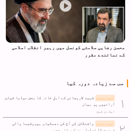
عراقی شیعہ سیاسی دھڑے کا اسلحہ جمع کرانے کے
منصوبے پر ردعمل
سب سے زیادہ دورہ کیا
شہید لاریجانی کے اہلِ خانہ کا بعض میڈیا قیاس
نیوز سروس
آرائیوں پر بیان
ایک دن قبل:
واشنگٹن کی آج کی دھمکیاں ہیروشیما والی
نیوز سروس
ذہنیت کا تسلسل ہیں:ایرانی صدر