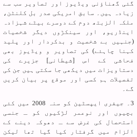
گئی گھناؤنی ویڈیوز اور تصاویر سب سے
زیادہ ہیں۔ سابق امریکی صدر بل کلنٹن،
ملکہ الزبتھ دوم کے دوسرے بیٹے شہزادہ
اینڈریو، اور سینکڑوں دیگر شخصیات
(جنہیں بے شخصیت و بدکردار اور پلید
کہنا چاہئے) کی تصاویر و ویڈیوز بھی
فحاشی کے اس [شیطانی] جزیرے کی
دستاویزات میں دیکھی جا سکتی ہیں جن کی
تفصیلات ہم کسی اور موقع پر بیان کریں
گے۔
3۔ جیفری ایپسٹین کو سنہ 2008 میں کئی
بچیوں اور نوعمر لڑکیوں کو ـ جنسی
استحصال کی غرض سے ـ دھوکہ دینے کے
الزام میں گرفتار کیا گیا تھا لیکن