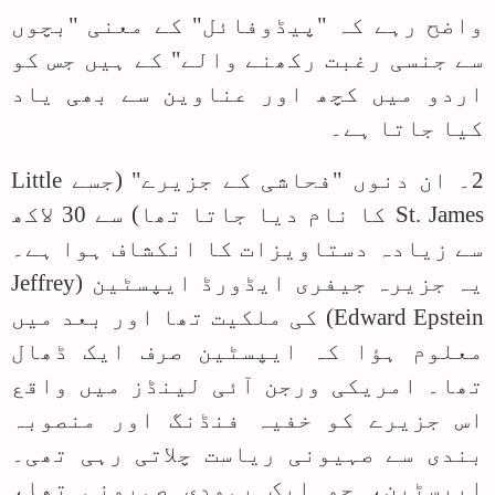
واضح رہے کہ "پیڈوفائل" کے معنی "بچوں
سے جنسی رغبت رکھنے والے" کے ہیں جس کو
اردو میں کچھ اور عناوین سے بھی یاد
کیا جاتا ہے۔
2۔ ان دنوں "فحاشی کے جزیرے" (جسے
Little
St. James
کا نام دیا جاتا تھا) سے 30 لاکھ
سے زیادہ دستاویزات کا انکشاف ہوا ہے۔
یہ جزیرہ جیفری ایڈورڈ ایپسٹین (
Jeffrey
Edward Epstein
) کی ملکیت تھا اور بعد میں
معلوم ہؤا کہ ایپسٹین صرف ایک ڈھال
تھا۔ امریکی ورجن آئی لینڈز میں واقع
اس جزیرے کو خفیہ فنڈنگ اور منصوبہ
بندی سے صہیونی ریاست چلاتی رہی تھی۔
ایپسٹین، جو ایک یہودی صہیونی تھا،