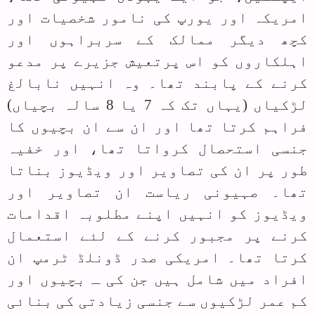
امریکہ اور یورپ کی نامور شخصیات اور
کچھ دیگر ممالک کے سربراہوں اور
اہلکاروں کو اس پرتعیش جزیرے پر مدعو
کرنے کے پابند تھا۔ وہ انہیں نابالغ
لڑکیاں (یہاں تک کہ 7 یا 8 سالہ بچیاں)
فراہم کرتا تھا اور ان سے ان بچیوں کا
جنسی استحصال کرواتا تھا، اور خفیہ
طور پر ان کی تصاویر اور ویڈیوز بناتا
تھا۔ صہیونی ریاست ان تصاویر اور
ویڈیوز کو انہیں اپنے مطلوبہ اقدامات
کرنے پر مجبور کرنے کے لئے استعمال
کرتا تھا۔ امریکی صدر ڈونلڈ ٹرمپ ان
افراد میں شامل ہیں جن کی ـ بچیوں اور
کم عمر لڑکیوں سے جنسی زیادتی کی بنائی