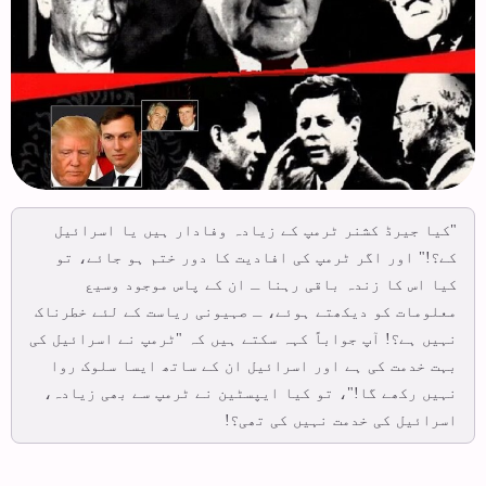
"کیا جیرڈ کشنر ٹرمپ کے زیادہ وفادار ہیں یا اسرائیل
کے؟!" اور اگر ٹرمپ کی افادیت کا دور ختم ہو جائے، تو
کیا اس کا زندہ باقی رہنا ـ ان کے پاس موجود وسیع
معلومات کو دیکھتے ہوئے، ـ صہیونی ریاست کے لئے خطرناک
نہیں ہے؟! آپ جواباً کہہ سکتے ہیں کہ "ٹرمپ نے اسرائیل کی
بہت خدمت کی ہے اور اسرائیل ان کے ساتھ ایسا سلوک روا
نہیں رکھے گا!"، تو کیا ایپسٹین نے ٹرمپ سے بھی زیادہ،
اسرائیل کی خدمت نہیں کی تھی؟!