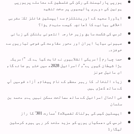
یورپی پارلیمنٹ کی رکن کی فلسطین کے معاملے پریورپی
یونین کی دوہری پالیسیوں پر سخت تنقید
ایڈورڈ سعید کے اوریئنٹلزم سے ایپسٹین فائلز تک: مغربی
اخلاقی بیانیے کا ڈھانچہ کیسے منہدم ہؤا؟
ٹرمپ کی شکست سابق وزیر خارجہ انتھونی بلنکن کی زبانی
صہیونی میڈیا ایران اور محور مقاومت کی فوجی تیاریوں سے
خوفزدہ
حصۂ چہارم | امریکی انقلابیوں نے ثابت کیا ہے کہ "امریکہ
بڑا شیطان کیوں ہے"، / اسرائیل 2028ع‍ میں ختم ہو جائے گا،
ای مائیل جونز
زیاد النخالہ کا رہبر معظم کے نام پیغام، آزاد قومیں آپ
کے ساتھ کھڑی ہیں
فی الحال اسرائیل کے ساتھ مصالحت ممکن نہیں ہے، محمد بن
سلمان
ایپسٹین کیس کی ہولناک تفصیلات؛ 'عمارت 301' کا راز
ٹرمپ کی دھمکیاں یورپ کو مزید متحد کر رہی ہیں، کرسٹین
لیگارڈ