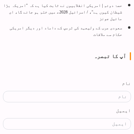
حصۂ دوئم | امریکی انقلابیوں نے ثابت کیا ہے کہ "امریکہ بڑا
شیطان کیوں ہے"، / اسرائیل 2028ع‍ میں ختم ہو جائے گا، ای
مائیل جونز
سعودی عرب کے ولیعہد کی ٹرمپ کے داماد اور دیگر امریکی
حکام سے ملاقات
آپ کا تبصرہ
نام
ایمیل