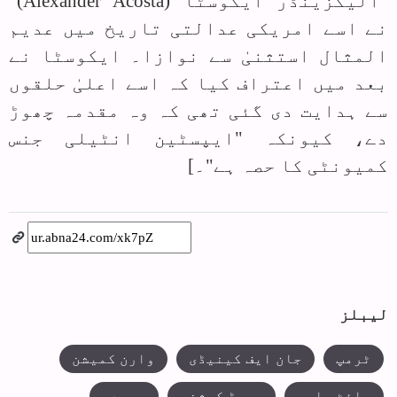
"الیگزینڈر ایکوسٹا (Alexander Acosta)"
نے اسے امریکی عدالتی تاریخ میں عدیم
المثال استثنیٰ سے نوازا۔ ایکوسٹا نے
بعد میں اعتراف کیا کہ اسے اعلیٰ حلقوں
سے ہدایت دی گئی تھی کہ وہ مقدمہ چھوڑ
دے، کیونکہ "ایپسٹین انٹیلی جنس
کمیونٹی کا حصہ ہے"۔]
لیبلز
ٹرمپ
جان ایف کینیڈی
وارن کمیشن
وائٹ ہاوس
جیرڈ کوشنر
یہودی