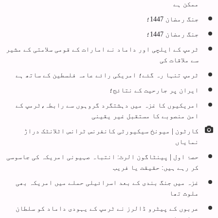
ممکن ہے
جنگ رمضان 1447؛
جنگ رمضان 1447؛
ٹرمپ کے ایلچی اور داماد نے امارات کے قومی سلامتی کے مشیر
سے ملاقات کی
ٹرمپ تنہا رہ گئے؛ امریکی رائے عامہ فلسطین کے ساتھ ہے
ایران پر جارحیت کے نتائج؛
امریکیوں کا غزہ میں دہشتگرد گروہوں سے رابطہ،ٹرمپ کے
امن منصوبے کا مستقبل غیر یقینی
کارٹون | میونخ سیکیورٹی کانفرنس ٹرانس اٹلانٹک دراڑ
نمایاں
حصۂ اول | پینٹاگون الرٹ: انتباہ صہیونی امریکہ کی جاسوسی
کر رہے ہیں: حقیقت یا فریب
غزہ میں جنگ بندی کے بعد اسرائیلی حملے میں امریکہ بھی
ملوث تھا
عربوں کے پیٹرو ڈالرز نے ٹرمپ کے یہودی داماد کو سلطان