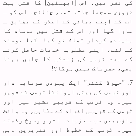
کی نظر میں، اس [ایپسٹین] کا قتل بہت
ضروری سمجھا جاتا تھا، چنانچہ اس کو ـ
اس کے اپنے بھائی کے اعلان کے مطابق ـ
مارا گیا اور اس کے قتل میں موساد کا
بنیادی کردار تھا؛ تو کیا کیا موساد
کے لئے، اپنی مطلوبہ خدمات حاصل کرنے
کے بعد ٹرمپ کی زندگی کا جاری رہنا
بھی، خطرناک نہیں ہوگا؟!
7. "جیرڈ کشنر" ایک یہودی سرمایہ دار
اور ٹرمپ کی بیٹی ایوانکا ٹرمپ کے شوہر
ہیں۔ وہ ٹرمپ کے قریبی مشیر ہیں اور
ٹرمپ کے قریبی افراد کے مطابق، وہ وائٹ
ہاؤس میں سب سے زیادہ اثر و رسوخ رکھتے
ہیں۔ ٹرمپ کے خطوط اور تقریریں وہی