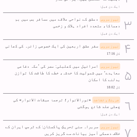
ایک دن قبل:
دمشق کے نواحی علاقے میں مسافر بس میں بم
نیوز سروس
دھماکا، متعدد افراد ہلاک و زخمی
ایک دن قبل:
سفر عشق اربعین کی ایک خصوصی زائرہ کی کھانی
نیوز سروس
کل 17:16
اسرائیل میں کھلبلی: مصر کی ’مکہ دفاعی
نیوز سروس
معاہدے‘ میں شمولیت کا خدشہ، خطے کا طاقت کا توازن
بدلنے کا امکان
کل 18:02
«نورالانوار؛ ترجمۂ عبقات الانوار» کی
فرہنگ و ثقافت
چھٹی جلد شائع ہوگئی
ایک دن قبل:
سربراہ سنی تحریکِ پاکستان: کے ٹرمپ ایران کے
نیوز سروس
خلاف دھمکی آمیز بیانات سے گریز کریں