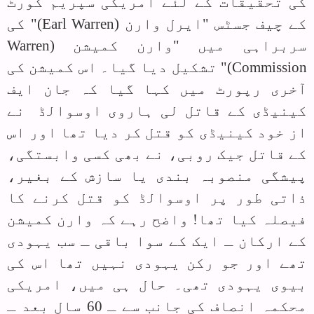
کی تحقیقات کے لئے امریکی سپریم کورٹ
کے چیف جسٹس "ایرل وارن (
Earl Warren
)" کی
سربراہی میں "وارن کمیشن (
Warren
Commission
)" تشکیل دیا گیا۔ اس کمیشن کی
آخری رپورٹ میں کہا گیا کہ جان ایف
کینیڈی کے قاتل لی ہاروی اوسوالڈ نے
از خود کینیڈی کو قتل کر دیا تھا اور اس
کے قاتل جیک روبی، نے بھی کسی وابستگی،
پیشگی منصوبہ بندی یا سازش کے بغیر،
ذاتی طور پر اوسوالڈ کو قتل کرنے کا
فیصلہ کیا تھا! واضح رہے کہ وارن کمیشن
کے ارکان ـ ایک کے سوا باقی ـ سب یہودی
تھے اور جو رکن یہودی نہیں تھا اس کی
بیوی یہودی تھی۔ حال ہی میں، امریکی
محکمہ انصاف کی جانب سے ـ 60 سال بعد ـ