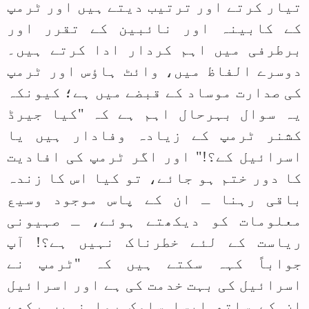
تیار کرتے اور ترتیب دیتے ہیں اور ٹرمپ
کے کابینہ اور نائبین کے تقرر اور
برطرفی میں اہم کردار ادا کرتے ہیں۔
دوسرے الفاظ میں، وائٹ ہاؤس اور ٹرمپ
کی صدارت موساد کے قبضے میں ہے؛ کیونکہ
یہ سوال بہرحال اہم ہے کہ "کیا جیرڈ
کشنر ٹرمپ کے زیادہ وفادار ہیں یا
اسرائیل کے؟!" اور اگر ٹرمپ کی افادیت
کا دور ختم ہو جائے، تو کیا اس کا زندہ
باقی رہنا ـ ان کے پاس موجود وسیع
معلومات کو دیکھتے ہوئے، ـ صہیونی
ریاست کے لئے خطرناک نہیں ہے؟! آپ
جواباً کہہ سکتے ہیں کہ "ٹرمپ نے
اسرائیل کی بہت خدمت کی ہے اور اسرائیل
ان کے ساتھ ایسا سلوک روا نہیں رکھے