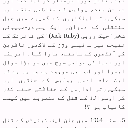
تھا۔ قاتل فوراً گرفتار کر لیا گیا اور
دو دن بعد، پولیس کے حفاظتی حلقے اور
سیکیورٹی اہلکاروں کے گھیرے میں جیل
منتقلی کے دوران، ایک یہودی-صہیونی
شخص "جیک روبی (
Jack Ruby
)" کی فائرنگ کے
نتیجے میں ـ ٹیلی وژن کے لاکھوں ناظرین
کی آنکھوں کے سامنے، مارا گیا۔ امریکہ
اور دنیا کی عوامی سوچ میں جو بڑا سوال
ابھرا اور اب بھی موجود ہے وہ یہ ہے کہ
ایک عام آدمی پولیس کے حلقوں اور
سیکیورٹی اداروں کے حفاظتی حلقے گذر
کر اوسوالڈ کے قتل کے منصوبے میں کیسے
کامیاب ہوا؟!
5۔ سنہ 1964 میں جان ایف کینیڈی کے قتل