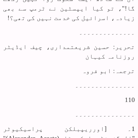
گا!"، تو کیا ایپسٹین نے ٹرمپ سے بھی
زیادہ، اسرائیل کی خدمت نہیں کی تھی؟!
۔۔۔۔۔۔۔۔۔۔۔۔۔۔
تحریر: حسین شریعتمداری، چیف ایڈیٹر
روزنامہ کیہان
ترجمہ: ابو فروہ
۔۔۔۔۔۔۔۔۔۔۔۔۔۔۔
110
۔۔۔۔۔۔۔۔۔۔۔۔۔۔۔
1۔ [اورریپبلکن پراسیکیوٹر