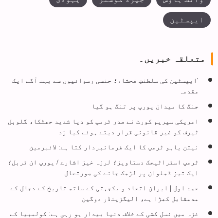
ایپسٹین
متعلقہ خبریں۔
'ایپسٹین کی سلطنتِ فحشاء؛ جنسی رسوائیوں سے بہت آگے ایک
مقدمہ
جنگ کا میدان یورپ پر تنگ ہو گیا
امریکی سپریم کورٹ نے صدر ٹرمپ کو دیا شدید جھٹکا، گلوبل
ٹیرف کو غیر قانونی قرار دیتے ہوئے کیا رَد
نیتن یاہو ٹرمپ کا ایک فرمانبردار کتا ہے: لائبرمین
ٹرمپ اسٹراٹیجک دستاویز؛ لرزہ خیز اشارے / یورپ ان ٹربل؛
ایک تیز ڈھلوان پر لڑھک جانے کی صورتحال
حصۂ اول | ایران اتحاد و یکجہتی کے ساتھ تاریخ کے دجال کے
مدمقابل کھڑا ہے، الیگزینڈر دوگین
​غزہ میں نسل کشی کے خلاف دنیا بیدار ہو رہی ہے: کولمبیا کے