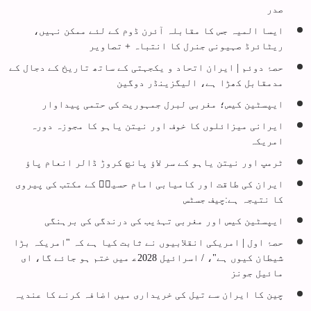
صدر
ایسا المیہ جس کا مقابلہ آئرن ڈوم کے لئے ممکن نہیں،
ریٹائرڈ صہیونی جنرل کا انتباہ + تصاویر
حصۂ دوئم | ایران اتحاد و یکجہتی کے ساتھ تاریخ کے دجال کے
مدمقابل کھڑا ہے، الیگزینڈر دوگین
ایپسٹین کیس؛ مغربی لبرل جمہوریت کی حتمی پیداوار
ایرانی میزائلوں کا خوف اور نیتن یاہو کا مجوزہ دورہ
امریکہ
ٹرمپ اور نیتن یاہو کے سر لاؤ پانچ کروڑ ڈالر انعام پاؤ
ایران کی طاقت اور کامیابی امام حسینؑ کے مکتب کی پیروی
کا نتیجہ ہے:چیف جسٹس
ایپسٹین کیس اور مغربی تہذيب کی درندگی کی برہنگی
حصۂ اول | امریکی انقلابیوں نے ثابت کیا ہے کہ "امریکہ بڑا
شیطان کیوں ہے"، / اسرائیل 2028ع‍ میں ختم ہو جائے گا، ای
مائیل جونز
چین کا ایران سے تیل کی خریداری میں اضافہ کرنے کا عندیہ