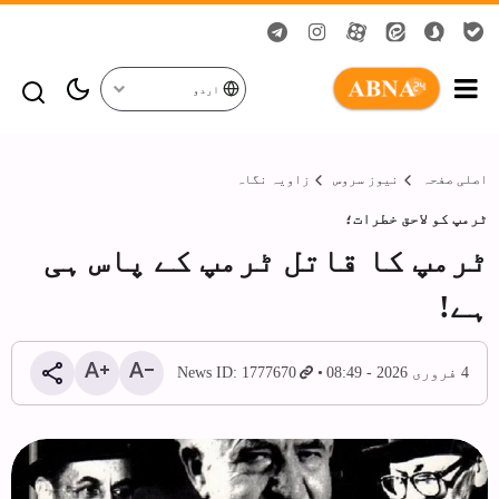
اردو
اصلی صفحہ
نیوز سروس
زاویہ نگاہ
ٹرمپ کو لاحق خطرات؛
ٹرمپ کا قاتل ٹرمپ کے پاس ہی
ہے!
4 فروری 2026 - 08:49
News ID: 1777670