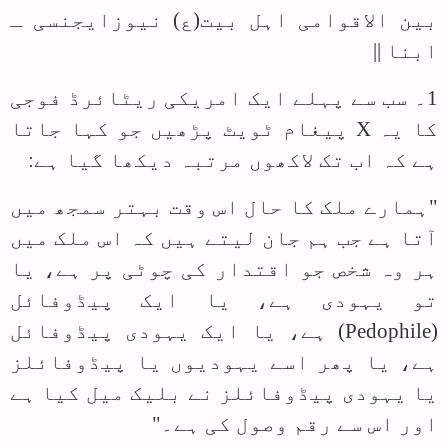
بین الاقوامی اہل بیت(ع) نیوزایجنسی ـ
ابنا ||
1۔ سب سے پہلے ایک امریکی ریٹائرڈ فوجی
کا یہ
X
پیغام ٹویٹ پڑھیں جو کہا جاتا
ہے کہ اب تک لاکھوں مرتبہ دیکھا گیا ہے:
"ہمارے ملک کا حال اس وقت بہتر سمجھ میں
آتا ہے جب ہم جان لیتے ہیں کہ اس ملک میں
ہر وہ شخص جو اقتدار کی چوٹی پر ہے، یا
تو یہودی ہے، یا ایک پیڈوفائل
(
Pedophile
) ہے، یا ایک یہودی پیڈوفائل
ہے، یا پھر اسے یہودیوں یا پیڈوفائلز
یا یہودی پیڈوفائلز نے بلیک میل کیا ہے
اور اس سے رقم وصول کی ہے۔"