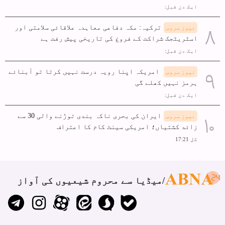
ایک دن قبل:
ترکیہ: مکہ دفاعی معاہدہ علاقائی سلامتی اور
نیوز سروس
اسٹریٹجک شراکت کے فروغ کی تاریخی پیش رفت ہے
ایک دن قبل:
امریکہ اپنا رویہ درست نہیں کرتا تو آبنائے
نیوز سروس
ہرمز نہیں کھلے گی
ایک دن قبل:
ایران کی بحری ناکہ بندی توڑنے والی 30 سے
نیوز سروس
زائد کشتیاں؛ امریکی سینٹ کام کا اعتراف
کل 17:21
میڈیا سے محروم شیعیوں کی آواز