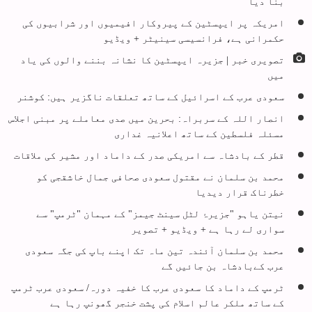
بنا دیا
امریکہ پر ایپسٹین کے پیروکار افیمیوں اور شرابیوں کی
حکمرانی ہے، فرانسیسی سینیٹر + ویڈیو
تصویری خبر | جزیرہ ایپسٹین کا نشانہ بننے والوں کی یاد
میں
سعودی عرب کے اسرائیل کے ساتھ تعلقات ناگزیر ہیں: کوشنر
انصار اللہ کے سربراہ: بحرین میں صدی معاملے پر مبنی اجلاس
مسئلہ فلسطین کے ساتھ اعلانیہ غداری
قطر کے بادشاہ سے امریکی صدر کے داماد اور مشیر کی ملاقات
محمد بن سلمان نے مقتول سعودی صحافی جمال خاشقجی کو
خطرناک قرار دیدیا
نیتن یاہو "جزیرۂ لٹل سینٹ جیمز" کے مہمان "ٹرمپ" سے
سواری لے رہا ہے + ویڈیو + تصویر
محمد بن سلمان آئندہ تین ماہ تک اپنے باپ کی جگہ سعودی
عرب کےبادشاہ بن جائیں گے
ٹرمپ کے داماد کا سعودی عرب کا خفیہ دورہ/ سعودی عرب ٹرمپ
کے ساتھ ملکر عالم اسلام کی پشت خنجر گھونپ رہا ہے