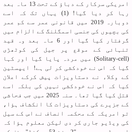
امریکی سرکار کے دباؤ کے تحت 13 ماہ بعد
رہا کر دیا گیا! (1) یہاں تک کہ اسے
دوبارہ 2019 میں قانونی عمر سے کم عمر
کی بچیوں کی جنسی اسمگلنگ کے الزام میں
گرفتار کیا گیا اور 6 ماہ بعد وہ قید
تنہائی کے موقع پر جیل کی کوٹھڑی
(
Solitary-cell
) میں مردہ پایا گیا اور کہا
گیا کہ اس نے خودکشی کر لی ہے! ایپسٹین
کے وکلاء نے دستاویزات پیش کرکے اعلان
کیا کہ اس نے خودکشی نہیں کی بلکہ اسے
قتل کیا گیا تھا۔ سنہ 2025 میں جب فحاشی
کے جزیرے کی دستاویزات کا انکشاف ہؤا،
تو امریکہ کے محکمہ انصاف نے اس کے سیل
کی ویڈیو جاری کر دی لیکن معلوم ہؤا کہ
اس ویڈیو میں سے "2 منٹ 53 سیکنڈ" حذف کر