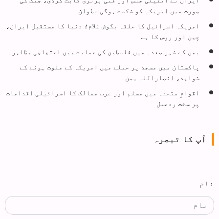
صورت میں امریکہ کو شکست ہوگی:عطوان
امریکہ اسرائیل کا حلقہ بگوش غلام؛ دنیا کا مستقبل ایران،
چین اور روس کا ہے
یمن کے شہر صعدہ میں فلسطین کی حمایت میں احتجاجی مظاہرہ
پاکستان میں مسجد پر حملے میں امریکہ کے ملوث ہونے کے
شواہد، انصاراللہ یمن
اقوامِ متحدہ میں مسلم اور عرب ممالک کا اسرائیلی اقدامات
پر سخت ردعمل
آپ کا تبصرہ
نام