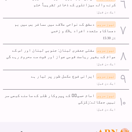
کرنے والے میزائلوں کے ذخائر تقریباً ختم
ایک دن قبل:
دمشق کے نواحی علاقے میں مسافر بس میں بم
نیوز سروس
دھماکا، متعدد افراد ہلاک و زخمی
کل 15:30
مفتی جعفری لبنان: جنوبی لبنان اور اس کے
نیوز سروس
عوام کے بغیر ریاست قومی جواز اور قوت سے محروم رہے گی
ایک دن قبل:
ایرانی فوج مکمل طور پر تیار ہے
نیوز سروس
ایک دن قبل:
امام حسینؑ کے پیروکار ظلم کے سامنے کبھی سر
نیوز سروس
نہیں جھکاتے:زکزکی
ایک دن قبل: