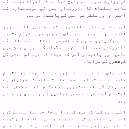
کی وزارتِ خارجہ نے واضح کیا ہے کہ اقوامِ متحدہ کے
ساتھ تعلقات کا دارومدار یمن کی خودمختاری کے
احترام اور ملکی قوانین کی پابندی پر ہے۔
خبر رساں ادارے المسیرہ کے مطابق، نائب وزیر
خارجہ عبدالواحد ابو راس نے یمن میں اقوامِ متحدہ
کے سیکریٹری جنرل کے خصوصی نمائندے کے دفتر کے
ڈائریکٹر محمد الغنام سے ملاقات کے دوران یمن میں
جامع اور پائیدار امن کے قیام کے لیے اس دفتر کی
کوششوں کو سراہا۔
ابو راس نے اس بات پر زور دیا کہ صنعاء، اقوامِ
متحدہ کے ساتھ ایسے صحت مند تعلقات کا خواہاں ہے
جو یمن کی خودمختاری، استحکام اور سلامتی کے
احترام اور اس کے قومی قوانین کی پابندی پر مبنی
ہوں۔
انہوں نے کہا کہ یمن کی وزارتِ خارجہ ملک میں سرگرم
انسانی تنظیموں کو تمام ضروری سہولیات فراہم کرنے
کے لیے پرعزم ہے تاکہ وہ اپنے انسانی فرائض انجام