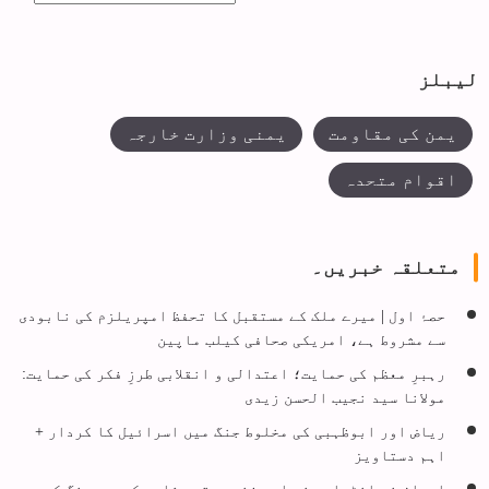
لیبلز
یمن کی مقاومت
یمنی وزارت خارجہ
اقوام متحدہ
متعلقہ خبریں۔
حصۂ اول | میرے ملک کے مستقبل کا تحفظ امپریلزم کی نابودی
سے مشروط ہے، امریکی صحافی کیلب ماپین
رہبرِ معظم کی حمایت؛ اعتدالی و انقلابی طرزِ فکر کی حمایت:
مولانا سید نجیب الحسن زیدی
ریاض اور ابوظہبی کی مخلوط جنگ میں اسرائیل کا کردار +
اہم دستاویز
ایران نے انٹیلی جنس اور فنی برتری ثابت کردی، جنگ کی