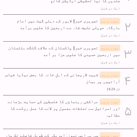
جلدوں کا نیا تحقیقی ایڈیشن شائع
ایک دن قبل:
تصویری خبر|| لاہور کے دہلی گیٹ میں امام
نیوز سروس
بارگاہ حویلی علیف شاہ سے اربعین کا جلوس برآمد
ایک دن قبل:
تصویری خبر|| پاکستان کے علاقے گلگت بلتستان
نیوز سروس
میں اربعین حسینی کا جلوس عزا بر آمد
ایک دن قبل:
شہید لاریجانی کے اہلِ خانہ کا بعض میڈیا قیاس
نیوز سروس
آرائیوں پر بیان
کل 14:24
مراکشی رہنماؤں کا فلسطین کی حمایت بڑھانے
نیوز سروس
اور اسرائیل سے تعلقات معمول پر لانے کا عمل روکنے کا
مطالبہ
ایک دن قبل:
سی بی ایس نیوز: امریکہ کے طویل فاصلے تک مار
نیوز سروس