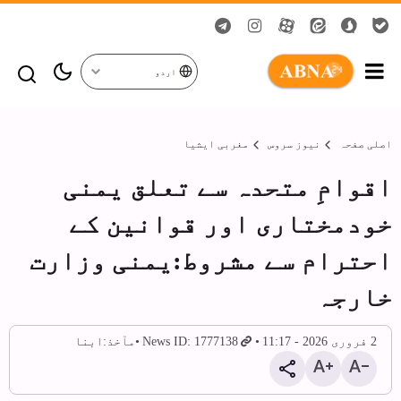
اردو
اصلی صفحہ
نیوز سروس
مغربی ایشیا
اقوامِ متحدہ سے تعلق یمنی
خودمختاری اور قوانین کے
احترام سے مشروط:یمنی وزارت
خارجہ
2 فروری 2026 - 11:17
News ID: 1777138
مآخذ:
ابنا