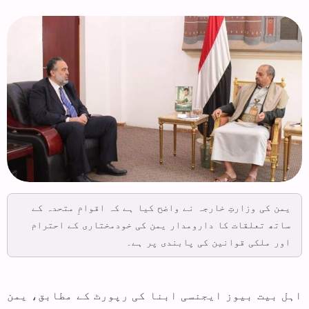
یمن کی وزارتِ خارجہ نے واضح کیا ہے کہ اقوامِ متحدہ کے
ساتھ تعلقات کا دارومدار یمن کی خودمختاری کے احترام
اور ملکی قوانین کی پابندی پر ہے۔
اہل بیت بیوز ایجنسی ابنا کی رپورٹ کے مطابق، یمن