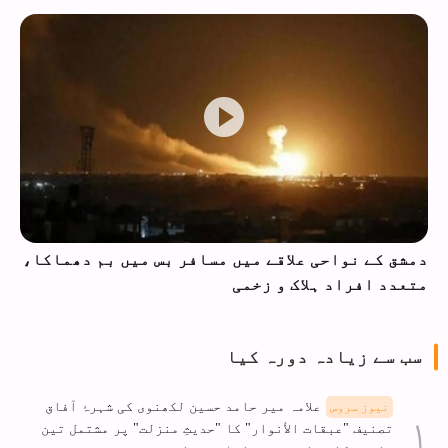
دمشق کے نواحی علاقے میں مسافر بس میں بم دھماکا،
متعدد افراد ہلاک و زخمی
سب سے زیادہ دورہ کیا
علامہ میر حامد حسین لکھنوی کی شہرۂ آفاق
نیوز سروس
تصنیف "عبقات الأنوار" کا "حدیثِ منزلت" پر مشتمل تین