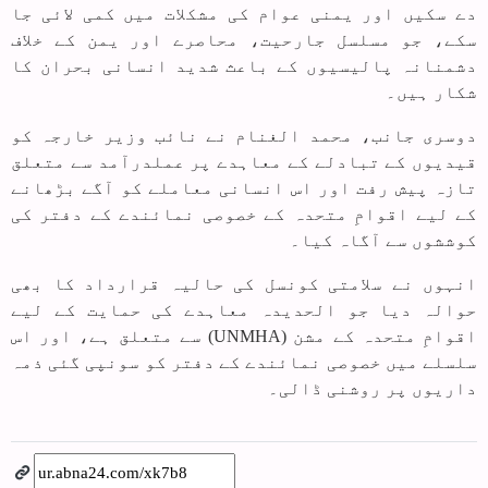
دے سکیں اور یمنی عوام کی مشکلات میں کمی لائی جا
سکے، جو مسلسل جارحیت، محاصرے اور یمن کے خلاف
دشمنانہ پالیسیوں کے باعث شدید انسانی بحران کا
شکار ہیں۔
دوسری جانب، محمد الغنام نے نائب وزیر خارجہ کو
قیدیوں کے تبادلے کے معاہدے پر عملدرآمد سے متعلق
تازہ پیش رفت اور اس انسانی معاملے کو آگے بڑھانے
کے لیے اقوامِ متحدہ کے خصوصی نمائندے کے دفتر کی
کوششوں سے آگاہ کیا۔
انہوں نے سلامتی کونسل کی حالیہ قرارداد کا بھی
حوالہ دیا جو الحدیدہ معاہدے کی حمایت کے لیے
اقوامِ متحدہ کے مشن (UNMHA) سے متعلق ہے، اور اس
سلسلے میں خصوصی نمائندے کے دفتر کو سونپی گئی ذمہ
داریوں پر روشنی ڈالی۔