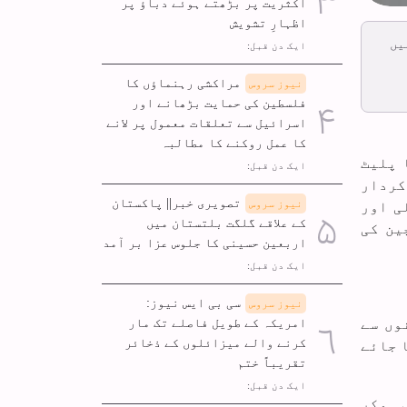
اکثریت پر بڑھتے ہوئے دباؤ پر
اظہارِ تشویش
یں
ایک دن قبل:
مراکشی رہنماؤں کا
نیوز سروس
فلسطین کی حمایت بڑھانے اور
اسرائیل سے تعلقات معمول پر لانے
کا عمل روکنے کا مطالبہ
 پلیٹ
ایک دن قبل:
کردار
تصویری خبر|| پاکستان
نیوز سروس
ی اور
کے علاقے گلگت بلتستان میں
ین کی
اربعین حسینی کا جلوس عزا بر آمد
ایک دن قبل:
سی بی ایس نیوز:
نیوز سروس
امریکہ کے طویل فاصلے تک مار
وں سے
کرنے والے میزائلوں کے ذخائر
 جائے
تقریباً ختم
ایک دن قبل:
 ہوکر