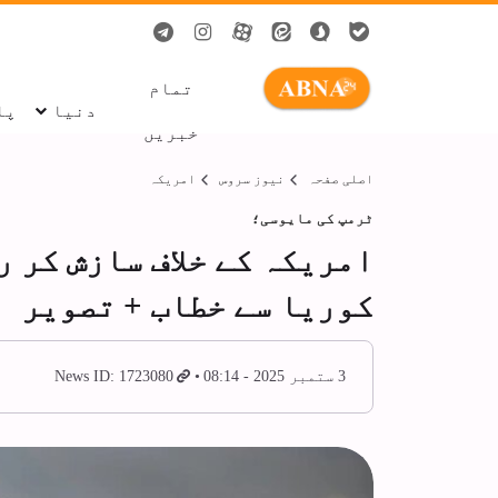
تمام
دنیا
پا
خبریں
اصلی صفحہ
نیوز سروس
امریکہ
ٹرمپ کی مایوسی؛
امریکہ کے خلاف سازش کر ر
کوریا سے خطاب + تصویر
3 ستمبر 2025 - 08:14
News ID: 1723080