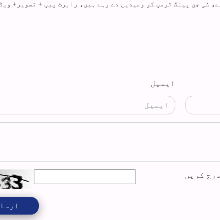
ے، شی جن پینگ ٹرمپ کو وعیدیں دے رہے ہیں، رابرٹ پیپ + تصویر+ ویڈ
ایمیل
درج کریں
ارسا