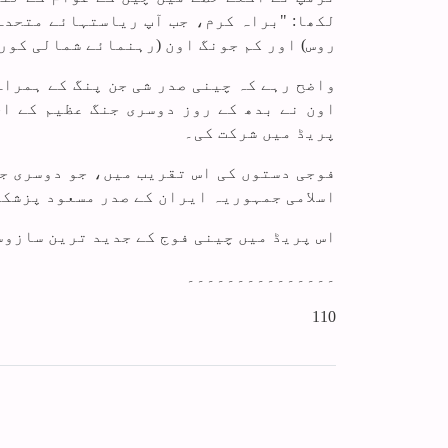
لکھا: "براہ کرم، جب آپ ریاستہائے متحدہ 
روس) اور کم جونگ اون (رہنمائے شمالی کور
واضح رہے کہ چینی صدر شی جن پنگ کے ہمراہ
پریڈ میں شرکت کی۔
اسلامی جمہوریہ ایران کے صدر مسعود پزشکیان کے علاوہ 25 دیگر ممالک کے 
اس پریڈ میں چینی فوج کے جدید ترین سازوس
۔۔۔۔۔۔۔۔۔۔۔۔۔۔۔
110