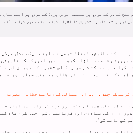
 فتح کے دن کے موقع پر منعقدہ فوجی پریڈ کے موقع پر اپنے بیان م
ی قریبی تعلقات پر تشویش کا اظہار کرتے ہوئے دعویٰ کیا کہ "تم
ابنا ـ کے مطابق، ڈونلڈ ٹرمپ نے اپنے ایک سوشل میڈیا
کو بیرونی قبضے سے آزاد کروانے میں امریکہ کے تاریخی 
کہ کیا صدر مملکت شی جن پنگ اس تقریب کے دوران اس مال
 امریکہ نے ایک انتہائی ظالم بیرونی حملہ آور سے چ
ہت سے امریکی چین کی فتح اور عزت کی راہ میں اپنی جان
 دوران ان کی بہادری اور قربانیوں کو اچھی طرح یاد کیا
م کی جائے گی"۔
ے ایک شاندار دن کی تمنا کرتے ہوئے چینی صدر سے مخاطب