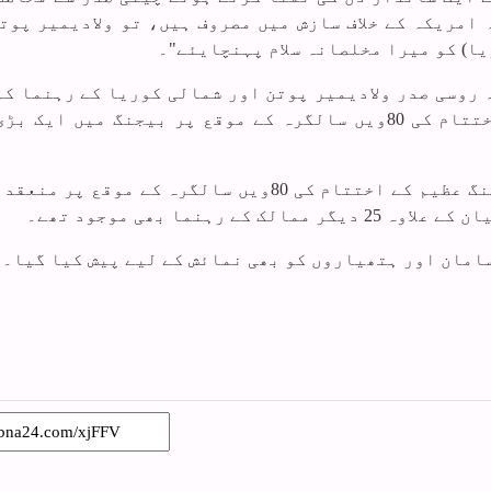
امریکہ کے خلاف سازش میں مصروف ہیں، تو ولادیمیر پوتن
یا) کو میرا مخلصانہ سلام پہنچایئے"۔
 روسی صدر ولادیمیر پوتن اور شمالی کوریا کے رہنما کم
اون نے بدھ کے روز دوسری جنگ عظیم کے اختتام کی 80ویں سالگرہ کے موقع پر بیجنگ میں ا
فوجی دستوں کی اس تقریب میں، جو دوسری جنگ عظیم کے اختتام کی 80ویں سالگرہ کے موق
رہنما بھی موجود تھے۔
امان اور ہتھیاروں کو بھی نمائش کے لیے پیش کیا گیا۔