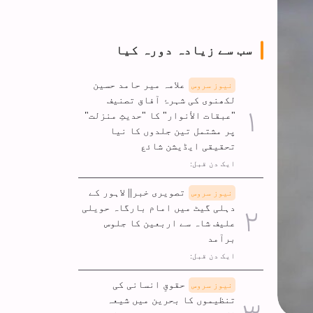
سب سے زیادہ دورہ کیا
علامہ میر حامد حسین
نیوز سروس
لکھنوی کی شہرۂ آفاق تصنیف
"عبقات الأنوار" کا "حدیثِ منزلت"
پر مشتمل تین جلدوں کا نیا
تحقیقی ایڈیشن شائع
ایک دن قبل:
تصویری خبر|| لاہور کے
نیوز سروس
دہلی گیٹ میں امام بارگاہ حویلی
علیف شاہ سے اربعین کا جلوس
برآمد
ایک دن قبل:
حقوقِ انسانی کی
نیوز سروس
تنظیموں کا بحرین میں شیعہ