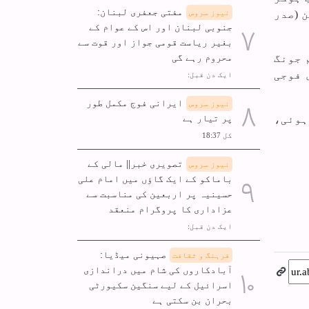
مفتی جعفری لبنان:
نیوز سروس
 (صدر
جنوبی لبنان اور اس کے عوام کے
بغیر ریاست قومی جواز اور قوت سے
محروم رہے گی
 جونگ
یک بڑی فوجی
ایک دن قبل:
ایرانی فوج مکمل طور
نیوز سروس
پر تیار ہے
ع پر منعقد ہوئی،
کل 18:37
تصویری خبر|| مالی کے
نیوز سروس
باماکو کے ایک گاؤں میں امام علی
حسینیہ پر اربعین کی مناسبت سے
عزاداری کا پروگرام منعقد
ایک دن قبل:
صہیونی میڈیا:
فرہنگ و ثقافت
آبادکاروں کی شام میں دراندازی
اسرائیل کے لیے سنگین سکیورٹی
بحران بن سکتی ہے