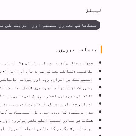
لیبلز
شنگھائی تعاون تنظیم اور امریکہ کی م
متعلقہ خبریں۔
چین نے عالمی نظام میں امریکہ کی جگہ لے لی ہ
یک قطبی دنیا کے بعد کی صورت حال اور ایران-چ
اسنیپ بیک پر ایران، روس اور چین کا خط سلامت
ہم بیلٹ اینڈ روڈ منصوبے میں شامل ہونے کے لئ
شنگھائی سربراہی اجلاس: ایران اکیلا نہیں ہے؛ 20 معاہدے اور ایک عالمی مذمت
ایران، چین اور روس کی قربتوں سے یورپی یونین
صدر پزشکیان کا دورہ چین، تل ابیب سیخ پا / غ
شنگھائی تعاون تنظیم اجلاس ملٹی پولرزم اور عل
ریاستی دہشت گردی کا عالمی اتحاد: 'امریکہ او