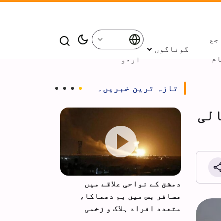
جع
گوناگوں
م
اردو
تازہ ترین خبریں۔
الی
ان کے
دمشق کے نواحی علاقے میں
حزب اللہ کا 
مسافر بس میں بم دھماکا،
اسرائیل کے س
متعدد افراد ہلاک و زخمی
اور رعایتیں 
مطالبہ