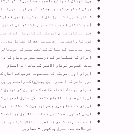
چین-ایران کے پانچ منصوبے جو امریکہ کو نہتا 
پوتن نے ٹرمپ کو دیا جھٹکا! روس اور امریکہ ک
شمالی کوریا کے میزائل امریکی سرزمین کے ایک 
آج واشنگٹن کے بعد کا دور ہے/ شنگھائی تعاون ت
چین نے کاروباری امریکہ کو کاروبار کے ذریعے،
غزہ کا واقعہ شرارت سے شرافت کا تقابل ہے۔۔۔ ا
چین نے دنیا کے ممالک کے لئے مشترکہ خوشحالی 
ایران کا شنگھائی کے ذریعے مغربی دباؤ کا دا
سات اکتوبر طوفان الاقصیٰ کے سات اہم اسباق
ایران اور امریکہ کا سمجھوتہ ٹرمپ کے اعلان ک
دور حاضر کا انسان اہل بیت(ع) کے راستے پر چل 
تہران-بیجنگ اتحاد طاقت کے توازن کو تبدیل کر
ایرانی صدر کا اقوام متحدہ کی جنرل اسمبلی کے 73ویں سربراہی اجلاس سے خط
ایران کے دفاع میں روس اور چین کے مشترکہ بیا
ایسی تصاویر جو ٹرمپ کے لئے ناقابل برداشت تھ
کی علامت ہے، جنرل پاکپور + تصاویر