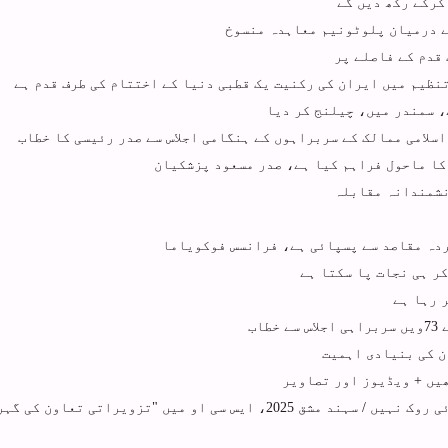
کرکے رکھ دیں گے
ے درمیان پلوٹونیم معاہدہ منسوخ
قدم کے فاصلے پر
نظیم میں ایران کی رکنیت یک قطبی دنیا کے اختتام کی طرف قدم ہے
 سمندر میں، چیلنج کر دیا
سلامی ممالک کے سربراہوں کے ہنگامی اجلاس سے صدر رئیسی کا خطاب
کا ماحول فراہم کیا ہے، صدر مسعود پزشکیان
نشمندانہ مقابلہ
ردہ مقاصد سے پسپائی ہے، فرانسس فوکویاما
کر ہی نجات پا سکتا ہے
 رہا ہے
اب
ن کی بنیادی اہمیت
یں + ویڈیوز اور تصاویر
انسداد دہشت گردی کا تجربہ منتقل کرنے پر کوئی روک نہیں / سہند مشق 2025، ایس سی او میں "تزویراتی تعاو