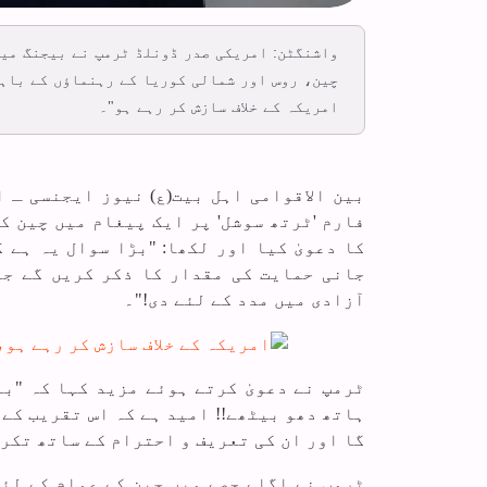
واشنگٹن: امریکی صدر ڈونلڈ ٹرمپ نے بیجنگ میں
چین، روس اور شمالی کوریا کے رہنماؤں کے باہم
امریکہ کے خلاف سازش کر رہے ہو"۔
بین الاقوامی اہل بیت(ع) نیوز ایجنسی ـ 
فارم 'ٹرتھ سوشل' پر ایک پیغام میں چین 
کا دعویٰ کیا اور لکھا: "بڑا سوال یہ ہے 
جانی حمایت کی مقدار کا ذکر کریں گے جو
آزادی میں مدد کے لئے دی!"۔
ٹرمپ نے دعویٰ کرتے ہوئے مزید کہا کہ "ب
ہاتھ دھو بیٹھے!! امید ہے کہ اس تقریب کے
گا اور ان کی تعریف و احترام کے ساتھ تکری
ٹرمپ نے اگلے حصے میں چین کے عوام کے لئ