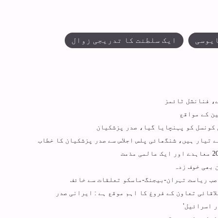
ایوسی
ایک سلطنت کا تدریجی زوال
ے، فنانشل ٹائمز
ین کے مواقع
ی کونسل کو پہنچایا گیا، صدر پزشکیان
ے تیار ہیں، شنگھائی پلس اجلاس سے صدر پزشکیان کا خطاب
 بھی خوف زدہ
اصب ریاست تہران-بیجنگ-ماسکو تعلقات سے خائف
اقائی تعاون کے فروغ کا اہم موقع ہے : ایرانی صدر
ر اسرائیل'