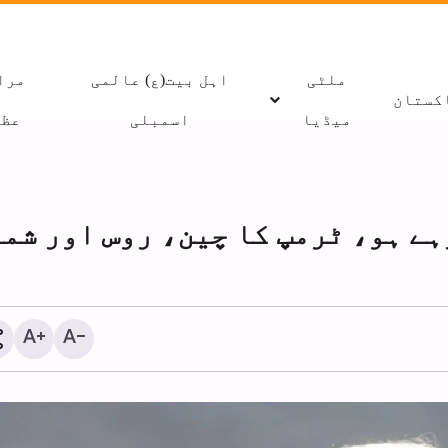
ملٹی
اہل بیت(ع) عالمی
مرا
کستان
میڈیا
اسمبلی
عظا
ہے ہو، ٹرمپ کا چین، روس اور شم
غزہ میں جنگ بندی کے اعل
بعد 300 بچے شہید