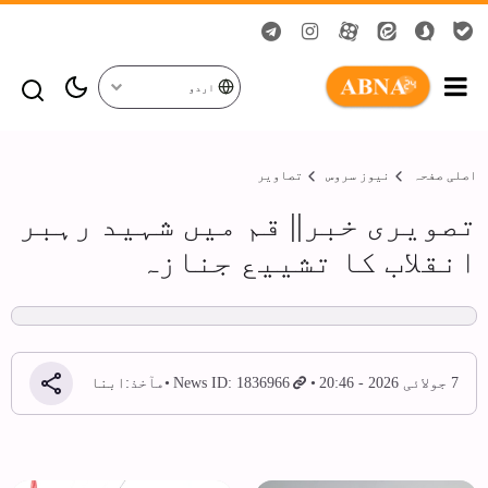
اردو
اصلی صفحہ
نیوز سروس
تصاویر
تصویری خبر|| قم میں شہید رہبر
انقلاب کا تشییع جنازہ
7 جولائی 2026 - 20:46
News ID: 1836966
مآخذ:
ابنا