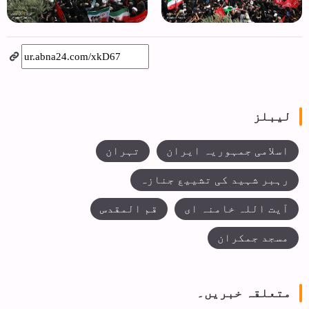
لیبلز
اسلامی جمہوریہ ایران
تہران
رہبر شہید کی تشییع جنازہ
آیت اللہ خامنہ ای
قم المقدس
مسجد جمکران
متعلقہ خبریں۔