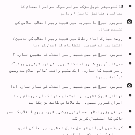
10 کلومیٹر طویل سڑک، سراسر سوگ، سراسر انتقام کا
مطالبہ، فنانشل ٹائمز + ویڈیو
تصویری خبر|| نائجیریا میں شہید رہبر انقلاب اسلامی کی
تشییع جنازہ
روضۂ مبارک امام رضاؑ میں شہید رہبرِ انقلاب کی تدفین؛
انتظامیہ نے خصوصی انتظامات کا اعلان کر دیا
تصویری خبر|| قم میں شہید رہبر انقلاب کا تشییع جنازہ ۲
سمینار "رہبرِ شہیدِ امت کا تزویراتی اور تہذیبی ورثہ"؛
رہبرِ شہید کا جنازہ، ایک عظیم واقعہ 'عالم اسلام سے وسیع
تر' ایک رپورٹ
تصویری خبر|| قم میں شہید رہبر انقلاب کی نماز جنازہ ادا
لبنانی شریکِ تشییع: یہ اجتماع دنیا کے لیے پیغام ہے کہ
ایران کمزور نہیں، ایک علاقائی طاقت بن چکا ہے
عراقی وزیراعظم نجف ایئرپورٹ پر شہید رہبرِ انقلاب کے جسدِ
خاکی کا استقبال کریں گے
کربلا میں ایرانی قونصل جنرل نے شہید رہنما کی آخری
رسومات کی تفصیلات بیان کر دیں