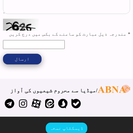
*
مندرجہ ذیل عبارت کو سامنے کے بکس میں درج کریں
ارسال
میڈیا سے محروم شیعیوں کی آواز
ڈیسکٹاپ نسخہ