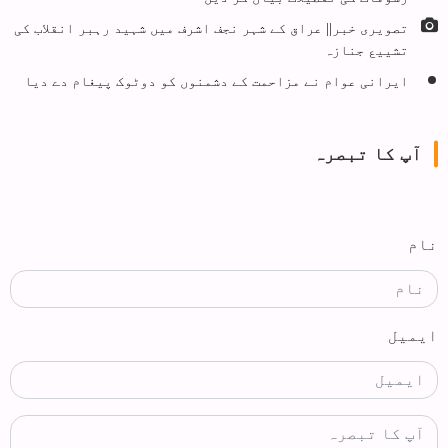
تصویری خبر|| عراق کے شہر نجف اشرف میں شہید رہبر انقلاب کی
تشییع جنازہ
ایرانی عوام نے مزاحمت کے دشمنوں کو دوٹوک پیغام دے دیا
آپ کا تبصرہ
نام
ایمیل