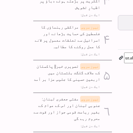
اکثریت پر بڑھتے ہوئے دباؤ پر
اظہارِ تشویش
ایک دن قبل:
مراکشی رہنماؤں کا
نیوز سروس
فلسطین کی حمایت بڑھانے اور
اسرائیل سے تعلقات معمول پر لانے
کا عمل روکنے کا مطالبہ
ایک دن قبل:
تصویری خبر|| پاکستان
نیوز سروس
کے علاقے گلگت بلتستان میں
اربعین حسینی کا جلوس عزا بر آمد
ایک دن قبل:
مفتی جعفری لبنان:
نیوز سروس
جنوبی لبنان اور اس کے عوام کے
بغیر ریاست قومی جواز اور قوت سے
محروم رہے گی
ایک دن قبل: