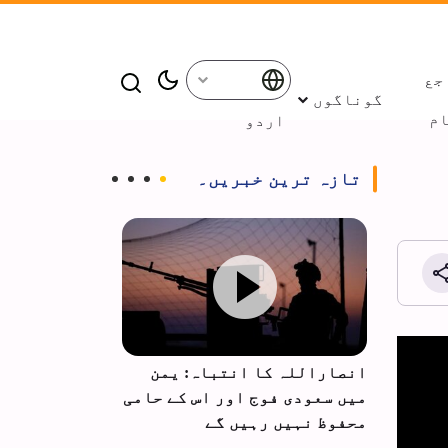
جع
گوناگوں
م
اردو
تازہ ترین خبریں۔
وام
انصاراللہ کا انتباہ: یمن
شہید لاریجانی
طے میں
میں سعودی فوج اور اس کے حامی
بعض میڈیا قی
ار
محفوظ نہیں رہیں گے
بیان