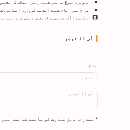
تصویری خبر|| قم میں شہید رہبر انقلاب کا تشییع 
عراق میں امامِ شہیدِ امت سے کروڑوں انسانوں کا وداع، کا 4300 نامہ نگاروں
ویڈیوز | آقائے شہید اربعین ریلی کے راستے پر
آپ کا تبصرہ
نام
*
مندرجہ ذیل عبارت کو سامنے کے بکس میں 