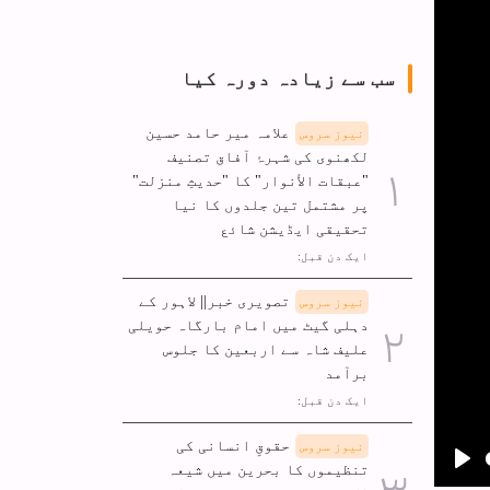
سب سے زیادہ دورہ کیا
علامہ میر حامد حسین
نیوز سروس
لکھنوی کی شہرۂ آفاق تصنیف
"عبقات الأنوار" کا "حدیثِ منزلت"
پر مشتمل تین جلدوں کا نیا
تحقیقی ایڈیشن شائع
ایک دن قبل:
تصویری خبر|| لاہور کے
نیوز سروس
دہلی گیٹ میں امام بارگاہ حویلی
علیف شاہ سے اربعین کا جلوس
برآمد
ایک دن قبل:
حقوقِ انسانی کی
نیوز سروس
تنظیموں کا بحرین میں شیعہ
Pla