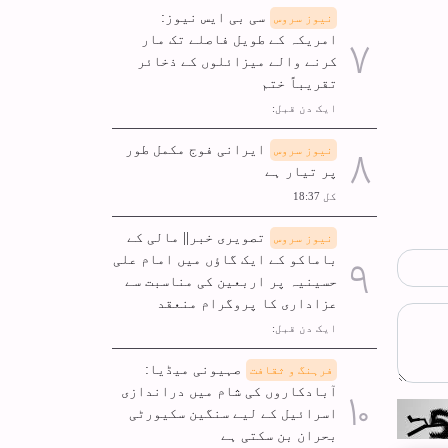
سی بی ایس نیوز:
نیوز سروس
امریکہ کے طویل فاصلے تک مار
کرنے والے میزائلوں کے ذخائر
تقریباً ختم
ایک دن قبل:
ایرانی فوج مکمل طور
نیوز سروس
پر تیار ہے
کل 18:37
تصویری خبر|| مالی کے
نیوز سروس
باماکو کے ایک گاؤں میں امام علی
حسینیہ پر اربعین کی مناسبت سے
عزاداری کا پروگرام منعقد
ایک دن قبل:
صہیونی میڈیا:
فرہنگ و ثقافت
آبادکاروں کی شام میں دراندازی
اسرائیل کے لیے سنگین سکیورٹی
بحران بن سکتی ہے