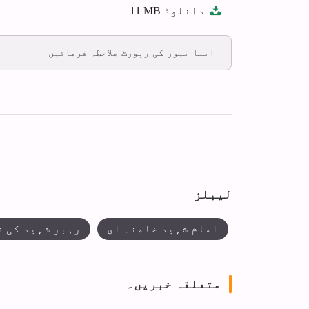
دانلوڈ
11 MB
fullscreen
ابنا نیوز کی رپورٹ ملاحظہ فرمائیں
لیبلز
امام شہید خامنہ ای
رہبر شہید کی 
متعلقہ خبریں۔