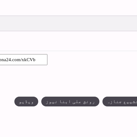
تشییع جنازہ
رونق علی ابنا نیوز
ویڈیو