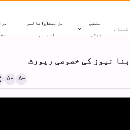
ملٹی
اہل بیت(ع) عالمی
مرا
کستان
میڈیا
اسمبلی
عظا
ابنا نیوز کی خصوصی رپورٹ
رائٹرز سروے: امریکی ع
ایران کے ساتھ جنگ کو خ
عدم استحکام کا سبب قر
دیتے ہیں