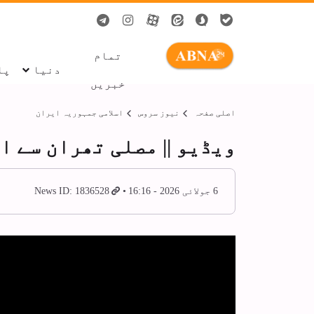
تمام
دنیا
پا
خبریں
اصلی صفحہ
نیوز سروس
اسلامی جمہوریہ ایران
ویڈیو || مصلی تھران سے 
6 جولائی 2026 - 16:16
News ID: 1836528