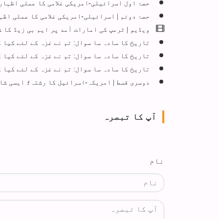
حصۂ اول اسرائیلی-امریکی غلامی کا عملی اظہار
حصۂ دوئم | اسرائیلی-امریکی غلامی کا عملی اظ
ویڈیو | ٹرمپ کی امارات آمد پر ایم بی زیڈ کا 
تاریخ کا سادہ سا سوال: تم نے غزہ کے لئے کیا کیا؟ -1 + ویڈیو و
تاریخ کا سادہ سا سوال: تم نے غزہ کے لئے کیا کی
تاریخ کا سادہ سا سوال: تم نے غزہ کے لئے کیا کیا؟ -3 + 
دوسری قسط | امریکہ-اسرائیل کا رشتہ؛ ایسی شاد
آپ کا تبصرہ
نام