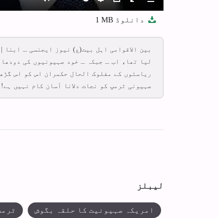
Mute
Settings
PIP
Enter
Download
دانلوڈ
1 MB
fullscreen
بین الاقوامی اہل بیت(ع) نیوز ایجنسی ـ ابنا |
لیا تھا، اب ـ جبکہ ـ خود صہیونیوں کی دودھار 
ریاستوں کے مفلوک الحال حکمران اس کو اس گڑھے
صہیونی ٹرمپ کو نجات دلانا آسان کام نہیں ہے!
لیبلز
امریکہ صہیونیت کا حلقہ بگوش
ٹرمپ