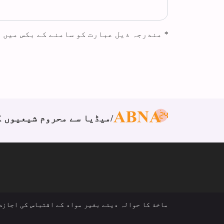
*
مندرجہ ذیل عبارت کو سامنے کے بکس میں 
میڈیا سے محروم شیعیوں ک
ماخذ کا حوالہ دیئے بغیر مواد کے اقتباس کی اجازت