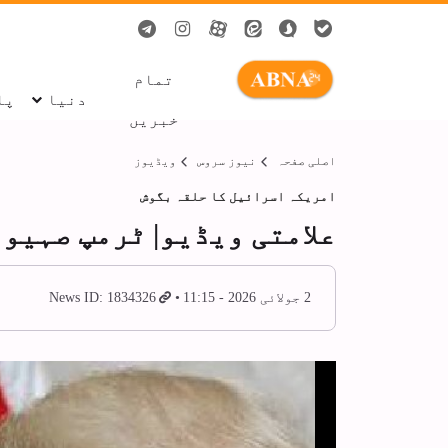
تمام
دنیا
پا
خبریں
اصلی صفحہ
نیوز سروس
ویڈیوز
امریکہ اسرائیل کا حلقہ بگوش
علامتی ویڈیو| ٹرمپ صہیو
2 جولائی 2026 - 11:15
News ID: 1834326