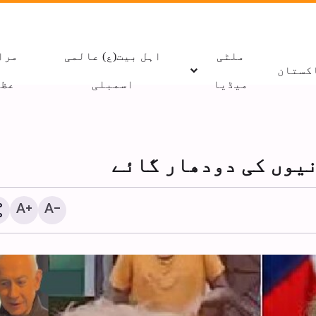
ملٹی
اہل بیت(ع) عالمی
مرا
کستان
میڈیا
اسمبلی
عظا
نیوں کی دودھار گائے
غزہ میں جنگ بندی کے اعلان کے
دمش
بعد 300 بچے شہید
مس
متع