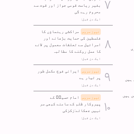
بغیر ریاست قومی جواز اور قوت سے
محروم رہے گی
ایک دن قبل:
مراکشی رہنماؤں کا
نیوز سروس
فلسطین کی حمایت بڑھانے اور
اسرائیل سے تعلقات معمول پر لانے
ی
کا عمل روکنے کا مطالبہ
ایک دن قبل:
ایرانی فوج مکمل طور
نیوز سروس
پر تیار ہے
 ہیں
ایک دن قبل:
ں ہیں
امام حسینؑ کے
نیوز سروس
پیروکار ظلم کے سامنے کبھی سر
نہیں جھکاتے:زکزکی
ایک دن قبل: