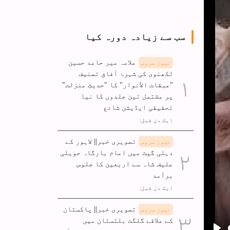
سب سے زیادہ دورہ کیا
علامہ میر حامد حسین
نیوز سروس
لکھنوی کی شہرۂ آفاق تصنیف
"عبقات الأنوار" کا "حدیثِ منزلت"
پر مشتمل تین جلدوں کا نیا
تحقیقی ایڈیشن شائع
ایک دن قبل:
تصویری خبر|| لاہور کے
نیوز سروس
دہلی گیٹ میں امام بارگاہ حویلی
علیف شاہ سے اربعین کا جلوس
برآمد
ایک دن قبل:
تصویری خبر|| پاکستان
نیوز سروس
کے علاقے گلگت بلتستان میں