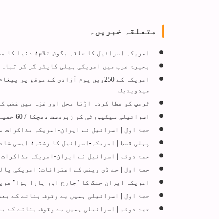
متعلقہ خبریں۔
امریکہ اسرائیل کا حلقہ بگوش غلام؛ دنیا کا م
بحیرۂ عرب میں امریکی ہیلی کاپٹر گر کر تباہ، 
امریکہ کے 250ویں یوم آزادی کے موقع
میدویدیف
ٹرمپ کو عطا کردہ اڑتا محل اور غزہ میں غضب کا
اسرائیلی سیکیورٹی کو زبردست دھچکا / 60 خفیہ سیکیورٹی اور فوجی شخصیات سے ملیں، + 61 تصویریں
حصۂ اول | اسرائیل نے ایران-امریکہ مذاکرات م
پہلی قسط | امریکہ-اسرائیل کا رشتہ؛ ایسی شادی
حصۂ دوئم | اسرائیل نے ایران-امریکہ مذاکرات 
حصۂ اول | جے ڈی وینس کے اعترافات: امریکی پا
امریکہ ایران جنگ کا "جارح اور ہارا ہؤا" فری
حصۂ اول | اسرائیلی ہمیں بے وقوف بنانے کے بعد
حصۂ دوئم | اسرائیلی ہمیں بے وقوف بنانے کے بع