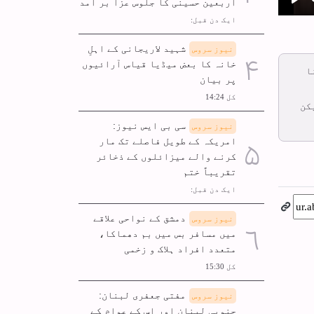
اربعین حسینی کا جلوس عزا بر آمد
Pla
ایک دن قبل:
شہید لاریجانی کے اہلِ
نیوز سروس
خانہ کا بعض میڈیا قیاس آرائیوں
ا
پر بیان
کل 14:24
کن
سی بی ایس نیوز:
نیوز سروس
امریکہ کے طویل فاصلے تک مار
کرنے والے میزائلوں کے ذخائر
تقریباً ختم
ایک دن قبل:
دمشق کے نواحی علاقے
نیوز سروس
میں مسافر بس میں بم دھماکا،
متعدد افراد ہلاک و زخمی
کل 15:30
مفتی جعفری لبنان:
نیوز سروس
جنوبی لبنان اور اس کے عوام کے