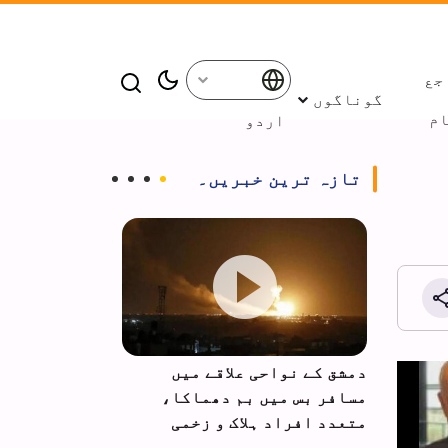
جع
گوناگوں
م
اردو
تازہ ترین خبریں۔
ق کے نواحی علاقے میں
حزب اللہ کا لبنانی حکوم
افر بس میں بم دھماکا،
اسرائیل کے ساتھ مذاکرا
دد افراد ہلاک و زخمی
اور رعایتیں ختم کرنے کا
مطالبہ