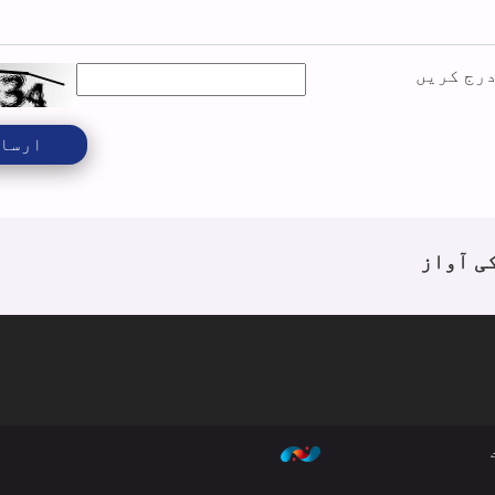
درج کریں
ارسا
ی آواز