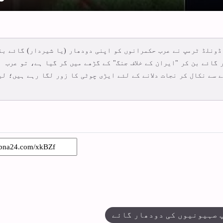
y
 ڈونلڈ ٹرمپ نے عرب حکمرانوں کو اپنی دودھار (یا شیردار) گائے بن
گائے بن کر "ایران کے خلاف جنگ" کے گڑھے میں گر گیا ہے، تو عرب
 سے نکال کر نجات دلانے کے لئے ایڑی چوٹی کا زور لگا رہے ہیں؛ لی
 صہیونیوں کی دودھار گائے