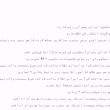
ستقبل ایران، چین اور روس کا ہے
لاپتا اہلکار کی تلاش جاری
 پر پیغام: تمہیں اپنی مرضی دوسرے ممالک پر مسلط کرنے کا حق نہیں ہے، دیمتر
 غذائی بحران / بھکمری کی صورت حال / ایک قیمتی نکتہ
یں مداخلت کی / ہم ایرانی نظام بدلنے کے لئے فوج بھیجنے والے نہیں
 جس میں طلاق کا تصور تک نہیں ہے، مائیک ہکابی + تصاویر
میں مداخلت کی / ہم ایرانی نظام بدلنے کے لئے فوج بھیجنے والے نہی
لیسی سازی پر اسرائیلی تسلط؛ ایک تجزیہ
ق ہے، جیفری ساکس + ویڈیو
، پیٹھ پیچھے، امریکہ پر ہنس رہے ہیں، سابق سی آی اے افسر
د، پیٹھ پیچھے، امریکہ پر ہنس رہے ہیں، سابق سی آی اے افسر