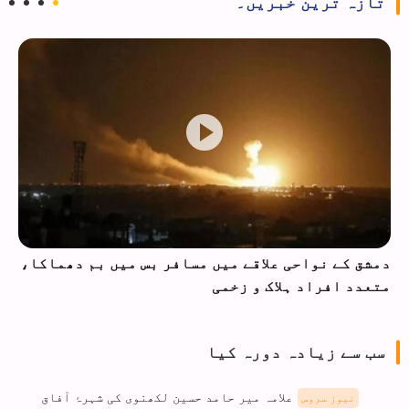
تازہ ترین خبریں۔
دمشق کے نواحی علاقے میں مسافر بس میں بم دھماکا،
متعدد افراد ہلاک و زخمی
سب سے زیادہ دورہ کیا
علامہ میر حامد حسین لکھنوی کی شہرۂ آفاق
نیوز سروس