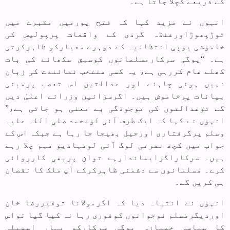
کے ذریعے کچلا جاتا ہے۔
انہوں نے مزید کہا کہ فتح پورمیں مقبرے میں
توڑپھوڑاورغنڈہ گردی کے واقعات پرپولیس کی
خاموشی یوپی انتظامیہ کے دوہرے معیارکو ظاہرکرتی
ہے۔ “یوگی سرکارمسلمانوں کوسبق سکھانے کی بات
کھلے عام کررہی ہے، یہ کسی منتخب نمائندے کی زبان
نہیں ہونی چاہئے اور عدالتیں اس تعصب پرمبنی
بیانات پرخاموش ہیں۔ اگرسزائیں وزرائے اعلیٰ دیں
گے توعدالتوں کی موجودگی بے معنی ہو جاتی ہے،”
انہوں نے کہا کہ ایک طرف آئی لومحمد صلی اللہ علیہ
وسلم پرگرفتاری اورجیل بھیجا جا رہا ہے جبکہ اس کے
جواب میں کچھ نفرتی لوگ آئی لومہادیو مہم چلا رہے
ہیں۔ سرکاراگرایماندارہے توان پربھی کارروائی
کرے۔ مسلمانوں سے دشمنی ظاہرکرکے آپ ملک کا نقصان
ہی کریں گے۔
انہوں نے انتباہ دیا کہ اگرمولانا توقیررضا خان
اوردیگرمسلم نوجوانوں کوفوری رہا نہ کیا گیا تواس
کا سیاسی خمیازہ یوگی سرکارکو بہار اسمبلی