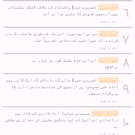
تصویری خبر|| پاکستان کے علاقے گلگت بلتستان
نیوز سروس
میں اربعین حسینی کا جلوس عزا بر آمد
ایک دن قبل:
سی بی ایس نیوز: امریکہ کے طویل فاصلے تک مار
نیوز سروس
کرنے والے میزائلوں کے ذخائر تقریباً ختم
ایک دن قبل:
ایرانی فوج مکمل طور پر تیار ہے
نیوز سروس
کل 18:37
تصویری خبر|| مالی کے باماکو کے ایک گاؤں میں
نیوز سروس
امام علی حسینیہ پر اربعین کی مناسبت سے عزاداری کا
پروگرام منعقد
ایک دن قبل:
صہیونی میڈیا: آبادکاروں کی شام میں
فرہنگ و ثقافت
دراندازی اسرائیل کے لیے سنگین سکیورٹی بحران بن سکتی
ہے
ایک دن قبل: