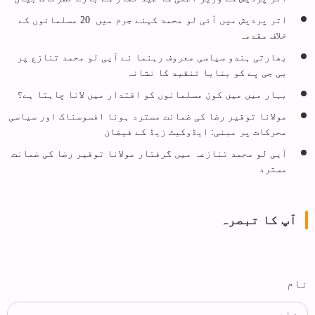
اتر پردیش میں آئی لو محمد کہنے جرم میں 20 مسلمانوں کے
خلاف مقدمہ
بھارتی ہندو سیاسی معروف رہنما نے آیی لو محمد تنازع پر
بی جی پے کو بنایا تنقید کا نشانہ
بہار میں میں کون مسلمانوں کو اقتدار میں لانا چاہتا ہے؟
مولانا توقیر رضا کی ضمانت مسترد ہونا افسوسناک اور سیاسی
محرکات پر مبنی: ایڈوکیٹ زیڈ کے فیضان
آیی لو محمد تنازعہ میں گرفتار مولانا توقیر رضا کی ضمانت
مسترد
آپ کا تبصرہ
نام