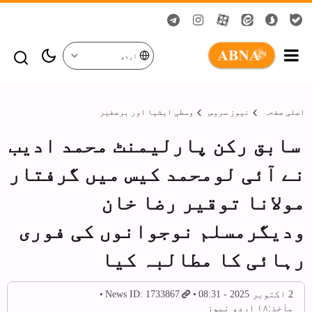
اردو
اصلی صفحہ
نیوز سروس
وسطی ایشیا اور برصغیر
سابق رکن پارلیمنٹ محمد ادیب
نے آئی لومحمد کیس میں گرفتار
مولانا توقیر رضا خان
ودیگرمسلم نوجوانوں کی فوری
رہائی کا مطالبہ کیا
2 اکتوبر 2025 - 08:31
News ID: 1733867
مآخذ:
۱۸ اردو نیوز