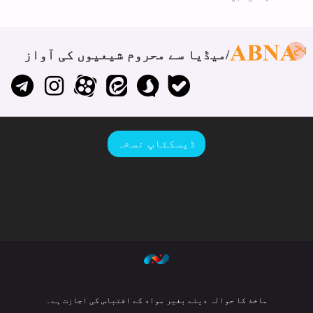
میڈیا سے محروم شیعیوں کی آواز
ڈیسکٹاپ نسخہ
ماخذ کا حوالہ دیئے بغیر مواد کے اقتباس کی اجازت ہے۔