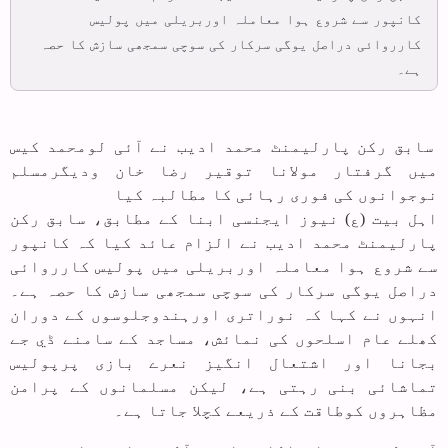
کانپور سے شروع ہوا معاملہ اوربریلی میں پولیس
کارروائی دراصل یوگی سرکار کی سوچی سمجھی سازش کا حصہ
ہے۔
سابق رکن پارلیمنٹ محمد ادیب نے آئی لومحمد کیس
میں گرفتار مولانا توقیر رضا خان ودیگرمسلم
نوجوانوں کی فوری رہائی کا مطالبہ کیا
اہل بیت (ع) نیوز ایجنسی ابنا کے مطابق، سابق رکن
پارلیمنٹ محمد ادیب نے الزام عائد کیا کہ کانپور
سے شروع ہوا معاملہ اوربریلی میں پولیس کارروائی
دراصل یوگی سرکار کی سوچی سمجھی سازش کا حصہ ہے۔
انہوں نے کہا کہ نوراتری اورہندوجلوسوں کے دوران
کھلے عام اسلحوں کی نمائش، مساجد کے سامنے ڈي جے
بجانا اور اشتعال انگیز نعرے بازی پرپولیس
تماشائی بنی رہتی ہے، لیکن مسلمانوں کے پرامن
مظاہروں کوطاقت کے ذریعے کچلا جاتا ہے۔