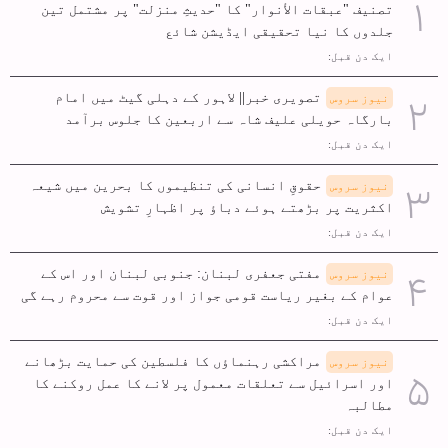
تصنیف "عبقات الأنوار" کا "حدیثِ منزلت" پر مشتمل تین
جلدوں کا نیا تحقیقی ایڈیشن شائع
ایک دن قبل:
تصویری خبر|| لاہور کے دہلی گیٹ میں امام
نیوز سروس
بارگاہ حویلی علیف شاہ سے اربعین کا جلوس برآمد
ایک دن قبل:
حقوقِ انسانی کی تنظیموں کا بحرین میں شیعہ
نیوز سروس
اکثریت پر بڑھتے ہوئے دباؤ پر اظہارِ تشویش
ایک دن قبل:
مفتی جعفری لبنان: جنوبی لبنان اور اس کے
نیوز سروس
عوام کے بغیر ریاست قومی جواز اور قوت سے محروم رہے گی
ایک دن قبل:
مراکشی رہنماؤں کا فلسطین کی حمایت بڑھانے
نیوز سروس
اور اسرائیل سے تعلقات معمول پر لانے کا عمل روکنے کا
مطالبہ
ایک دن قبل: