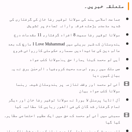
متعلقہ خبریں۔
جماعت اسلامی ہند کی مولانا توقیر رضا خان کی گرفتاری کی
شدید مذمت، بڑھتے فرقہ وارانہ تصادم پر تشویش
مولانا توقیر رضا سمیت 8 افراد گرفتار، 11 مقدمات درج
ہندوستان کے شہر بریلی میں I Love Muhammad مارچ کے بعد
عالم دین کی جائیدادیں مسمار، حکومتی کارروائی شروع
آیی لو محمد کہنا ہمارا حق ہے:مولانا کلب جواد
جس ملک میں رہو، اس سے محبت کرو،ضیاء الرحمٰن برق نے یہ
بیان کیوں دیا
آئی لو محمد اور وقف تنازعہ پر ہندوستان شیعہ رہنما
مولانا کلب جواد بیان
آل انڈیا پرسنل لا بورڈ نے مولانا توقیر رضا خان اور دیگر
تمام گرفتار شد گان کی فی الفور رہایی کا مطالبہ کیا
ممبئی میں آئی لو محمد کے حق میں ایک عظیم احتجاجی مظاہرہ
کیا گیا
​اتر پردیش کے وزیر اعلی کا عید نماز کے بارے خطرناک بیان