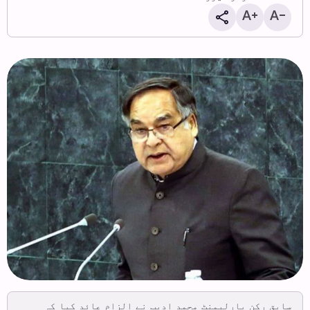
سابق رکن پارلیمنٹ محمد ادیب نے الزام عائد کیا کہ