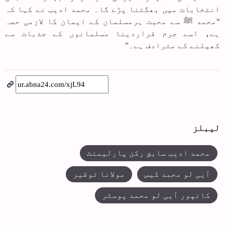
انتخابات میں بھگتنا پڑے گا۔ محمد ادیب نے کہا کہ
“محمد ﷺ سے محبت ہرمسلمان کے ایمان کا لازمی حصہ
ہے، اسے جرم قراردینا مسلمانوں کے جذبات سے
کھیلنے کے مترادف ہے۔”
لیبلز
محمد ادیب سابق رکن پارلیمنٹ
آیی لو محمد کیس
مولانا توقیر
کانپور آیی لو محمد پوسٹر