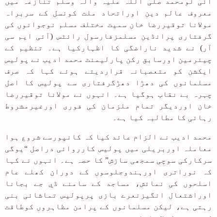
آئی لومحمد صلی اللہ علیہ وآلہ وسلم تنازعہ میں
معروف عالم دین اوراتحاد ملت کونسل کے سربراہ
مولانا توقیررضا خان سمیت مختلف مسلم نوجوانوں کی
گرفتاری پرانڈین مسلمزفارسول رائٹس (آئی ایم سی
آر) نے شدید ناراضگی کا اظہارکیا ہے۔ تنظیم کے
چیئرمین اورسابق رکن پارلیمنٹ محمد ادیب نے پولیس
ایکشن کو متعصبانہ قراردیتے ہوئے کہا کہ صرف
مسلمانوں کی دھڑا دھڑگرفتاری سے پولیس کا اصل
چہرہ بے نقاب ہوگیا ہے۔ انہوں نے مولانا توقیررضا
خان اوردیگر تمام ملزمان کی فوری اورغیرمشروط
رہائی کا مطالبہ کیا ہے۔
محمد ادیب نے الزام عائد کیا کہ کانپورسے شروع ہوا
معاملہ اوربریلی میں پولیس کارروائی دراصل “یوگی
سرکارکی سوچی سمجھی سازش” کا حصہ ہے۔ انہوں نے کہا
کہ نوراتری اورہندوجلوسوں کے دوران کھلے عام
اسلحوں کی نمائش، مساجد کے سامنے ڈي جے بجانا
اوراشتعال انگیزنعرے بازی پرپولیس تماشائی بنی
رہتی ہے، لیکن مسلمانوں کے پرامن مظاہروں کوطاقت