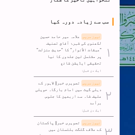
سب سے زیادہ دورہ کیا
علامہ میر حامد حسین
نیوز سروس
لکھنوی کی شہرۂ آفاق تصنیف
"عبقات الأنوار" کا "حدیثِ منزلت"
پر مشتمل تین جلدوں کا نیا
تحقیقی ایڈیشن شائع
ایک دن قبل:
تصویری خبر|| لاہور کے
نیوز سروس
دہلی گیٹ میں امام بارگاہ حویلی
علیف شاہ سے اربعین کا جلوس
برآمد
ایک دن قبل:
تصویری خبر|| پاکستان
نیوز سروس
کے علاقے گلگت بلتستان میں