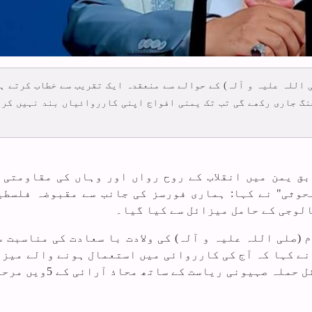
ی اللہ علیہ و آلہ) کے حوالے سے منعقدہ ایک تقریب سے خطاب کرتے ہ
نگ جاری رکھے گی تب تک یمنی افواج اپنی کارروائیاں بند نہیں کری
بق یمن میں انقلاب کے روح رواں اور وہاں کی مقاومتی 
حوثی" نے کہا: ہماری فورسز کی جانب سے مقبوضہ فلسطی
لوجی کے حامل میزائل سے کیا گیا۔
 (صلی اللہ علیہ و آلہ) کی ولادت با سعادت کی مناسبت س
نے کہا کہ آج کی کارروائی میں استعمال ہونے والے میزا
مار 2040 کلومیٹر تک ہے اور مذکورہ میزائل حملہ صہیونی ری