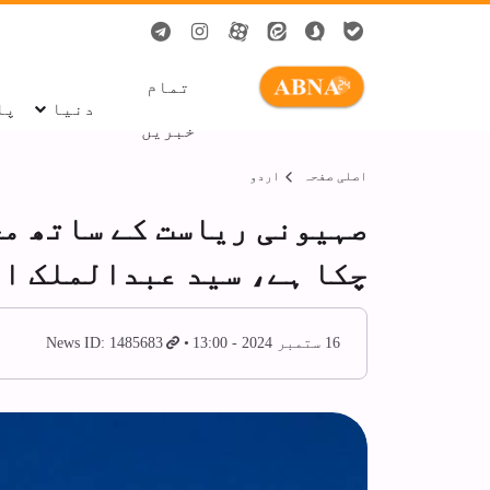
تمام
دنیا
پا
خبریں
اصلی صفحہ
اردو
چکا ہے، سید عبدالملک ا
16 ستمبر 2024 - 13:00
News ID: 1485683