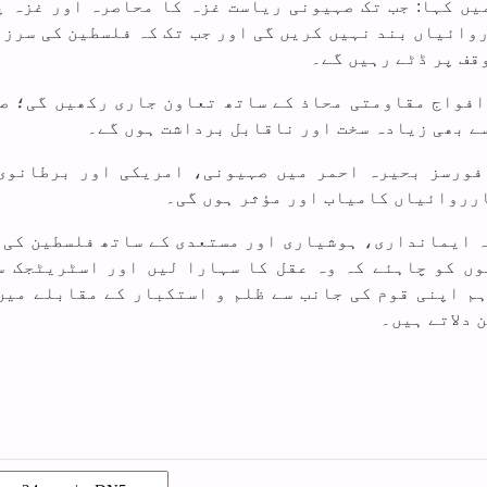
ں کہا: جب تک صہیونی ریاست غزہ کا محاصرہ اور غزہ پ
وائیاں بند نہیں کریں گی اور جب تک کہ فلسطین کی سرزم
قف پر ڈٹے رہیں گے۔
افواج مقاومتی محاذ کے ساتھ تعاون جاری رکھیں گی؛ ص
ے بھی زیادہ سخت اور ناقابل برداشت ہوں گے۔
فورسز بحیرہ احمر میں صہیونی، امریکی اور برطانوی
ارروائیاں کامیاب اور مؤثر ہوں گی۔
ہ ایمانداری، ہوشیاری اور مستعدی کے ساتھ فلسطین کی 
ں کو چاہئے کہ وہ عقل کا سہارا لیں اور اسٹریٹجک س
م اپنی قوم کی جانب سے ظلم و استکبار کے مقابلے میں
 دلاتے ہیں۔