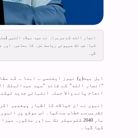
انصار الله کے سربراہ نے عید میلاد النبی (صل
کہا: جب تک صہیونی ریاست غزہ کا محاصرہ اور ج
گی۔
اہل بیت(ع) نیوز ایجنسی ـ ابنا ـ کے مطا
"انصار الله" کے قائد "سید عبدالملک ال
انجام پانے والا حملہ انتہائی جدید ٹیکنا
انہوں نے ان خیالات کا اظہار پیغمبر اکرم
تقریب سے خطاب سے کیا۔ اس موقع پر انہوں 
کیا گیا۔