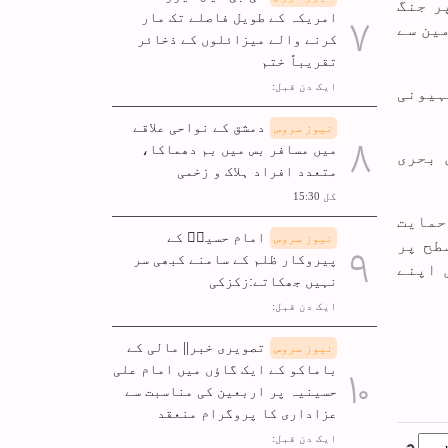
ر جنگ
امریکہ کے طویل فاصلے تک مار
ین سے
کرنے والے میزائلوں کے ذخائر
تقریباً ختم
ایک دن قبل:
ہیونی
دمشق کے نواحی علاقے
نیوز سروس
میں مسافر بس میں بم دھماکا،
 بحری
متعدد افراد ہلاک و زخمی
کل 15:30
حمایت
امام حسینؑ کے
نیوز سروس
طح پر
پیروکار ظلم کے سامنے کبھی سر
 اپنے
نہیں جھکاتے:زکزکی
ایک دن قبل:
تصویری خبر|| مالی کے
نیوز سروس
باماکو کے ایک گاؤں میں امام علی
حسینیہ پر اربعین کی مناسبت سے
عزاداری کا پروگرام منعقد
ایک دن قبل: