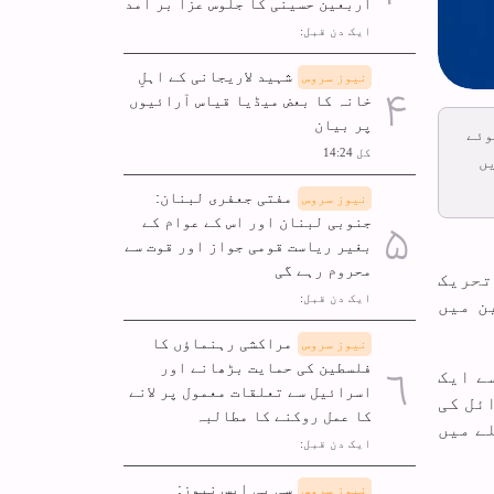
اربعین حسینی کا جلوس عزا بر آمد
ایک دن قبل:
شہید لاریجانی کے اہلِ
نیوز سروس
خانہ کا بعض میڈیا قیاس آرائیوں
پر بیان
وئے
کل 14:24
ں
مفتی جعفری لبنان:
نیوز سروس
جنوبی لبنان اور اس کے عوام کے
بغیر ریاست قومی جواز اور قوت سے
محروم رہے گی
تحریک
ایک دن قبل:
ن میں
مراکشی رہنماؤں کا
نیوز سروس
فلسطین کی حمایت بڑھانے اور
ے ایک
اسرائیل سے تعلقات معمول پر لانے
ئل کی
کا عمل روکنے کا مطالبہ
است کے ساتھ محاذ آرائی کے 5ویں مرحلے میں
ایک دن قبل:
سی بی ایس نیوز:
نیوز سروس