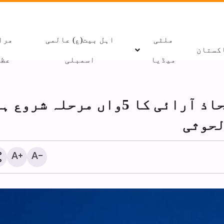
ملٹی
اہل بیت(ع) عالمی
مرا
کستان
میڈیا
اسمبلی
عظا
صہیونی ریاست کے ساتھ محاذ آرائی کا 5واں مرحلہ شروع
لحوثی
اسرائیلی میڈیا: مصریو
اسرائیل سے نفرت کھیل 
میدان تک پہنچ گئی