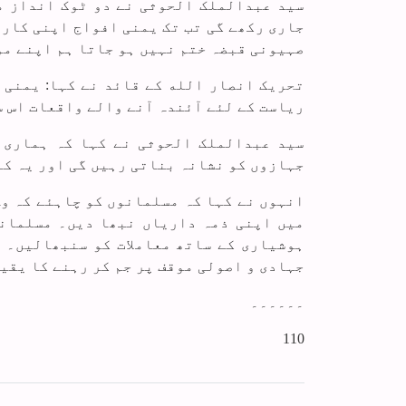
سید عبدالملک الحوثی نے دو ٹوک انداز می
جاری رکھے گی تب تک یمنی افواج اپنی کارر
صہیونی قبضہ ختم نہیں ہو جاتا ہم اپنے مو
تحریک انصار الله کے قائد نے کہا: یمنی 
ریاست کے لئے آئندہ آنے والے واقعات اس س
سید عبدالملک الحوثی نے کہا کہ ہماری 
جہازوں کو نشانہ بناتی رہیں گی اور یہ ک
انہوں نے کہا کہ مسلمانوں کو چاہئے کہ و
میں اپنی ذمہ داریاں نبھا دیں۔ مسلمانو
ہوشیاری کے ساتھ معاملات کو سنبھالیں۔ ہ
جہادی و اصولی موقف پر جم کر رہنے کا یقین
۔۔۔۔۔۔
110