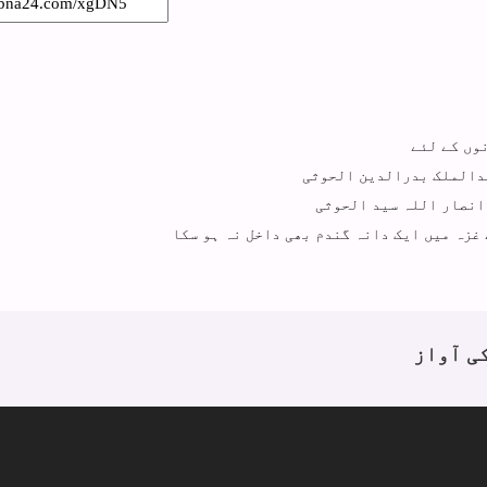
وں کے لئے
بدالملک بدرالدین الحوثی
 انصار اللہ سید الحوثی
غزہ میں ایک دانہ گندم بھی داخل نہ ہو سکا
ی آواز