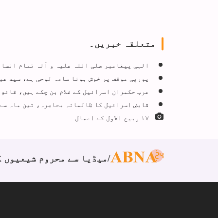
متعلقہ خبریں۔
الہی پیغامبر صلی اللہ علیہ و آلہ تمام انسان
یورپی موقف پر خوش ہونا سادہ لوحی ہے، سید ع
عرب حکمران اسرائیل کے غلام بن چکے ہیں، قائدِ
قابض اسرائیل کا ظالمانہ محاصرہ، تین ماہ سے 
۱۷ ربیع الاول کے اعمال
میڈیا سے محروم شیعیوں ک