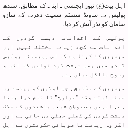
اہل بیت(ع) نیوز ایجنسی ـ ابنا ـ کے مطابق، سندھ
پولیس نے ساونڈ سسٹم سمیت دھرنے کے سازو
سامان کو نذر آتش کر دیا۔
پولیس کے اقدامات دہشت گردوں کے
اقدامات سے کچھ زیادہ مختلف نہیں اور
مبصرین کا کہنا ہے کہ اس بہیمانہ پولیس
گردی میں بھی دہشت گرد ٹولوں کا اثر و
رسوخ بالکل عیان ہے۔
مبصرین کے مطابق، جن لوگوں کو ریاست پر
حملہ کرتے وقت "خوارج" کا نام دیا جاتا
ہے، انہیں محب وطن شیعہ باشندوں کے خلاف
دہشت گردی کی کھلی چھٹی دی جاتی ہے اور
اگر وہ ریاست یا صوبائی حکومتوں سے اہل