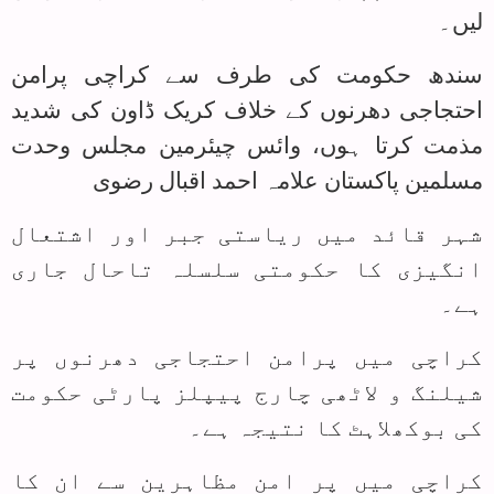
لیں۔
سندھ حکومت کی طرف سے کراچی پرامن
احتجاجی دھرنوں کے خلاف کریک ڈاون کی شدید
مذمت کرتا ہوں، وائس چیئرمین مجلس وحدت
مسلمین پاکستان علامہ احمد اقبال رضوی
شہر قائد میں ریاستی جبر اور اشتعال
انگیزی کا حکومتی سلسلہ تاحال جاری
ہے۔
کراچی میں پرامن احتجاجی دھرنوں پر
شیلنگ و لاٹھی چارج پیپلز پارٹی حکومت
کی بوکھلاہٹ کا نتیجہ ہے۔
کراچی میں پر امن مظاہرین سے ان کا