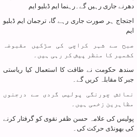
دھرنے جاری رہیں گے۔رہنما ایم ڈبلیو ایم
اجتجاج ہر صورت جاری رہے گا، ترجمان ایم ڈبلیو
ایم
صبح سے شہر کراچی کی سڑکیں مقبوضہ
کشمیر کا منظر پیش کر رہی ہیں۔
سندھ حکومت نے طاقت کا استعمال کیا ریاستی
جبر کا مقابلہ کریں گے۔
نمائش چورنگی پولیس گردی سے درجنوں
مظاہرین زخمی ہیں۔
پولیس کی علامہ حسن ظفر نقوی کو گرفتار کرنے
کی بھونڈی حرکت کی۔