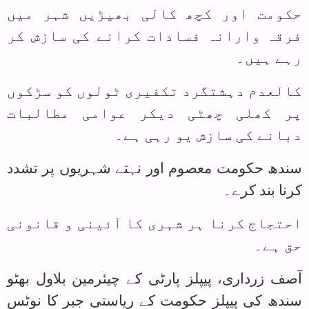
حکومت اور کچھ کالی بھیڑیں شہر میں
فرقہ وارانہ فسادات کرانے کی سازش کر
رہے ہیں۔
کالعدم دہشتگرد تکفیری ٹولوں کو سڑکوں
پر کھلی چھٹی دیکر عوامی مطالبات
دبانے کی سازش یو رہی ہے۔
سندھ حکومت معصوم اور نہتے شہریوں پر تشدد
کرنا بند کرے۔
احتجاج کرنا ہر شہری کا آئینی و قانونی
حق ہے۔
آصف زرداری، پیپلز پارٹی کے چیئرمین بلاول بھٹو
سندھ کی پیپلز حکومت کے ریاستی جبر کا نوٹس