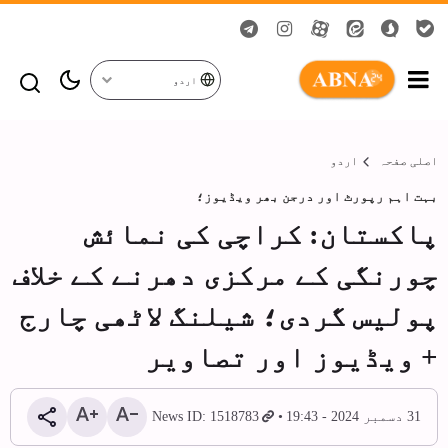
اردو
اصلی صفحہ
اردو
بہت اہم رپورٹ اور درجن بھر ویڈیوز؛
پاکستان: کراچی کی نمائش
چورنگی کے مرکزی دھرنے کے خلاف
پولیس گردی؛ شیلنگ لاٹھی چارج
+ ویڈیوز اور تصاویر
31 دسمبر 2024 - 19:43
News ID: 1518783