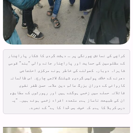
کراچی کی نمائش چورنگی پر ـ دہشت گردی کا شکار پاراچنار
کے مظلومین کی حمایت اور پاراچنار جانے والی "بند" قومی
شاہراہ دوبارہ کھولنے کی خاطر ہونے مرکزی احتجاجی
دھرنے کے خلاف پولیس گردی، شیلنگ لاٹھی چارج۔ اس ظالمانہ
کاروائی کے دوران بزرگ عالم دین علامہ حسن ظفر نقوی
قاتلانہ حملے میں زخمی ہوگئے ہیں اور رپورٹوں کے مطابق،
ان کی طبیعت ناساز ہے، متعدد افراد زخمی ہوئے ہیں۔ "یہ
درس کربلا کا ہے، کہ خوف بس خُدا کا ہے" کے نعرے۔