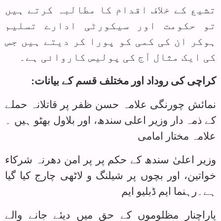
تشیع کے خلاف اقدام کا مطالبہ کرتے ہیں
تو حکومت اور سیکورٹی ادارے تسلیم
ہوکر ان کی کمی کو پورا کر دیتے ہیں جس
کی ایک مثال آج کی پولیس کاروائی ہے۔
کراچی کی روداد اور مختلف قسم کے بیانات:
نمائش چورنگی علامہ حسن ظفر پر قاتلانہ حملے
کے ذمہ دار وزیر اعلی سندھ، اور بلاول بھٹو ہیں ۔
علامہ مختار امامی
وزیر اعلیٰ سندھ کے حکم پر پر امن دھرنہ شرکاء
خواتین، اور بچوں پر شیلنگ و لاٹھی چارج کیا گیا
ہے۔رہنما ایم ڈبلیو ایم
پاراچنار مظلوموں کے حق میں دیئے جانے والے