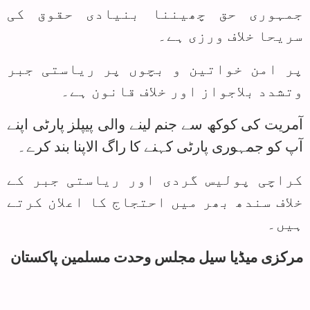
جمہوری حق چھیننا بنیادی حقوق کی
سریحا خلاف ورزی ہے۔
پر امن خواتین و بچوں پر ریاستی جبر
وتشدد بلاجواز اور خلاف قانون ہے۔
آمریت کی کوکھ سے جنم لینے والی پیپلز پارٹی اپنے
آپ کو جمہوری پارٹی کہنے کا راگ الاپنا بند کرے۔
کراچی پولیس گردی اور ریاستی جبر کے
خلاف سندھ بھر میں احتجاج کا اعلان کرتے
ہیں۔
مرکزی میڈیا سیل مجلس وحدت مسلمین پاکستان