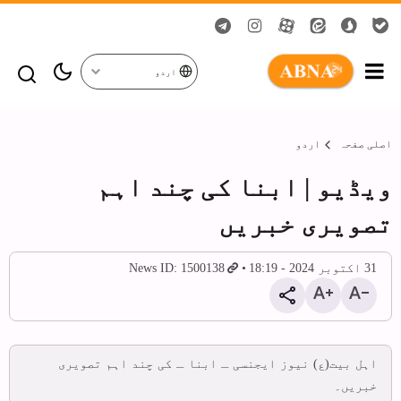
اردو
اصلی صفحہ
اردو
ویڈیو | ابنا کی چند اہم
تصویری خبریں
31 اکتوبر 2024 - 18:19
News ID: 1500138
اہل بیت(ع) نیوز ایجنسی ـ ابنا ـ کی چند اہم تصویری
خبریں۔