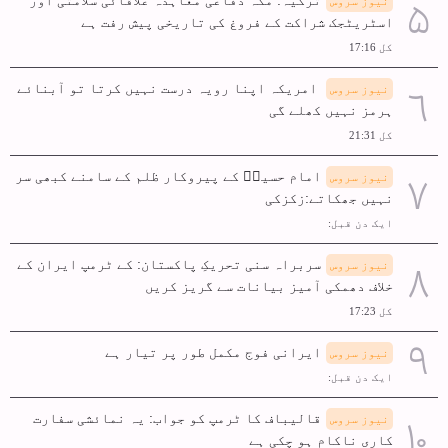
نیوز سروس
اسٹریٹجک شراکت کے فروغ کی تاریخی پیش رفت ہے
کل 17:16
امریکہ اپنا رویہ درست نہیں کرتا تو آبنائے
نیوز سروس
ہرمز نہیں کھلے گی
کل 21:31
امام حسینؑ کے پیروکار ظلم کے سامنے کبھی سر
نیوز سروس
نہیں جھکاتے:زکزکی
ایک دن قبل:
سربراہ سنی تحریکِ پاکستان: کے ٹرمپ ایران کے
نیوز سروس
خلاف دھمکی آمیز بیانات سے گریز کریں
کل 17:23
ایرانی فوج مکمل طور پر تیار ہے
نیوز سروس
ایک دن قبل:
قالیباف کا ٹرمپ کو جواب: یہ نمائشی سفارت
نیوز سروس
کاری ناکام ہو چکی ہے