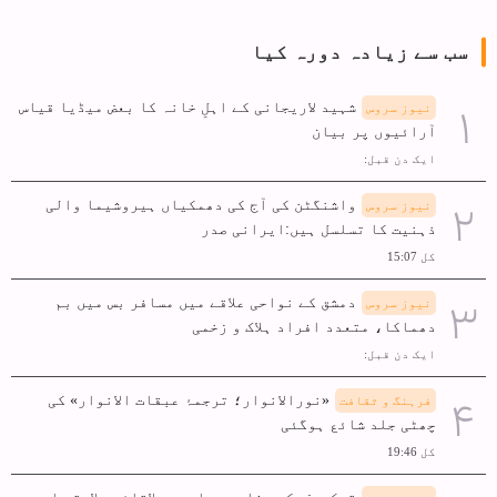
سب سے زیادہ دورہ کیا
شہید لاریجانی کے اہلِ خانہ کا بعض میڈیا قیاس
نیوز سروس
آرائیوں پر بیان
ایک دن قبل:
واشنگٹن کی آج کی دھمکیاں ہیروشیما والی
نیوز سروس
ذہنیت کا تسلسل ہیں:ایرانی صدر
کل 15:07
دمشق کے نواحی علاقے میں مسافر بس میں بم
نیوز سروس
دھماکا، متعدد افراد ہلاک و زخمی
ایک دن قبل:
«نورالانوار؛ ترجمۂ عبقات الانوار» کی
فرہنگ و ثقافت
چھٹی جلد شائع ہوگئی
کل 19:46
ترکیہ: مکہ دفاعی معاہدہ علاقائی سلامتی اور