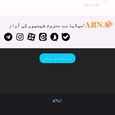
ایک دن قبل:
میڈیا سے محروم شیعیوں کی آواز
ڈیسکٹاپ نسخہ