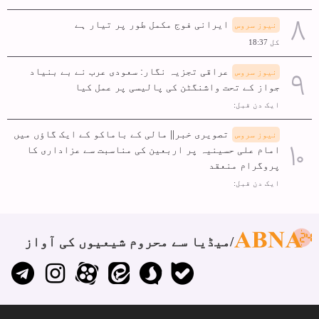
ایرانی فوج مکمل طور پر تیار ہے
نیوز سروس
کل 18:37
عراقی تجزیہ نگار: سعودی عرب نے بے بنیاد
نیوز سروس
جواز کے تحت واشنگٹن کی پالیسی پر عمل کیا
ایک دن قبل:
تصویری خبر|| مالی کے باماکو کے ایک گاؤں میں
نیوز سروس
امام علی حسینیہ پر اربعین کی مناسبت سے عزاداری کا
پروگرام منعقد
ایک دن قبل:
میڈیا سے محروم شیعیوں کی آواز