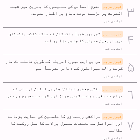
حقوقِ انسانی کی تنظیموں کا بحرین میں شیعہ
نیوز سروس
اکثریت پر بڑھتے ہوئے دباؤ پر اظہارِ تشویش
ایک دن قبل:
تصویری خبر|| پاکستان کے علاقے گلگت بلتستان
نیوز سروس
میں اربعین حسینی کا جلوس عزا بر آمد
ایک دن قبل:
سی بی ایس نیوز: امریکہ کے طویل فاصلے تک مار
نیوز سروس
کرنے والے میزائلوں کے ذخائر تقریباً ختم
ایک دن قبل:
مفتی جعفری لبنان: جنوبی لبنان اور اس کے
نیوز سروس
عوام کے بغیر ریاست قومی جواز اور قوت سے محروم رہے گی
ایک دن قبل:
مراکشی رہنماؤں کا فلسطین کی حمایت بڑھانے
نیوز سروس
اور اسرائیل سے تعلقات معمول پر لانے کا عمل روکنے کا
مطالبہ
ایک دن قبل: