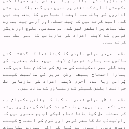
کو بازیاب کیا جائے، ورنہ ہم اس بار دھرنا کسی
حکومتی ادارے کے دفتر پر نہیں دیں گے، بلکہ ریاستی
اداروں کو باقاعدہ اپنے احتجاجوں کا ہدف بنائیں
گے، امید کرتے ہیں کہ چیف جسٹس اور آرمی چیف ہمارے
مطالبات پر ایکشن لیں گے، ہم سندھی، بلوچ اور دیگر
قوموں کے لاپتہ افراد کی بازیابی کا بھی مطالبہ
کرتے ہیں۔
علامہ حیدر عباس عابدی کا کہنا تھا کہ گذشتہ کئی
سالوں سے ہمارے نوجوان لاپتہ ہیں، ملت جعفریہ کو
بند گلی میں دھکیلنے کی سازش کو ناکام بنا دیں گے،
ہمارا احتجاج ہمیشہ وطن عزیز کی سالمیت کیلئے
پُرامن رہا ہے، آخری لاپتہ افراد کی بازیابی تک
جوائنٹ ایکشن کمیٹی کے رہنماؤں کے ساتھ ہیں۔
علامہ ناظر عباس تقوی نے کہا کہ وفاقی حکمران بے
حسی دکھا رہے ہیں، پہلے تو مذاکرات کی میز پر بیٹھ
کر مسئلہ حل کیا جاتا تھا، لیکن اب ہم مجبور ہیں کہ
راولپنڈی تک کا سفر کریں اور قوم کو احتجاج کیلئے
دعوت دیں۔ انہوں نے کہا کہ اگر ہمارے مطالبات