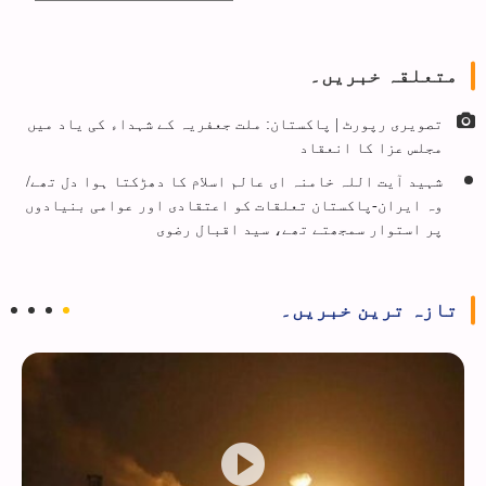
متعلقہ خبریں۔
تصویری رپورٹ | پاکستان: ملت جعفریہ کے شہداء کی یاد میں
مجلس عزا کا انعقاد
شہید آیت اللہ خامنہ ای عالم اسلام کا دھڑکتا ہوا دل تھے/
وہ ایران-پاکستان تعلقات کو اعتقادی اور عوامی بنیادوں
پر استوار سمجھتے تھے، سید اقبال رضوی
تازہ ترین خبریں۔