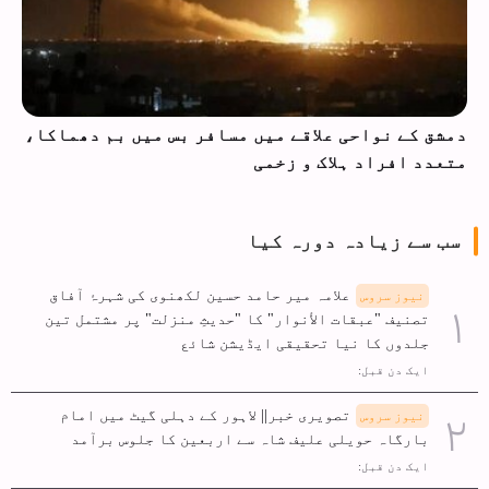
دمشق کے نواحی علاقے میں مسافر بس میں بم دھماکا،
متعدد افراد ہلاک و زخمی
سب سے زیادہ دورہ کیا
علامہ میر حامد حسین لکھنوی کی شہرۂ آفاق
نیوز سروس
تصنیف "عبقات الأنوار" کا "حدیثِ منزلت" پر مشتمل تین
جلدوں کا نیا تحقیقی ایڈیشن شائع
ایک دن قبل:
تصویری خبر|| لاہور کے دہلی گیٹ میں امام
نیوز سروس
بارگاہ حویلی علیف شاہ سے اربعین کا جلوس برآمد
ایک دن قبل: