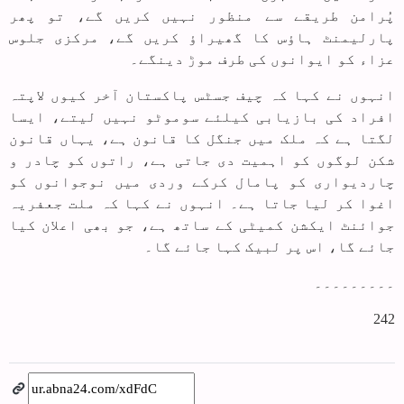
پُرامن طریقے سے منظور نہیں کریں گے، تو پھر
پارلیمنٹ ہاؤس کا گھیراؤ کریں گے، مرکزی جلوس
عزاء کو ایوانوں کی طرف موڑ دینگے۔
انہوں نے کہا کہ چیف جسٹس پاکستان آخر کیوں لاپتہ
افراد کی بازیابی کیلئے سوموٹو نہیں لیتے، ایسا
لگتا ہے کہ ملک میں جنگل کا قانون ہے، یہاں قانون
شکن لوگوں کو اہمیت دی جاتی ہے، راتوں کو چادر و
چاردیواری کو پامال کرکے وردی میں نوجوانوں کو
اغوا کر لیا جاتا ہے۔ انہوں نے کہا کہ ملت جعفریہ
جوائنٹ ایکشن کمیٹی کے ساتھ ہے، جو بھی اعلان کیا
جائے گا، اس پر لبیک کہا جائے گا۔
۔۔۔۔۔۔۔۔۔
242