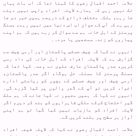
علامہ احمد اقبال رضوی کا کہنا تھا کہ اب بات یہاں
تک نہیں رہی کہ ہمارے لاپتہ افراد واپس نہیں دیئے
جا رہے، بلکہ مختلف ذرائع کے ذریعے ہمیں خبر دی جا
رہی ہے کہ آپ کے جوان اب اس دنیا میں نہیں رہے، مسنگ
پرسنز کے اہل خانہ ہم سے سوال کر رہے ہیں کہ ہم اپنے
پیاروں کو زندہ سمجھیں یا مردہ۔
انہوں نے کہا کہ چیف جسٹس پاکستان اور آرمی چیف سے
گزارش ہے کہ لاپتہ افراد کے اہل خانہ کی داد رسی
کریں، صدر پاکستان عارف علوی نے وعدہ کیا تھا کہ
مسنگ پرسنز کا مسئلہ حل ہوگا، اگر صدر پاکستان،
آرمی چیف اور چیف جسٹس کے بچوں کو ریاستی ادارے
اغواء کریں تو آپ کے گھر والوں پر کیا گزرے گی۔
انہوں نے کہا کہ ہمیں مجبور نہ کیا جائے کہ ہم ملک
گیر احتجاج کرکے ملکی شاہراہوں کو بند کر دیں، اگر
لاپتہ افراد کو بازیاب نہیں کیا گیا تو ہم اپنی
آواز ہر سطح پر بلند کریں گے۔
علامہ احمد اقبال رضوی نے کہا کہ لاپتہ شیعہ افراد