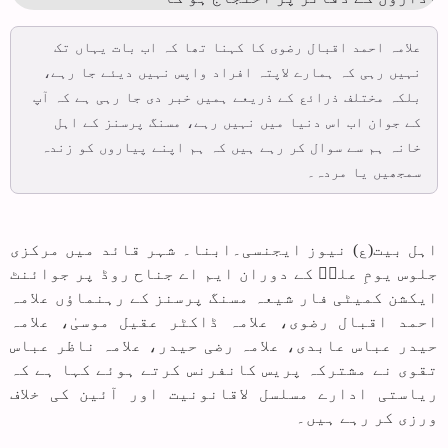
علامہ احمد اقبال رضوی کا کہنا تھا کہ اب بات یہاں تک
نہیں رہی کہ ہمارے لاپتہ افراد واپس نہیں دیئے جا رہے،
بلکہ مختلف ذرائع کے ذریعے ہمیں خبر دی جا رہی ہے کہ آپ
کے جوان اب اس دنیا میں نہیں رہے، مسنگ پرسنز کے اہل
خانہ ہم سے سوال کر رہے ہیں کہ ہم اپنے پیاروں کو زندہ
سمجھیں یا مردہ۔
اہل بیت(ع) نیوز ایجنسی۔ابنا۔ شہر قائد میں مرکزی
جلوس یومِ علیؑ کے دوران ایم اے جناح روڈ پر جوائنٹ
ایکشن کمیٹی فار شیعہ مسنگ پرسنز کے رہنماؤں علامہ
احمد اقبال رضوی، علامہ ڈاکٹر عقیل موسیٰ، علامہ
حیدر عباس عابدی، علامہ رضی حیدر، علامہ ناظر عباس
تقوی نے مشترکہ پریس کانفرنس کرتے ہوئے کہا ہے کہ
ریاستی ادارے مسلسل لاقانونیت اور آئین کی خلاف
ورزی کر رہے ہیں۔