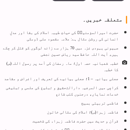
متعلقہ خبریں۔
حضرت امیرالمؤمنینؑ کی حیاتِ طیبہ اسلام کی بقا اور عدلِ
انسانی کی روشن مثال ہے: علامہ مقصود علی ڈومکی
صہیونی یہودی غزہ میں 70 ہزار سے زائد لوگوں کو قتل کر چکے
ہیں، آیت اللہ حافظ سید ریاض حسین نجفی
خطبہ شعبانیہ حصہ اول؛ ماہ رمضان کی آمد پر رسول اللہ(ص)
کا خطبہ
جعلی بیانیہ – 1؛ جعلی بیانیے کی تعریف اور اغراض و مقاصد
کراچی میں المرضیہ دارالتحقیق و تبلیغ کی علمی و تبلیغی
خدمات نمایاں، درجنوں کتب شائع
فاطمی تربیتی بسیج
فاطمہ زہرا(س)؛ اسلام کی مثالی خاتون
قرآن و حدیث میں حضرت فاطمہ زہراء کی شخصیت
نہج البلاغہ امیرالمومنینؑ کے تعارف کا بہترین ذریعہ ہے: