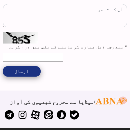
*
مندرجہ ذیل عبارت کو سامنے کے بکس میں درج کریں
ارسال
میڈیا سے محروم شیعیوں کی آواز