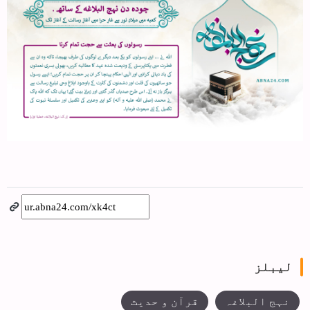
لیبلز
نہج البلاغہ
قرآن و حدیث