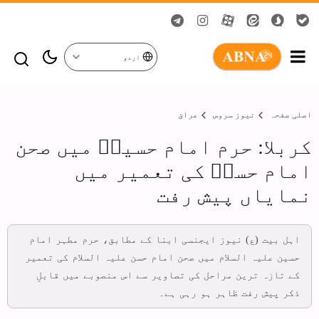
اردو
اصلی صفحہ
نیوز سروس
عراق
کربلا: حرم امام حسینؑ میں صحن
امام حسنؑ کی تعمیر میں
نمایاں پیش رفت
اہل بیت (ع) نیوز ایجنسی ابنا کے مطابق، حرم مطہر امام
حسین علیہ السلام میں صحن امام حسن علیہ السلام کی تعمیر
کے تازہ ترین مراحل کی تصاویر سے اس منصوبے میں قابلِ
ذکر پیش رفت ظاہر ہو رہی ہے۔