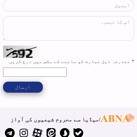
*
مندرجہ ذیل عبارت کو سامنے کے بکس میں درج کریں
ارسال
میڈیا سے محروم شیعیوں کی آواز