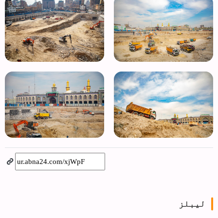
لیبلز