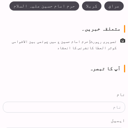
عراق
کربلا
حرم امام حسین علیہ السلام
متعلقہ خبریں۔
تصویری رپورٹ| حرم امام حسین ع میں چوتھی بین الاقوامی
کوثر العطا کانفرنس کا انعقاد
آپ کا تبصرہ
نام
ایمیل