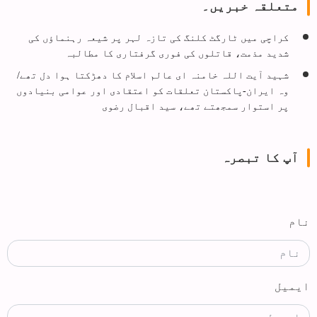
متعلقہ خبریں۔
کراچی میں ٹارگٹ کلنگ کی تازہ لہر پر شیعہ رہنماؤں کی
شدید مذمت، قاتلوں کی فوری گرفتاری کا مطالبہ
شہید آیت اللہ خامنہ ای عالم اسلام کا دھڑکتا ہوا دل تھے/
وہ ایران-پاکستان تعلقات کو اعتقادی اور عوامی بنیادوں
پر استوار سمجھتے تھے، سید اقبال رضوی
آپ کا تبصرہ
نام
ایمیل