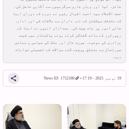
جائزہ لیا اور وہاں جاری سرگرمیوں سے آگاہی حاصل کی۔
حجت الاسلام سید احمد اقبال رضوی نے دورے کے دوران ابنا
کے مختلف سیکشنز کے ذمہ داران سے ملاقات کی اور ادارہ
جاتی امور پر بات چیت کی۔ بعدازاں انہوں نے ابنا کے
رپورٹرز کے ساتھ گفتگو کرتے ہوئے پاکستان میں شیعہ
برادری کی موجودہ صورت حال اور ملک کی سیاسی و سماجی
صورتحال سے متعلق پوچھے گئے سوالات کے تفصیلی جوابات
دیے۔
19 نومبر 2025 - 17:19
News ID: 1752180