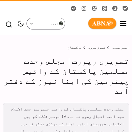
اردو
اصلی صفحہ
نیوز سروس
پاکستان
تصویری رپورٹ | مجلس وحدت
مسلمین پاکستان کے وائیس
چیئرمین کی ابنا نیوز کے دفتر
آمد
مجلس وحدت مسلمین پاکستان کے وائیس چیئرمین حجت الاسلام
سید احمد اقبال رضوی نے بدھ 19 نومبر 2025 کو بین
الاقوامی خبررساں ادارہ ابنا کے مرکزی دفتر کا دورہ
کیا۔ اس موقع پر انہوں نے ادارے کے مختلف شعبوں کا