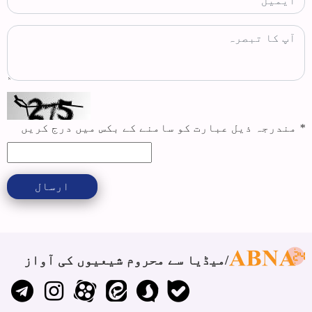
*
مندرجہ ذیل عبارت کو سامنے کے بکس میں درج کریں
ارسال
میڈیا سے محروم شیعیوں کی آواز