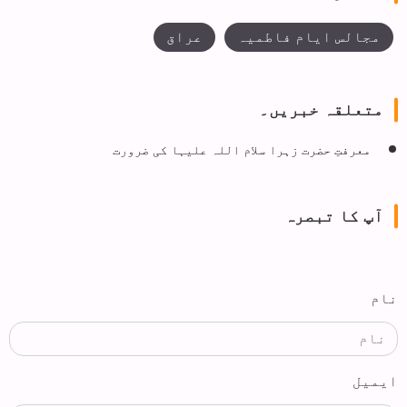
مجالس ایام فاطمیہ
عراق
متعلقہ خبریں۔
معرفتِ حضرت زہرا سلام اللہ علیہا کی ضرورت
آپ کا تبصرہ
نام
ایمیل