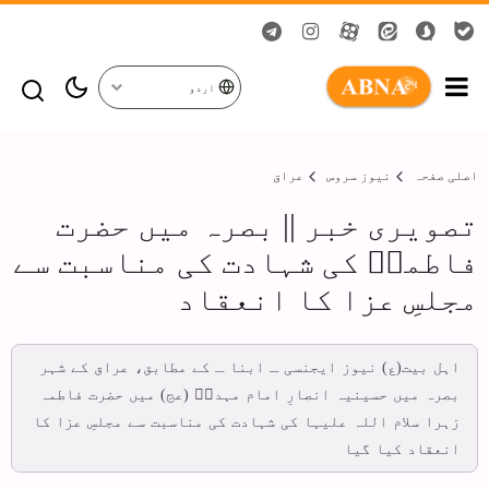
اردو
اصلی صفحہ
نیوز سروس
عراق
تصویری خبر || بصرہ میں حضرت
فاطمہؑ کی شہادت کی مناسبت سے
مجلسِ عزا کا انعقاد
اہل بیت(ع) نیوز ایجنسی ـ ابنا ـ کے مطابق، عراق کے شہر
بصرہ میں حسینیہ انصارِ امام مہدیؑ (عج) میں حضرت فاطمہ
زہرا سلام اللہ علیہا کی شہادت کی مناسبت سے مجلسِ عزا کا
انعقاد کیا گیا