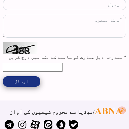
*
مندرجہ ذیل عبارت کو سامنے کے بکس میں درج کریں
ارسال
میڈیا سے محروم شیعیوں کی آواز