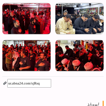
لیبلز